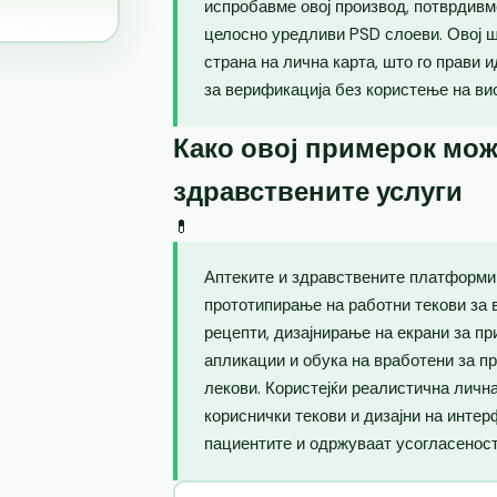
испробавме овој производ, потврдивм
целосно уредливи PSD слоеви. Овој 
страна на лична карта, што го прави 
за верификација без користење на ви
Како овој примерок мож
здравствените услуги
💊
Аптеките и здравствените платформи 
прототипирање на работни текови за 
рецепти, дизајнирање на екрани за п
апликации и обука на вработени за п
лекови. Користејќи реалистична лична
кориснички текови и дизајни на интер
пациентите и одржуваат усогласеност