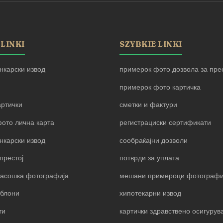
 LINKI
SZYBKIE LINKI
нкарски извод
примерок фото дозвола за прес
примерок фото картичка
артички
сметки и фактури
ото лична карта
регистрациски сертификати
нкарски извод
сообраќајни дозволи
престој
потврди за уплата
пасошка фотографија
мешани примероци фотограф
блони
хипотекарни извод
ти
картички здравствено осигуру