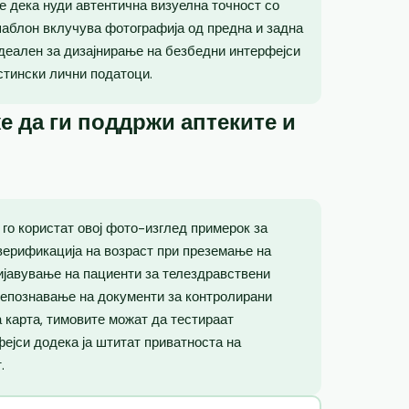
е дека нуди автентична визуелна точност со
шаблон вклучува фотографија од предна и задна
идеален за дизајнирање на безбедни интерфејси
стински лични податоци.
е да ги поддржи аптеките и
го користат овој фото-изглед примерок за
верификација на возраст при преземање на
ријавување на пациенти за телездравствени
репознавање на документи за контролирани
 карта, тимовите можат да тестираат
фејси додека ја штитат приватноста на
.