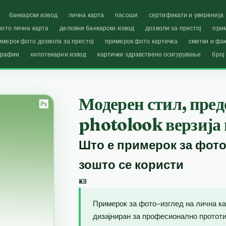
банкарски извод
лична карта
пасоши
сертификати и уверенија
ото лична карта
деловни банкарски извод
дозволи за престој
при
имерок фото дозвола за престој
примерок фото картичка
сметки и фа
графии
хипотекарни извод
картички здравствено осигурување
број
Модерен стил, пред
photolook верзија
Што е примерок за фото
зошто се користи
🪪
Примерок за фото-изглед на лична ка
дизајниран за професионално прототип