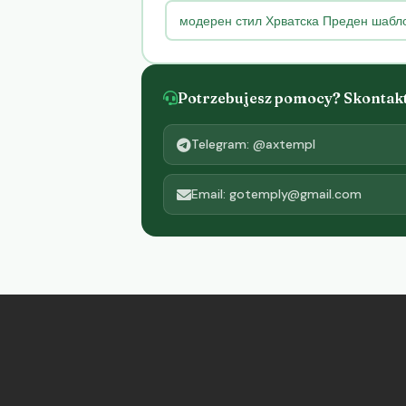
модерен стил Хрватска Преден шабло
Potrzebujesz pomocy? Skontaktu
Telegram: @axtempl
Email: gotemply@gmail.com