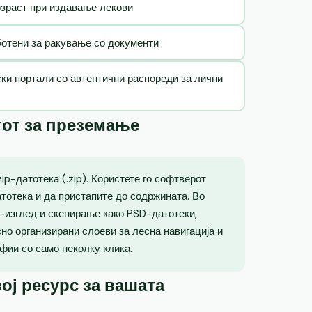
озраст при издавање лекови
ботени за ракување со документи
ски портали со автентични распореди за лични
тот за преземање
p-датотека (.zip). Користете го софтверот
атотека и да пристапите до содржината. Во
о-изглед и скенирање како PSD-датотеки,
но организирани слоеви за лесна навигација и
фии со само неколку клика.
ој ресурс за вашата