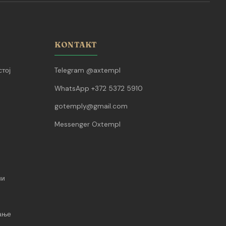
KONTAKT
тој
Telegram @axtempl
WhatsApp +372 5372 5910
gotemply@gmail.com
Messenger Oxtempl
ии
вање