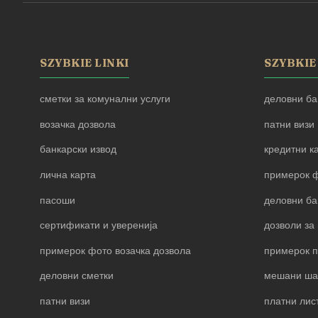
SZYBKIE LINKI
SZYBKIE
сметки за комунални услуги
деловни ба
возачка дозвола
патни визи
банкарски извод
кредитни к
лична карта
примерок ф
пасоши
деловни ба
сертификати и уверенија
дозволи за 
примерок фото возачка дозвола
примерок 
деловни сметки
мешани ша
патни визи
платни лис