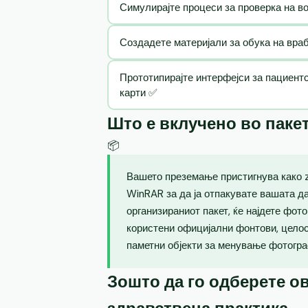
Симулирајте процеси за проверка на в
Создадете материјали за обука на вра
Прототипирајте интерфејси за пациент
карти ✅
Што е вклучено во паке
📦
Вашето преземање пристигнува како zi
WinRAR за да ја отпакувате вашата д
организираниот пакет, ќе најдете фот
користени официјални фонтови, целос
паметни објекти за менување фотогра
Зошто да го одберете ов