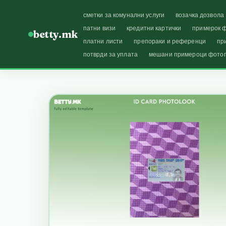
сметки за комунални услуги
возачка дозвола
патни визи
кредитни картички
примерок ф
betty.mk
платни листи
препораки и референци
пр
потврди за уплата
мешани примероци фото