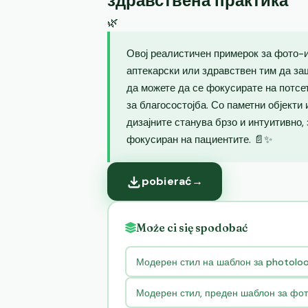
здравствена практика
🌿
Овој реалистичен примерок за фото-и
аптекарски или здравствен тим да за
да можете да се фокусирате на потсе
за благосостојба. Со паметни објекти
дизајните станува брзо и интуитивно,
фокусиран на пациентите. 📄✨
pobierać
→
Może ci się spodobać
Модерен стил на шаблон за photolook
Модерен стил, преден шаблон за фото