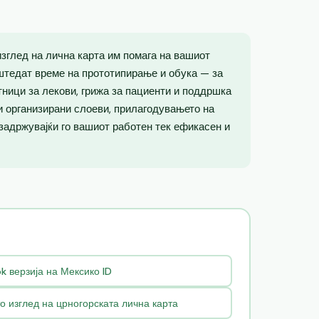
зглед на лична карта им помага на вашиот
штедат време на прототипирање и обука — за
тници за лекови, грижа за пациенти и поддршка
 и организирани слоеви, прилагодувањето на
 задржувајќи го вашиот работен тек ефикасен и
 верзија на Мексико ID
 изглед на црногорската лична карта