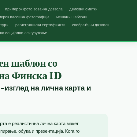
примерок фото возачка дозвола
деловни сметки
мерок пасошка фотографија
мешани шаблони
ктури
регистрациски сертификати
сообраќајни дозволи
 на социјално осигурување
ен шаблон со
 на Финска ID
-изглед на лична карта и
рта е реалистична лична карта макет
ирање, обука и презентација. Кога го