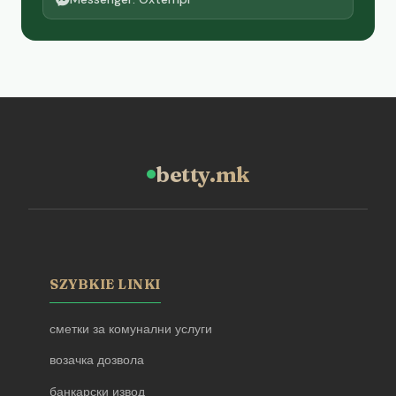
betty.mk
SZYBKIE LINKI
сметки за комунални услуги
возачка дозвола
банкарски извод