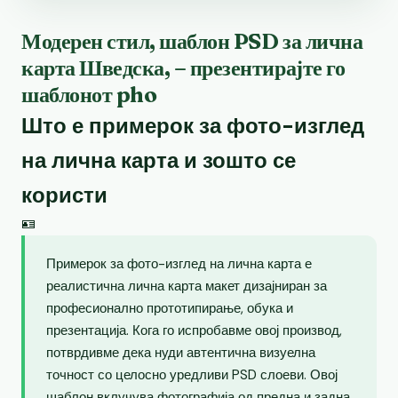
Модерен стил, шаблон PSD за лична
карта Шведска, – презентирајте го
шаблонот pho
Што е примерок за фото-изглед
на лична карта и зошто се
користи
🪪
Примерок за фото-изглед на лична карта е
реалистична лична карта макет дизајниран за
професионално прототипирање, обука и
презентација. Кога го испробавме овој производ,
потврдивме дека нуди автентична визуелна
точност со целосно уредливи PSD слоеви. Овој
шаблон вклучува фотографија од предна и задна