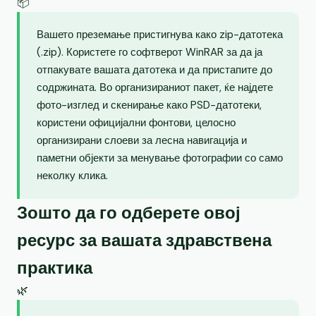
📦
Вашето преземање пристигнува како zip-датотека
(.zip). Користете го софтверот WinRAR за да ја
отпакувате вашата датотека и да пристапите до
содржината. Во организираниот пакет, ќе најдете
фото-изглед и скенирање како PSD-датотеки,
користени официјални фонтови, целосно
организирани слоеви за лесна навигација и
паметни објекти за менување фотографии со само
неколку клика.
Зошто да го одберете овој
ресурс за вашата здравствена
практика
🌿