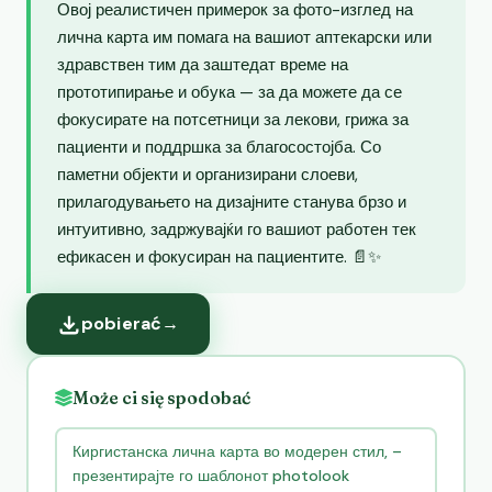
Овој реалистичен примерок за фото-изглед на
лична карта им помага на вашиот аптекарски или
здравствен тим да заштедат време на
прототипирање и обука — за да можете да се
фокусирате на потсетници за лекови, грижа за
пациенти и поддршка за благосостојба. Со
паметни објекти и организирани слоеви,
прилагодувањето на дизајните станува брзо и
интуитивно, задржувајќи го вашиот работен тек
ефикасен и фокусиран на пациентите. 📄✨
pobierać
→
Może ci się spodobać
Киргистанска лична карта во модерен стил, –
презентирајте го шаблонот photolook