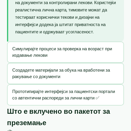
на документи за контролирани лекови. Користејќи
реалистична лична карта, тимовите можат да
тестираат кориснички текови и дизајни на
интерфејси додека ја штитат приватноста на
пациентите и одржуваат усогласеност.
Симулирајте процеси за проверка на возраст при
издавање лекови
Создадете материјали за обука на вработени за
ракување со документи
Прототипирајте интерфејси за пациентски портали
со автентични распореди за лични карти ✅
Што е вклучено во пакетот за
преземање