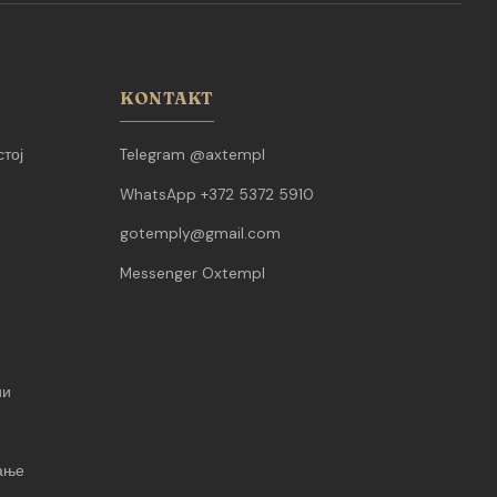
KONTAKT
тој
Telegram @axtempl
WhatsApp +372 5372 5910
gotemply@gmail.com
Messenger Oxtempl
ии
вање