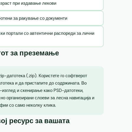
озраст при издавање лекови
ботени за ракување со документи
ски портали со автентични распореди за лични
тот за преземање
p-датотека (.zip). Користете го софтверот
атотека и да пристапите до содржината. Во
о-изглед и скенирање како PSD-датотеки,
но организирани слоеви за лесна навигација и
фии со само неколку клика.
ој ресурс за вашата