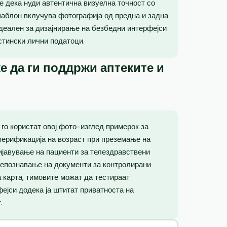
е дека нуди автентична визуелна точност со
шаблон вклучува фотографија од предна и задна
идеален за дизајнирање на безбедни интерфејси
стински лични податоци.
е да ги поддржи аптеките и
го користат овој фото-изглед примерок за
верификација на возраст при преземање на
ријавување на пациенти за телездравствени
репознавање на документи за контролирани
 карта, тимовите можат да тестираат
фејси додека ја штитат приватноста на
.