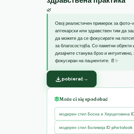
здравствена практика
🌿
Овој реалистичен примерок за фото-и
аптекарски или здравствен тим да за
да можете да се фокусирате на потсе
за благосостојба. Со паметни објекти
дизајните станува брзо и интуитивно,
фокусиран на пациентите. 📄✨
pobierać
→
Może ci się spodobać
модерен стил Босна и Херцеговина I
модерен стил Боливија ID photoloo