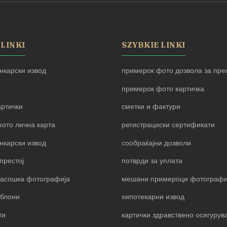
 LINKI
SZYBKIE LINKI
нкарски извод
примерок фото дозвола за прес
примерок фото картичка
артички
сметки и фактури
ото лична карта
регистрациски сертификати
нкарски извод
сообраќајни дозволи
престој
потврди за уплата
пасошка фотографија
мешани примероци фотограф
блони
хипотекарни извод
ти
картички здравствено осигуру