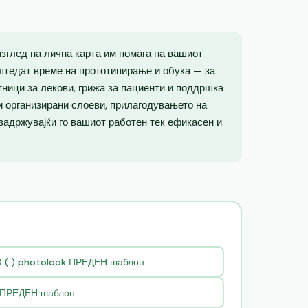
зглед на лична карта им помага на вашиот
штедат време на прототипирање и обука — за
тници за лекови, грижа за пациенти и поддршка
 и организирани слоеви, прилагодувањето на
 задржувајќи го вашиот работен тек ефикасен и
D ( ) photolook ПРЕДЕН шаблон
k ПРЕДЕН шаблон