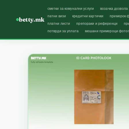
сметки за комунални услуги
возачка дозвола
патни визи
кредитни картички
примерок ф
betty.mk
платни листи
препораки и референци
пр
потврди за уплата
мешани примероци фото