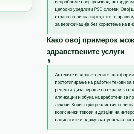
испробавме овој производ, потврдивм
целосно уредливи PSD слоеви. Овој 
страна на лична карта, што го прави 
за верификација без користење на ви
Како овој примерок мож
здравствените услуги
💊
Аптеките и здравствените платформи 
прототипирање на работни текови за 
рецепти, дизајнирање на екрани за п
апликации и обука на вработени за п
лекови. Користејќи реалистична лична
кориснички текови и дизајни на интер
пациентите и одржуваат усогласеност