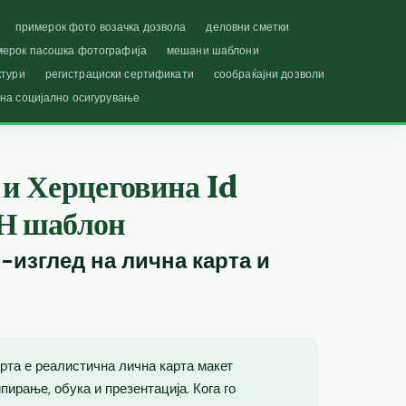
примерок фото возачка дозвола
деловни сметки
мерок пасошка фотографија
мешани шаблони
ктури
регистрациски сертификати
сообраќајни дозволи
 на социјално осигурување
 и Херцеговина Id
Н шаблон
-изглед на лична карта и
рта е реалистична лична карта макет
ирање, обука и презентација. Кога го