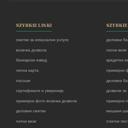
SZYBKIE LINKI
SZYBKIE
сметки за комунални услуги
деловни ба
возачка дозвола
патни визи
банкарски извод
кредитни к
лична карта
примерок ф
пасоши
деловни ба
сертификати и уверенија
дозволи за 
примерок фото возачка дозвола
примерок 
деловни сметки
мешани ша
патни визи
платни лис