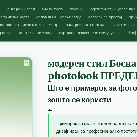
банкарски извод
лична карта
пасоши
сертификати и уверенија
ото лична карта
деловни банкарски извод
дозволи за престој
при
имерок фото дозвола за престој
примерок фото картичка
сметки и фа
графии
хипотекарни извод
картички здравствено осигурување
број
модерен стил Босна
photolook ПРЕДЕ
Што е примерок за фото
зошто се користи
🪪
Примерок за фото-изглед на лична ка
дизајниран за професионално прототип