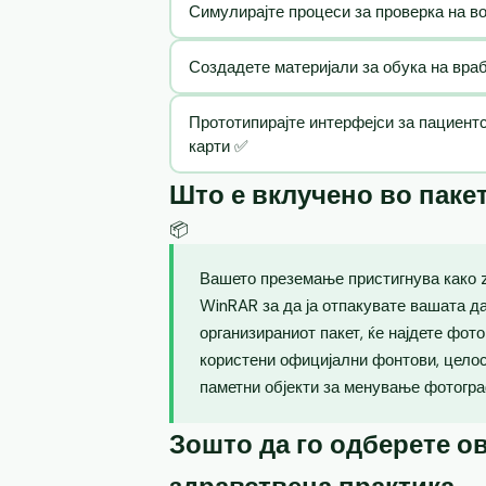
Симулирајте процеси за проверка на в
Создадете материјали за обука на вра
Прототипирајте интерфејси за пациент
карти ✅
Што е вклучено во паке
📦
Вашето преземање пристигнува како zi
WinRAR за да ја отпакувате вашата д
организираниот пакет, ќе најдете фот
користени официјални фонтови, целос
паметни објекти за менување фотогра
Зошто да го одберете ов