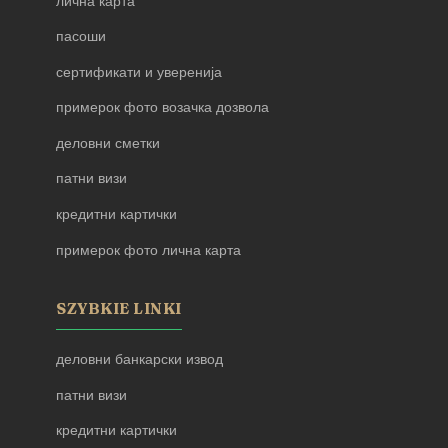
лична карта
пасоши
сертификати и уверенија
примерок фото возачка дозвола
деловни сметки
патни визи
кредитни картички
примерок фото лична карта
SZYBKIE LINKI
деловни банкарски извод
патни визи
кредитни картички