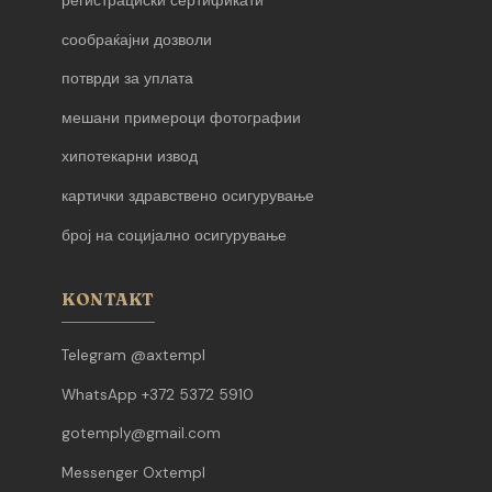
регистрациски сертификати
сообраќајни дозволи
потврди за уплата
мешани примероци фотографии
хипотекарни извод
картички здравствено осигурување
број на социјално осигурување
KONTAKT
Telegram @axtempl
WhatsApp +372 5372 5910
gotemply@gmail.com
Messenger Oxtempl