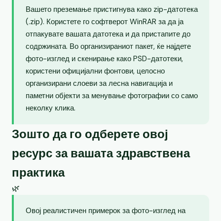
Вашето преземање пристигнува како zip-датотека
(.zip). Користете го софтверот WinRAR за да ја
отпакувате вашата датотека и да пристапите до
содржината. Во организираниот пакет, ќе најдете
фото-изглед и скенирање како PSD-датотеки,
користени официјални фонтови, целосно
организирани слоеви за лесна навигација и
паметни објекти за менување фотографии со само
неколку клика.
Зошто да го одберете овој
ресурс за вашата здравствена
практика
🌿
Овој реалистичен примерок за фото-изглед на