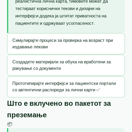
реалистична лична карта, тимовите можат да
тестираат кориснички текови и дизајни на
интерфејси додека ја штитат приватноста на
пациентите и одржуваат усогласеност.
Симулирајте процеси за проверка на возраст при
издавање лекови
Создадете материјали за обука на вработени за
ракување со документи
Прототипирајте интерфејси за пациентски портали
со автентични распореди за лични карти ✅
Што е вклучено во пакетот за
преземање
📦