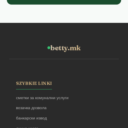
betty.mk
SZYBKIE LINKI
сметки за комунални услуги
возачка дозвола
банкарски извод