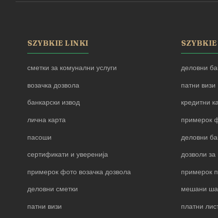
SZYBKIE LINKI
SZYBKIE
сметки за комунални услуги
деловни ба
возачка дозвола
патни визи
банкарски извод
кредитни к
лична карта
примерок ф
пасоши
деловни ба
сертификати и уверенија
дозволи за 
примерок фото возачка дозвола
примерок 
деловни сметки
мешани ша
патни визи
платни лис