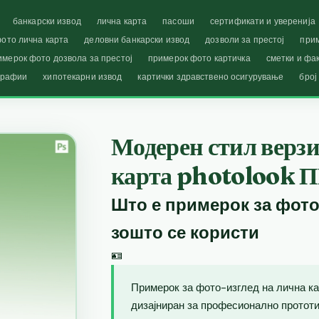
банкарски извод
лична карта
пасоши
сертификати и уверенија
ото лична карта
деловни банкарски извод
дозволи за престој
при
имерок фото дозвола за престој
примерок фото картичка
сметки и фа
графии
хипотекарни извод
картички здравствено осигурување
број
Модерен стил верзи
карта photolook 
Што е примерок за фото
зошто се користи
🪪
Примерок за фото-изглед на лична ка
дизајниран за професионално прототип