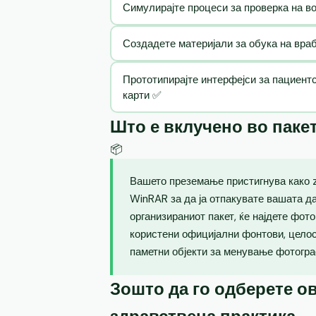
Симулирајте процеси за проверка на в
Создадете материјали за обука на вра
Прототипирајте интерфејси за пациент
карти ✅
Што е вклучено во паке
📦
Вашето преземање пристигнува како zi
WinRAR за да ја отпакувате вашата д
организираниот пакет, ќе најдете фот
користени официјални фонтови, целос
паметни објекти за менување фотогра
Зошто да го одберете ов