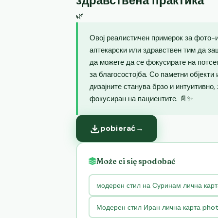
здравствена практика
🌿
Овој реалистичен примерок за фото-и
аптекарски или здравствен тим да за
да можете да се фокусирате на потсе
за благосостојба. Со паметни објекти
дизајните станува брзо и интуитивно,
фокусиран на пациентите. 📄✨
pobierać
→
Może ci się spodobać
модерен стил на Суринам лична кар
Модерен стил Иран лична карта pho