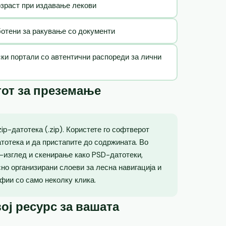
озраст при издавање лекови
ботени за ракување со документи
ски портали со автентични распореди за лични
тот за преземање
p-датотека (.zip). Користете го софтверот
атотека и да пристапите до содржината. Во
о-изглед и скенирање како PSD-датотеки,
но организирани слоеви за лесна навигација и
фии со само неколку клика.
ој ресурс за вашата