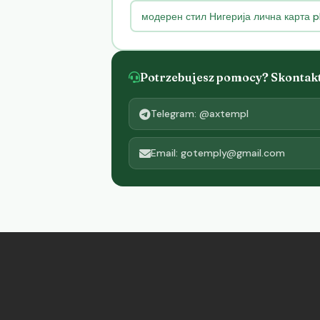
модерен стил Нигерија лична карта
Potrzebujesz pomocy? Skontaktu
Telegram: @axtempl
Email: gotemply@gmail.com