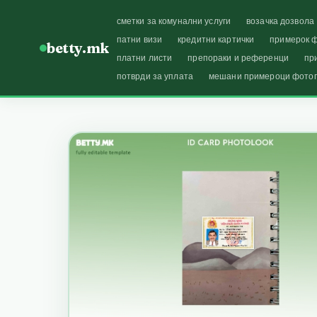
сметки за комунални услуги
возачка дозвола
патни визи
кредитни картички
примерок ф
betty.mk
платни листи
препораки и референци
пр
потврди за уплата
мешани примероци фото