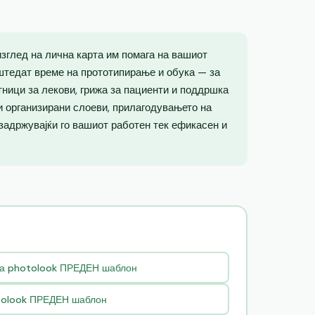
зглед на лична карта им помага на вашиот
штедат време на прототипирање и обука — за
тници за лекови, грижа за пациенти и поддршка
 и организирани слоеви, прилагодувањето на
 задржувајќи го вашиот работен тек ефикасен и
та photolook ПРЕДЕН шаблон
tolook ПРЕДЕН шаблон