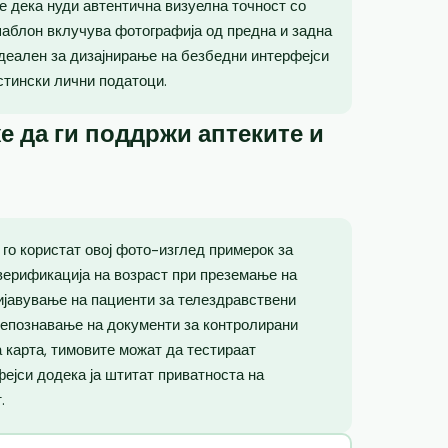
е дека нуди автентична визуелна точност со
шаблон вклучува фотографија од предна и задна
идеален за дизајнирање на безбедни интерфејси
стински лични податоци.
е да ги поддржи аптеките и
го користат овој фото-изглед примерок за
верификација на возраст при преземање на
ријавување на пациенти за телездравствени
репознавање на документи за контролирани
 карта, тимовите можат да тестираат
фејси додека ја штитат приватноста на
.