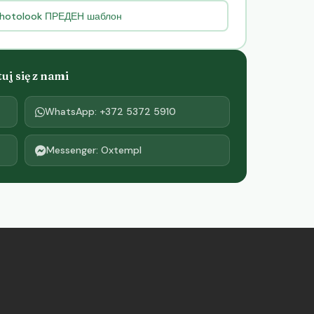
 photolook ПРЕДЕН шаблон
j się z nami
WhatsApp: +372 5372 5910
Messenger: Oxtempl