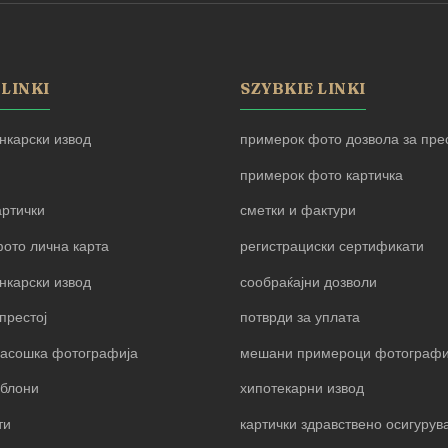
 LINKI
SZYBKIE LINKI
нкарски извод
примерок фото дозвола за прес
примерок фото картичка
артички
сметки и фактури
ото лична карта
регистрациски сертификати
нкарски извод
сообраќајни дозволи
престој
потврди за уплата
пасошка фотографија
мешани примероци фотограф
блони
хипотекарни извод
ти
картички здравствено осигуру