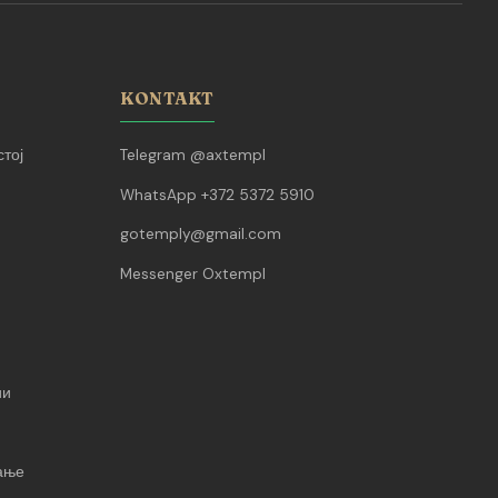
KONTAKT
тој
Telegram @axtempl
WhatsApp +372 5372 5910
gotemply@gmail.com
Messenger Oxtempl
ии
вање