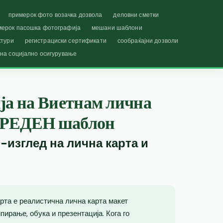
примерок фото возачка дозвола
деловни сметки
мерок пасошка фотографија
мешани шаблони
ктури
регистрациски сертификати
сообраќајни дозволи
 на социјално осигурување
ја на Виетнам лична
ПРЕДЕН шаблон
-изглед на лична карта и
рта е реалистична лична карта макет
ирање, обука и презентација. Кога го