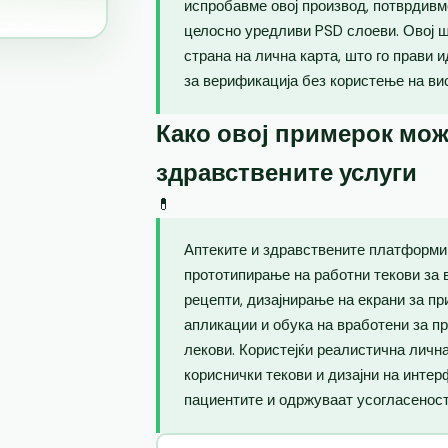
испробавме овој производ, потврдивм
целосно уредливи PSD слоеви. Овој 
страна на лична карта, што го прави 
за верификација без користење на ви
Како овој примерок мож
здравствените услуги
💊
Аптеките и здравствените платформи 
прототипирање на работни текови за 
рецепти, дизајнирање на екрани за п
апликации и обука на вработени за п
лекови. Користејќи реалистична лична
кориснички текови и дизајни на интер
пациентите и одржуваат усогласеност