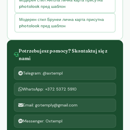
модерен стил Ангола лична карта присутна
photolook пред шаблон
Модерен стил Брунеи лична карта присутна
photolook пред шаблон
Potrzebujesz pomocy? Skontaktuj się z
nami
Telegram: @axtempl
WhatsApp: +372 5372 5910
Email: gotemply@gmail.com
Messenger: Oxtempl