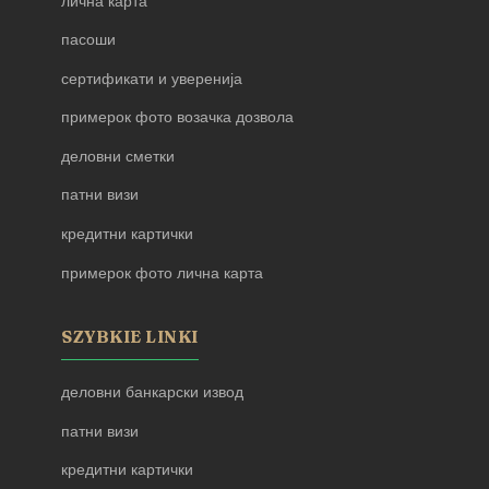
лична карта
пасоши
сертификати и уверенија
примерок фото возачка дозвола
деловни сметки
патни визи
кредитни картички
примерок фото лична карта
SZYBKIE LINKI
деловни банкарски извод
патни визи
кредитни картички