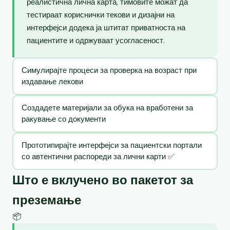
реалистична лична карта, тимовите можат да
тестираат кориснички текови и дизајни на
интерфејси додека ја штитат приватноста на
пациентите и одржуваат усогласеност.
Симулирајте процеси за проверка на возраст при
издавање лекови
Создадете материјали за обука на вработени за
ракување со документи
Прототипирајте интерфејси за пациентски портали
со автентични распореди за лични карти ✅
Што е вклучено во пакетот за
преземање
📦