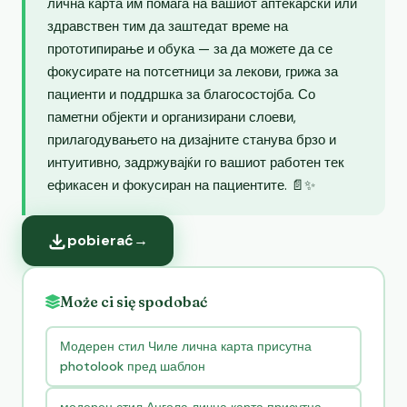
лична карта им помага на вашиот аптекарски или
здравствен тим да заштедат време на
прототипирање и обука — за да можете да се
фокусирате на потсетници за лекови, грижа за
пациенти и поддршка за благосостојба. Со
паметни објекти и организирани слоеви,
прилагодувањето на дизајните станува брзо и
интуитивно, задржувајќи го вашиот работен тек
ефикасен и фокусиран на пациентите. 📄✨
pobierać
→
Może ci się spodobać
Модерен стил Чиле лична карта присутна
photolook пред шаблон