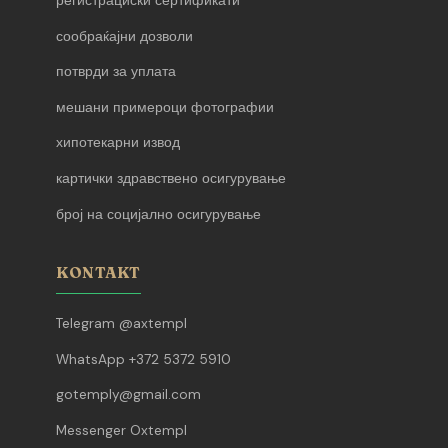
регистрациски сертификати
сообраќајни дозволи
потврди за уплата
мешани примероци фотографии
хипотекарни извод
картички здравствено осигурување
број на социјално осигурување
KONTAKT
Telegram @axtempl
WhatsApp +372 5372 5910
gotemply@gmail.com
Messenger Oxtempl