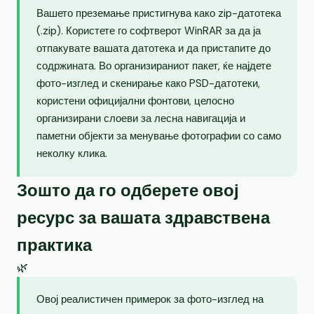
Вашето преземање пристигнува како zip-датотека
(.zip). Користете го софтверот WinRAR за да ја
отпакувате вашата датотека и да пристапите до
содржината. Во организираниот пакет, ќе најдете
фото-изглед и скенирање како PSD-датотеки,
користени официјални фонтови, целосно
организирани слоеви за лесна навигација и
паметни објекти за менување фотографии со само
неколку клика.
Зошто да го одберете овој
ресурс за вашата здравствена
практика
🌿
Овој реалистичен примерок за фото-изглед на