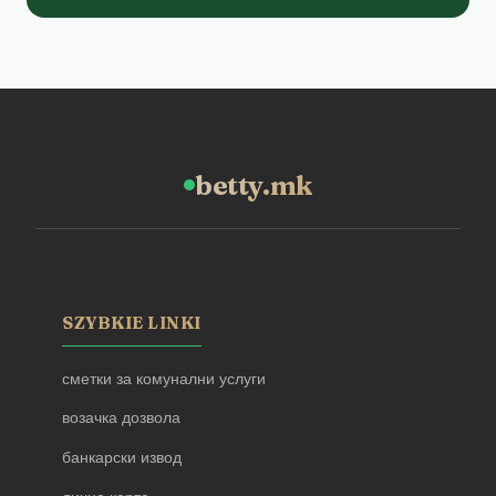
betty.mk
SZYBKIE LINKI
сметки за комунални услуги
возачка дозвола
банкарски извод