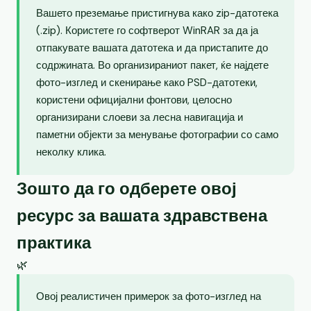
Вашето преземање пристигнува како zip-датотека
(.zip). Користете го софтверот WinRAR за да ја
отпакувате вашата датотека и да пристапите до
содржината. Во организираниот пакет, ќе најдете
фото-изглед и скенирање како PSD-датотеки,
користени официјални фонтови, целосно
организирани слоеви за лесна навигација и
паметни објекти за менување фотографии со само
неколку клика.
Зошто да го одберете овој
ресурс за вашата здравствена
практика
🌿
Овој реалистичен примерок за фото-изглед на