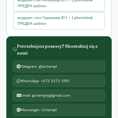
модерен стил Колумбија ID ( – ) photolook
ПРЕДЕН шаблон
модерен стил Германија ID ( – ) photolook
ПРЕДЕН шаблон
Potrzebujesz pomocy? Skontaktuj się z
nami
Telegram: @axtempl
WhatsApp: +372 5372 5910
Email: gotemply@gmail.com
Messenger: Oxtempl