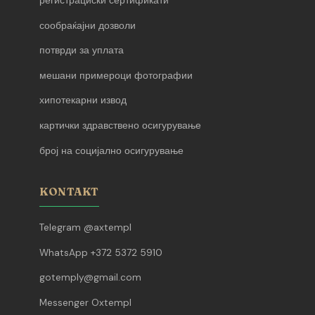
регистрациски сертификати
сообраќајни дозволи
потврди за уплата
мешани примероци фотографии
хипотекарни извод
картички здравствено осигурување
број на социјално осигурување
KONTAKT
Telegram @axtempl
WhatsApp +372 5372 5910
gotemply@gmail.com
Messenger Oxtempl