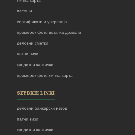
лична карта
пасоши
сертификати и уверенија
примерок фото возачка дозвола
деловни сметки
патни визи
кредитни картички
примерок фото лична карта
SZYBKIE LINKI
деловни банкарски извод
патни визи
кредитни картички