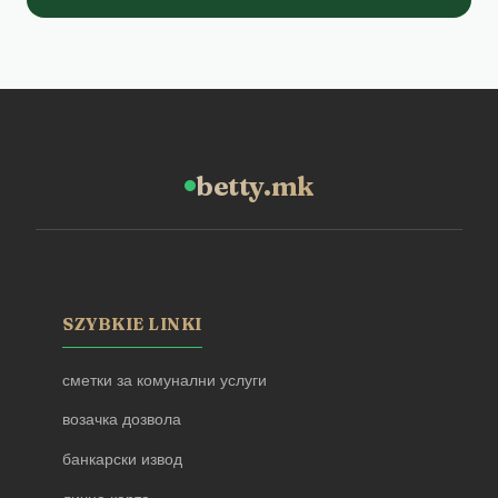
betty.mk
SZYBKIE LINKI
сметки за комунални услуги
возачка дозвола
банкарски извод