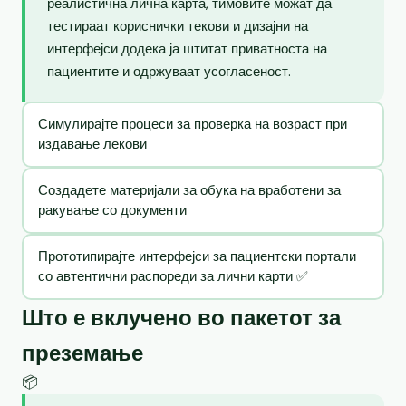
реалистична лична карта, тимовите можат да
тестираат кориснички текови и дизајни на
интерфејси додека ја штитат приватноста на
пациентите и одржуваат усогласеност.
Симулирајте процеси за проверка на возраст при
издавање лекови
Создадете материјали за обука на вработени за
ракување со документи
Прототипирајте интерфејси за пациентски портали
со автентични распореди за лични карти ✅
Што е вклучено во пакетот за
преземање
📦