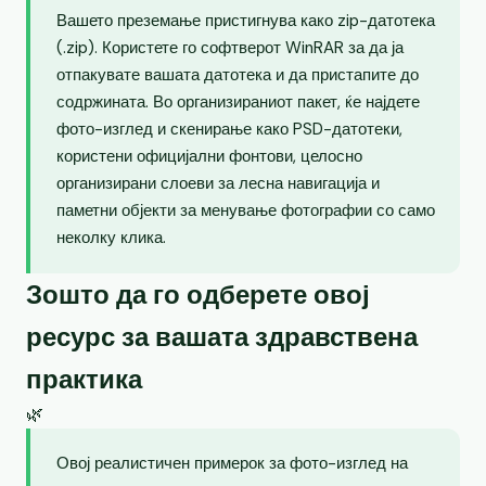
Вашето преземање пристигнува како zip-датотека
(.zip). Користете го софтверот WinRAR за да ја
отпакувате вашата датотека и да пристапите до
содржината. Во организираниот пакет, ќе најдете
фото-изглед и скенирање како PSD-датотеки,
користени официјални фонтови, целосно
организирани слоеви за лесна навигација и
паметни објекти за менување фотографии со само
неколку клика.
Зошто да го одберете овој
ресурс за вашата здравствена
практика
🌿
Овој реалистичен примерок за фото-изглед на