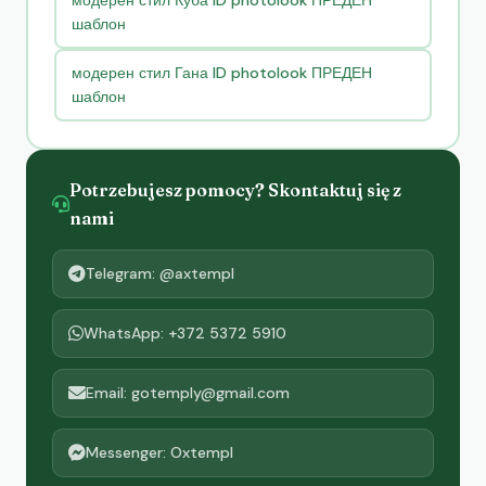
модерен стил Куба ID photolook ПРЕДЕН
шаблон
модерен стил Гана ID photolook ПРЕДЕН
шаблон
Potrzebujesz pomocy? Skontaktuj się z
nami
Telegram: @axtempl
WhatsApp: +372 5372 5910
Email: gotemply@gmail.com
Messenger: Oxtempl