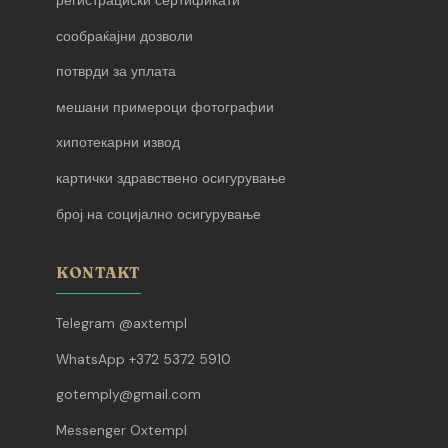
регистрациски сертификати
сообраќајни дозволи
потврди за уплата
мешани примероци фотографии
хипотекарни извод
картички здравствено осигурување
број на социјално осигурување
KONTAKT
Telegram @axtempl
WhatsApp +372 5372 5910
gotemply@gmail.com
Messenger Oxtempl