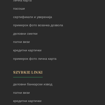
лична карта
пасоши
сертификати и уверенија
примерок фото возачка дозвола
деловни сметки
патни визи
кредитни картички
примерок фото лична карта
SZYBKIE LINKI
деловни банкарски извод
патни визи
кредитни картички