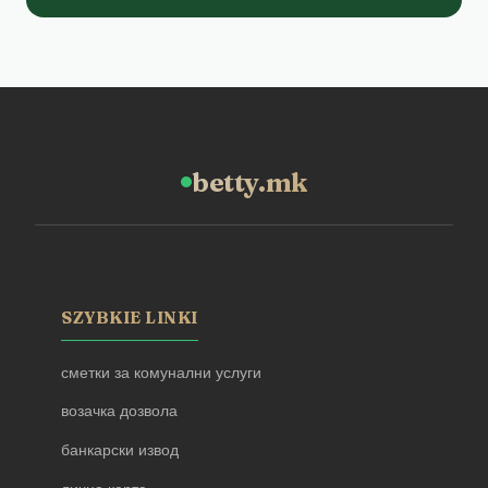
betty.mk
SZYBKIE LINKI
сметки за комунални услуги
возачка дозвола
банкарски извод