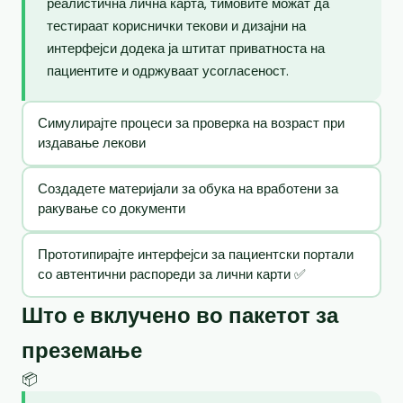
реалистична лична карта, тимовите можат да
тестираат кориснички текови и дизајни на
интерфејси додека ја штитат приватноста на
пациентите и одржуваат усогласеност.
Симулирајте процеси за проверка на возраст при
издавање лекови
Создадете материјали за обука на вработени за
ракување со документи
Прототипирајте интерфејси за пациентски портали
со автентични распореди за лични карти ✅
Што е вклучено во пакетот за
преземање
📦