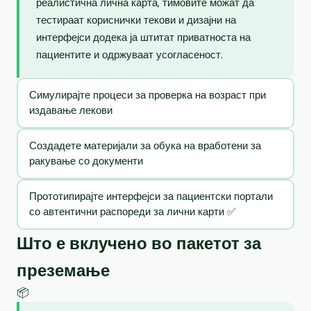
реалистична лична карта, тимовите можат да
тестираат кориснички текови и дизајни на
интерфејси додека ја штитат приватноста на
пациентите и одржуваат усогласеност.
Симулирајте процеси за проверка на возраст при
издавање лекови
Создадете материјали за обука на вработени за
ракување со документи
Прототипирајте интерфејси за пациентски портали
со автентични распореди за лични карти ✅
Што е вклучено во пакетот за
преземање
📦