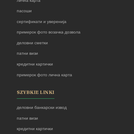
лична карта
пасоши
сертификати и уверенија
примерок фото возачка дозвола
деловни сметки
патни визи
кредитни картички
примерок фото лична карта
SZYBKIE LINKI
деловни банкарски извод
патни визи
кредитни картички