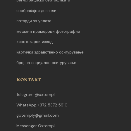
регистрациски сертификати
сообраќајни дозволи
потврди за уплата
мешани примероци фотографии
хипотекарни извод
картички здравствено осигурување
број на социјално осигурување
KONTAKT
Telegram @axtempl
WhatsApp +372 5372 5910
gotemply@gmail.com
Messenger Oxtempl