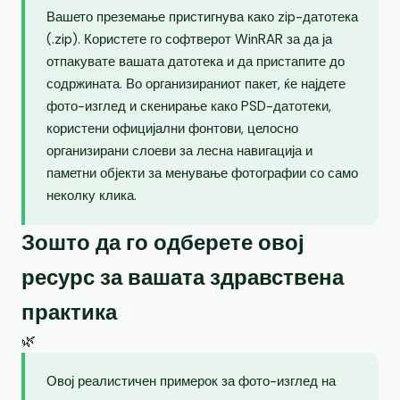
Вашето преземање пристигнува како zip-датотека
(.zip). Користете го софтверот WinRAR за да ја
отпакувате вашата датотека и да пристапите до
содржината. Во организираниот пакет, ќе најдете
фото-изглед и скенирање како PSD-датотеки,
користени официјални фонтови, целосно
организирани слоеви за лесна навигација и
паметни објекти за менување фотографии со само
неколку клика.
Зошто да го одберете овој
ресурс за вашата здравствена
практика
🌿
Овој реалистичен примерок за фото-изглед на