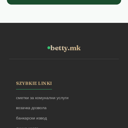
betty.mk
SZYBKIE LINKI
сметки за комунални услуги
возачка дозвола
банкарски извод