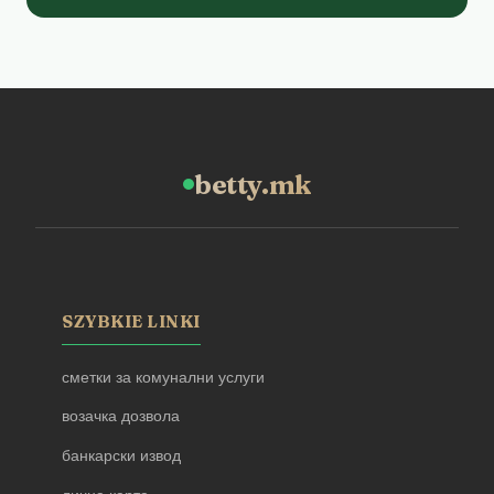
betty.mk
SZYBKIE LINKI
сметки за комунални услуги
возачка дозвола
банкарски извод