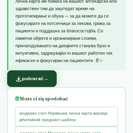
лична карта им помага на вашиот аптекарски или
здравствен тим да заштедат време на
прототипирање и обука — за да можете да се
фокусирате на потсетници за лекови, грижа за
пациенти и поддршка за благосостојба. Со
паметни објекти и организирани слоеви,
прилагодувањето на дизајните станува брзо и
интуитивно, задржувајќи го вашиот работен тек
ефикасен и фокусиран на пациентите. 📄✨
pobierać
→
Może ci się spodobać
модерен стил Норвешка лична карта верзија
photolook предниот шаблон