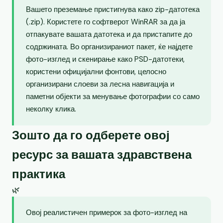
Вашето преземање пристигнува како zip-датотека
(.zip). Користете го софтверот WinRAR за да ја
отпакувате вашата датотека и да пристапите до
содржината. Во организираниот пакет, ќе најдете
фото-изглед и скенирање како PSD-датотеки,
користени официјални фонтови, целосно
организирани слоеви за лесна навигација и
паметни објекти за менување фотографии со само
неколку клика.
Зошто да го одберете овој
ресурс за вашата здравствена
практика
🌿
Овој реалистичен примерок за фото-изглед на