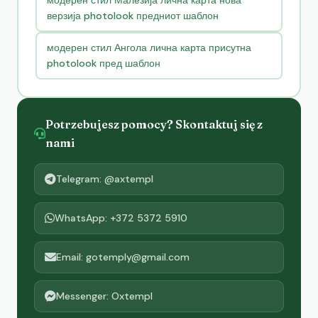
модерен стил Малезија лична карта нова
верзија photolook предниот шаблон
модерен стил Ангола лична карта присутна
photolook пред шаблон
Potrzebujesz pomocy? Skontaktuj się z
nami
Telegram: @axtempl
WhatsApp: +372 5372 5910
Email: gotemply@gmail.com
Messenger: Oxtempl