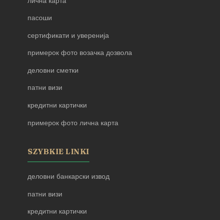
лична карта
пасоши
сертификати и уверенија
примерок фото возачка дозвола
деловни сметки
патни визи
кредитни картички
примерок фото лична карта
SZYBKIE LINKI
деловни банкарски извод
патни визи
кредитни картички