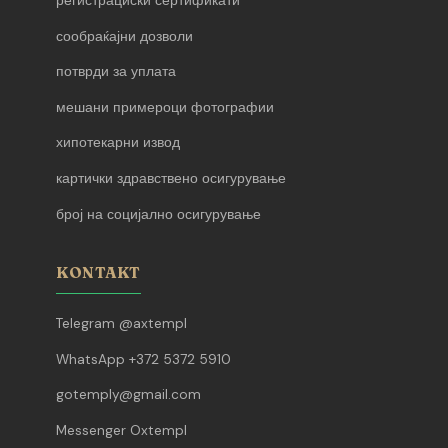
регистрациски сертификати
сообраќајни дозволи
потврди за уплата
мешани примероци фотографии
хипотекарни извод
картички здравствено осигурување
број на социјално осигурување
KONTAKT
Telegram @axtempl
WhatsApp +372 5372 5910
gotemply@gmail.com
Messenger Oxtempl