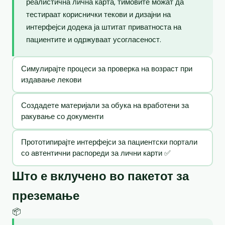
реалистична лична карта, тимовите можат да
тестираат кориснички текови и дизајни на
интерфејси додека ја штитат приватноста на
пациентите и одржуваат усогласеност.
Симулирајте процеси за проверка на возраст при
издавање лекови
Создадете материјали за обука на вработени за
ракување со документи
Прототипирајте интерфејси за пациентски портали
со автентични распореди за лични карти ✅
Што е вклучено во пакетот за
преземање
📦