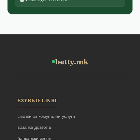
betty.mk
SZYBKIE LINKI
сметки за комунални услуги
возачка дозвола
банкарски извод