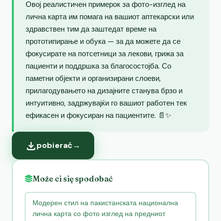
Овој реалистичен примерок за фото-изглед на
лична карта им помага на вашиот аптекарски или
здравствен тим да заштедат време на
прототипирање и обука — за да можете да се
фокусирате на потсетници за лекови, грижа за
пациенти и поддршка за благосостојба. Со
паметни објекти и организирани слоеви,
прилагодувањето на дизајните станува брзо и
интуитивно, задржувајќи го вашиот работен тек
ефикасен и фокусиран на пациентите. 📄✨
pobierać
→
Może ci się spodobać
Модерен стил на пакистанската национална
лична карта со фото изглед на предниот