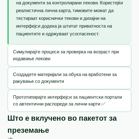
на документи за контролирани лекови. Користејќи
реалистична лична карта, тимовите можат да
тестираат кориснички текови и дизајни на
интерфејси додека ја штитат приватноста на
пациентите и одржуваат усогласеност.
Симулирајте процеси за проверка на возраст при
издавање лекови
Создадете материјали за обука на вработени за
ракување со документи
Прототипирајте интерфејси за пациентски портали
со автентични распореди за лични карти ✅
Што е вклучено во пакетот за
преземање