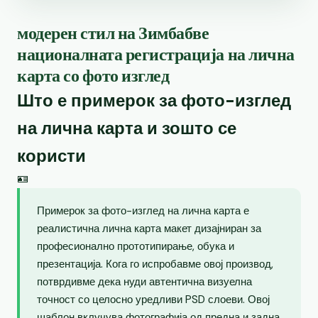
модерен стил на Зимбабве
националната регистрација на лична
карта со фото изглед
Што е примерок за фото-изглед
на лична карта и зошто се
користи
🪪
Примерок за фото-изглед на лична карта е
реалистична лична карта макет дизајниран за
професионално прототипирање, обука и
презентација. Кога го испробавме овој производ,
потврдивме дека нуди автентична визуелна
точност со целосно уредливи PSD слоеви. Овој
шаблон вклучува фотографија од предна и задна