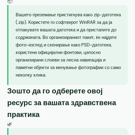
📦
Вашето преземање пристигнува како zip-датотека
(.zip). Користете го софтверот WinRAR за да ја
отпакувате вашата датотека и да пристапите до
содржината. Во организираниот пакет, ќе најдете
фото-изглед и скенирање како PSD-датотеки,
користени официјални фонтови, целосно
организирани слоеви за лесна навигација и
паметни објекти за менување фотографии со само
неколку клика.
Зошто да го одберете овој
ресурс за вашата здравствена
практика
🌿