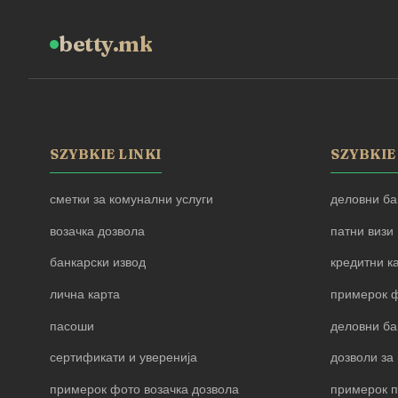
betty.mk
SZYBKIE LINKI
SZYBKIE
сметки за комунални услуги
деловни ба
возачка дозвола
патни визи
банкарски извод
кредитни к
лична карта
примерок ф
пасоши
деловни ба
сертификати и уверенија
дозволи за 
примерок фото возачка дозвола
примерок 