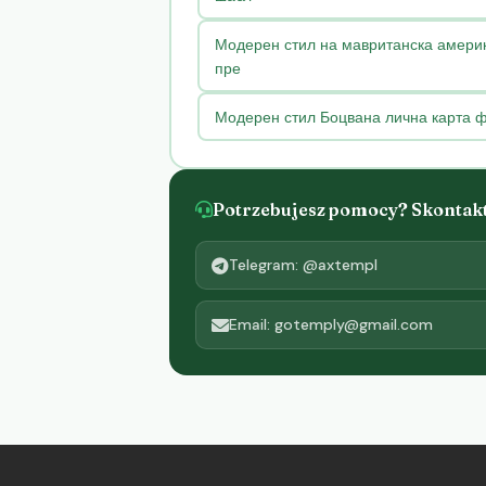
Модерен стил на мавританска америк
пре
Модерен стил Боцвана лична карта ф
Potrzebujesz pomocy? Skontaktu
Telegram: @axtempl
Email: gotemply@gmail.com