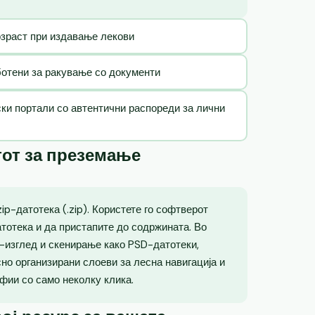
озраст при издавање лекови
ботени за ракување со документи
ски портали со автентични распореди за лични
тот за преземање
p-датотека (.zip). Користете го софтверот
атотека и да пристапите до содржината. Во
о-изглед и скенирање како PSD-датотеки,
но организирани слоеви за лесна навигација и
фии со само неколку клика.