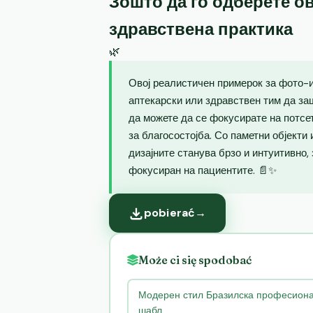
Зошто да го одберете ов
здравствена практика
🌿
Овој реалистичен примерок за фото-и
аптекарски или здравствен тим да за
да можете да се фокусирате на потсе
за благосостојба. Со паметни објекти
дизајните станува брзо и интуитивно,
фокусиран на пациентите. 📄✨
pobierać
→
Może ci się spodobać
Модерен стил Бразилска професионал
шабл