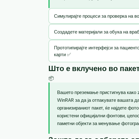
Симулирајте процеси за проверка на в
Создадете материјали за обука на вра
Прототипирајте интерфејси за пациент
карти ✅
Што е вклучено во паке
📦
Вашето преземање пристигнува како zi
WinRAR за да ја отпакувате вашата д
организираниот пакет, ќе најдете фот
користени официјални фонтови, целос
паметни објекти за менување фотогра