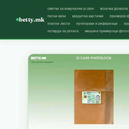
сметки за комунални услуги
возачка дозвола
патни визи
кредитни картички
примерок ф
betty.mk
платни листи
препораки и референци
пр
потврди за уплата
мешани примероци фото