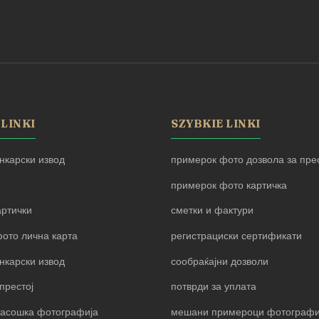
 LINKI
SZYBKIE LINKI
нкарски извод
примерок фото дозвола за прес
примерок фото картичка
артички
сметки и фактури
ото лична карта
регистрациски сертификати
нкарски извод
сообраќајни дозволи
престој
потврди за уплата
пасошка фотографија
мешани примероци фотограф