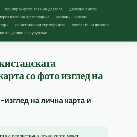
примерок фото возачка дозвола
деловни сметки
мерок пасошка фотографија
мешани шаблони
ктури
регистрациски сертификати
сообраќајни дозволи
 на социјално осигурување
акистанската
арта со фото изглед на
-изглед на лична карта и
рта е реалистична лична карта макет