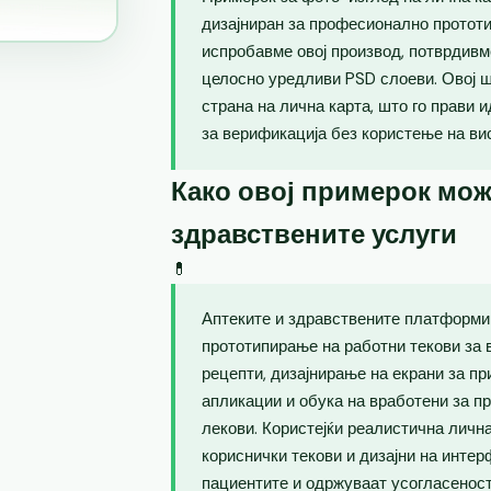
дизајниран за професионално прототип
испробавме овој производ, потврдивм
целосно уредливи PSD слоеви. Овој 
страна на лична карта, што го прави 
за верификација без користење на ви
Како овој примерок мож
здравствените услуги
💊
Аптеките и здравствените платформи 
прототипирање на работни текови за 
рецепти, дизајнирање на екрани за п
апликации и обука на вработени за п
лекови. Користејќи реалистична лична
кориснички текови и дизајни на интер
пациентите и одржуваат усогласеност