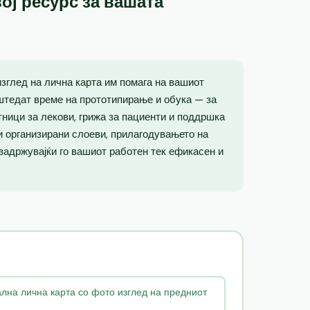
ој ресурс за вашата
зглед на лична карта им помага на вашиот
штедат време на прототипирање и обука — за
тници за лекови, грижа за пациенти и поддршка
 и организирани слоеви, прилагодувањето на
 задржувајќи го вашиот работен тек ефикасен и
на лична карта со фото изглед на предниот