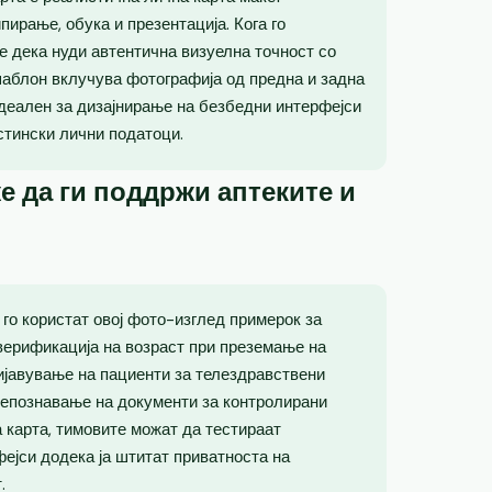
ирање, обука и презентација. Кога го
е дека нуди автентична визуелна точност со
шаблон вклучува фотографија од предна и задна
идеален за дизајнирање на безбедни интерфејси
стински лични податоци.
е да ги поддржи аптеките и
го користат овој фото-изглед примерок за
верификација на возраст при преземање на
ријавување на пациенти за телездравствени
репознавање на документи за контролирани
 карта, тимовите можат да тестираат
фејси додека ја штитат приватноста на
.