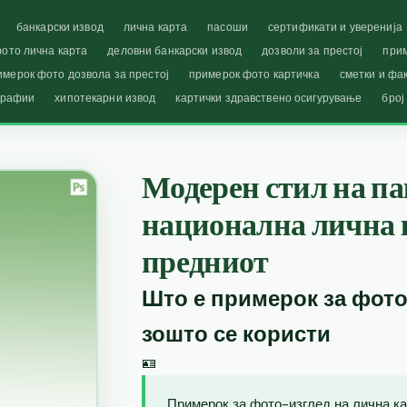
банкарски извод
лична карта
пасоши
сертификати и уверенија
ото лична карта
деловни банкарски извод
дозволи за престој
при
имерок фото дозвола за престој
примерок фото картичка
сметки и фа
графии
хипотекарни извод
картички здравствено осигурување
број
Модерен стил на п
национална лична к
предниот
Што е примерок за фото
зошто се користи
🪪
Примерок за фото-изглед на лична ка