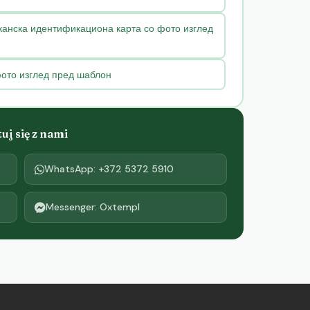
анска идентификациона карта со фото изглед
ото изглед пред шаблон
j się z nami
WhatsApp: +372 5372 5910
Messenger: Oxtempl