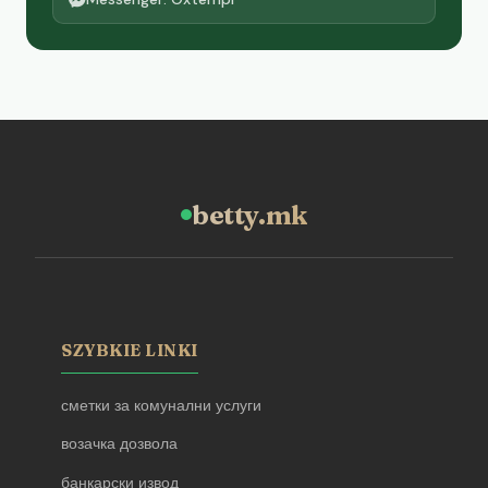
betty.mk
SZYBKIE LINKI
сметки за комунални услуги
возачка дозвола
банкарски извод