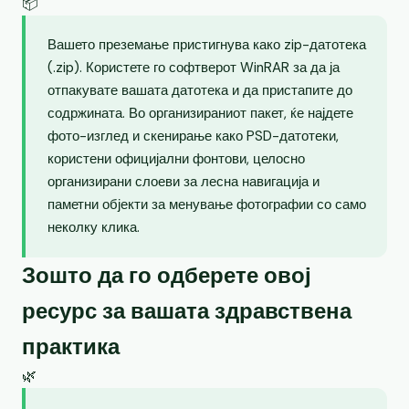
📦
Вашето преземање пристигнува како zip-датотека
(.zip). Користете го софтверот WinRAR за да ја
отпакувате вашата датотека и да пристапите до
содржината. Во организираниот пакет, ќе најдете
фото-изглед и скенирање како PSD-датотеки,
користени официјални фонтови, целосно
организирани слоеви за лесна навигација и
паметни објекти за менување фотографии со само
неколку клика.
Зошто да го одберете овој
ресурс за вашата здравствена
практика
🌿