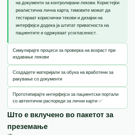
на документи за контролирани лекови. Користејќи
реалистична лична карта, тимовите можат да
тестираат кориснички текови и дизајни на
интерфејси додека ја штитат приватноста на
пациентите и одржуваат усогласеност.
Симулирајте процеси за проверка на возраст при
издавање лекови
Создадете материјали за обука на вработени за
ракување со документи
Прототипирајте интерфејси за пациентски портали
со автентични распореди за лични карти ✅
Што е вклучено во пакетот за
преземање