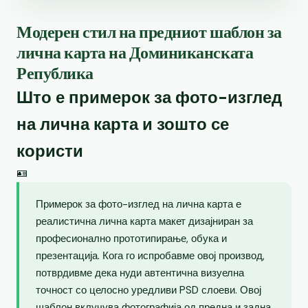
Модерен стил на предниот шаблон за
лична карта на Доминиканската
Република
Што е примерок за фото-изглед
на лична карта и зошто се
користи
🪪
Примерок за фото-изглед на лична карта е
реалистична лична карта макет дизајниран за
професионално прототипирање, обука и
презентација. Кога го испробавме овој производ,
потврдивме дека нуди автентична визуелна
точност со целосно уредливи PSD слоеви. Овој
шаблон вклучува фотографија од предна и задна