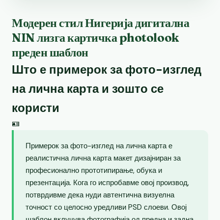
Модерен стил Нигерија дигитална
NIN лизга картичка photolook
преден шаблон
Што е примерок за фото-изглед
на лична карта и зошто се
користи
🪪
Примерок за фото-изглед на лична карта е
реалистична лична карта макет дизајниран за
професионално прототипирање, обука и
презентација. Кога го испробавме овој производ,
потврдивме дека нуди автентична визуелна
точност со целосно уредливи PSD слоеви. Овој
шаблон вклучува фотографија од предна и задна