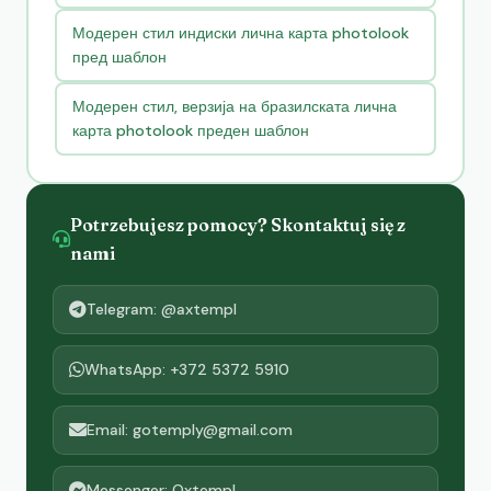
Модерен стил индиски лична карта photolook
пред шаблон
Модерен стил, верзија на бразилската лична
карта photolook преден шаблон
Potrzebujesz pomocy? Skontaktuj się z
nami
Telegram: @axtempl
WhatsApp: +372 5372 5910
Email: gotemply@gmail.com
Messenger: Oxtempl