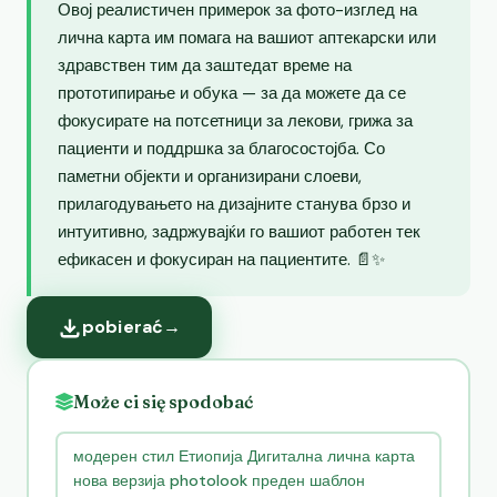
Овој реалистичен примерок за фото-изглед на
лична карта им помага на вашиот аптекарски или
здравствен тим да заштедат време на
прототипирање и обука — за да можете да се
фокусирате на потсетници за лекови, грижа за
пациенти и поддршка за благосостојба. Со
паметни објекти и организирани слоеви,
прилагодувањето на дизајните станува брзо и
интуитивно, задржувајќи го вашиот работен тек
ефикасен и фокусиран на пациентите. 📄✨
pobierać
→
Może ci się spodobać
модерен стил Етиопија Дигитална лична карта
нова верзија photolook преден шаблон