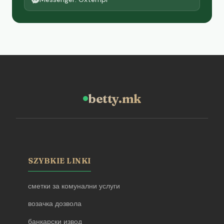
betty.mk
SZYBKIE LINKI
сметки за комунални услуги
возачка дозвола
банкарски извод