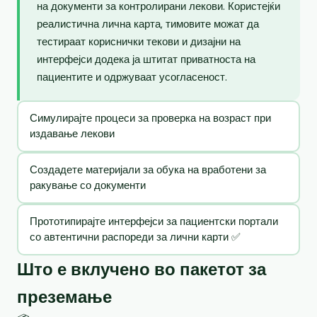
на документи за контролирани лекови. Користејќи
реалистична лична карта, тимовите можат да
тестираат кориснички текови и дизајни на
интерфејси додека ја штитат приватноста на
пациентите и одржуваат усогласеност.
Симулирајте процеси за проверка на возраст при
издавање лекови
Создадете материјали за обука на вработени за
ракување со документи
Прототипирајте интерфејси за пациентски портали
со автентични распореди за лични карти ✅
Што е вклучено во пакетот за
преземање