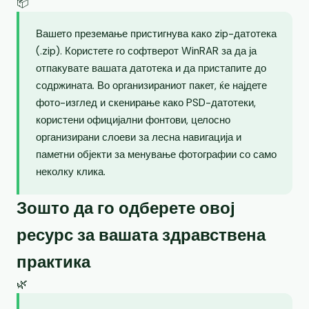
📦
Вашето преземање пристигнува како zip-датотека
(.zip). Користете го софтверот WinRAR за да ја
отпакувате вашата датотека и да пристапите до
содржината. Во организираниот пакет, ќе најдете
фото-изглед и скенирање како PSD-датотеки,
користени официјални фонтови, целосно
организирани слоеви за лесна навигација и
паметни објекти за менување фотографии со само
неколку клика.
Зошто да го одберете овој
ресурс за вашата здравствена
практика
🌿