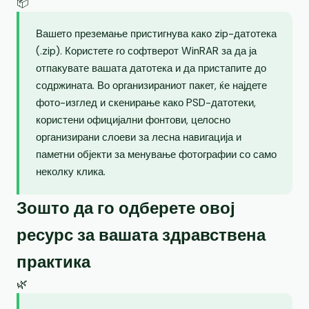
📦
Вашето преземање пристигнува како zip-датотека
(.zip). Користете го софтверот WinRAR за да ја
отпакувате вашата датотека и да пристапите до
содржината. Во организираниот пакет, ќе најдете
фото-изглед и скенирање како PSD-датотеки,
користени официјални фонтови, целосно
организирани слоеви за лесна навигација и
паметни објекти за менување фотографии со само
неколку клика.
Зошто да го одберете овој
ресурс за вашата здравствена
практика
🌿