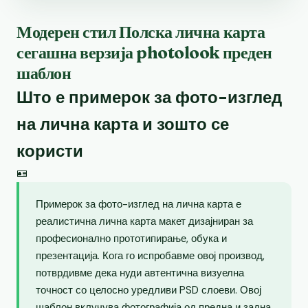
Модерен стил Полска лична карта
сегашна верзија photolook преден
шаблон
Што е примерок за фото-изглед
на лична карта и зошто се
користи
🪪
Примерок за фото-изглед на лична карта е
реалистична лична карта макет дизајниран за
професионално прототипирање, обука и
презентација. Кога го испробавме овој производ,
потврдивме дека нуди автентична визуелна
точност со целосно уредливи PSD слоеви. Овој
шаблон вклучува фотографија од предна и задна