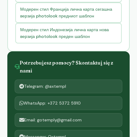
Модерен стил Франција лична карта сегашна
верзија photolook предниот шаблон
Модерен стил Индонезија лична карта нова
верзија photolook преден шаблон
Potrzebujesz pomocy? Skontaktuj się z
nami
Telegram: @axtempl
WhatsApp: +372 5372 5910
Email: gotemply@gmail.com
Messenger: Oxtempl