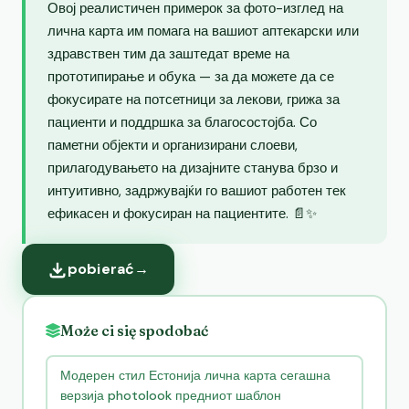
Овој реалистичен примерок за фото-изглед на
лична карта им помага на вашиот аптекарски или
здравствен тим да заштедат време на
прототипирање и обука — за да можете да се
фокусирате на потсетници за лекови, грижа за
пациенти и поддршка за благосостојба. Со
паметни објекти и организирани слоеви,
прилагодувањето на дизајните станува брзо и
интуитивно, задржувајќи го вашиот работен тек
ефикасен и фокусиран на пациентите. 📄✨
pobierać
→
Może ci się spodobać
Модерен стил Естонија лична карта сегашна
верзија photolook предниот шаблон