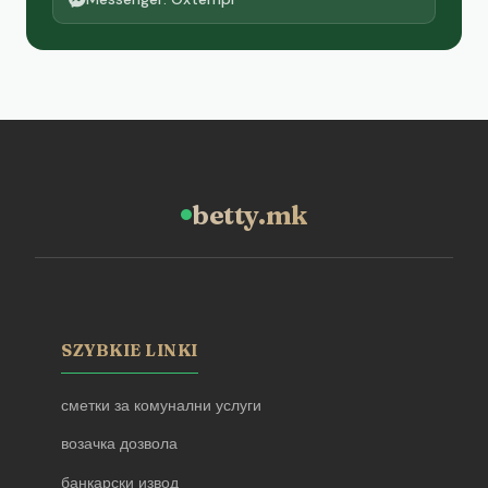
betty.mk
SZYBKIE LINKI
сметки за комунални услуги
возачка дозвола
банкарски извод