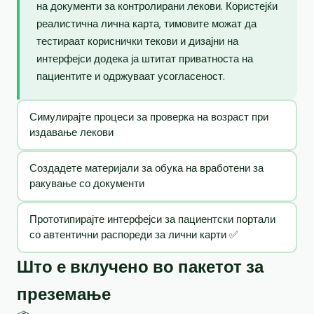
на документи за контролирани лекови. Користејќи
реалистична лична карта, тимовите можат да
тестираат кориснички текови и дизајни на
интерфејси додека ја штитат приватноста на
пациентите и одржуваат усогласеност.
Симулирајте процеси за проверка на возраст при
издавање лекови
Создадете материјали за обука на вработени за
ракување со документи
Прототипирајте интерфејси за пациентски портали
со автентични распореди за лични карти ✅
Што е вклучено во пакетот за
преземање