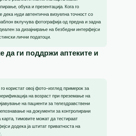
ирање, обука и презентација. Кога го
е дека нуди автентична визуелна точност со
шаблон вклучува фотографија од предна и задна
идеален за дизајнирање на безбедни интерфејси
стински лични податоци.
е да ги поддржи аптеките и
го користат овој фото-изглед примерок за
верификација на возраст при преземање на
ријавување на пациенти за телездравствени
репознавање на документи за контролирани
 карта, тимовите можат да тестираат
фејси додека ја штитат приватноста на
.