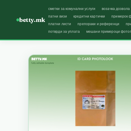
сметки за комунални услуги
возачка дозвола
патни визи
кредитни картички
примерок ф
betty.mk
платни листи
препораки и референци
пр
потврди за уплата
мешани примероци фото