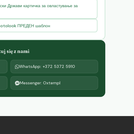
ки Држави картичка за овластување за
photolook ПРЕДЕН шаблон
j się z nami
WhatsApp: +372 5372 5910
Messenger: Oxtempl