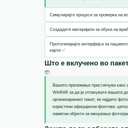
Симулирајте процеси за проверка на в
Создадете материјали за обука на вра
Прототипирајте интерфејси за пациент
карти ✅
Што е вклучено во паке
📦
Вашето преземање пристигнува како zi
WinRAR за да ја отпакувате вашата д
организираниот пакет, ќе најдете фот
користени официјални фонтови, целос
паметни објекти за менување фотогра