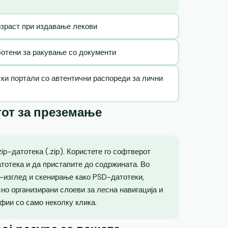
озраст при издавање лекови
ботени за ракување со документи
ски портали со автентични распореди за лични
тот за преземање
p-датотека (.zip). Користете го софтверот
атотека и да пристапите до содржината. Во
о-изглед и скенирање како PSD-датотеки,
но организирани слоеви за лесна навигација и
фии со само неколку клика.