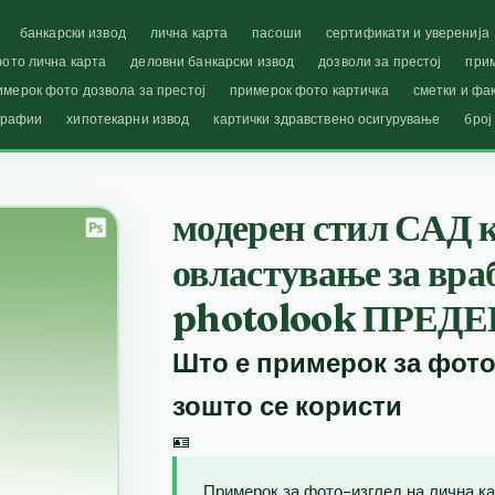
банкарски извод
лична карта
пасоши
сертификати и уверенија
ото лична карта
деловни банкарски извод
дозволи за престој
при
имерок фото дозвола за престој
примерок фото картичка
сметки и фа
графии
хипотекарни извод
картички здравствено осигурување
број
модерен стил САД к
овластување за вра
photolook ПРЕДЕ
Што е примерок за фото
зошто се користи
🪪
Примерок за фото-изглед на лична ка