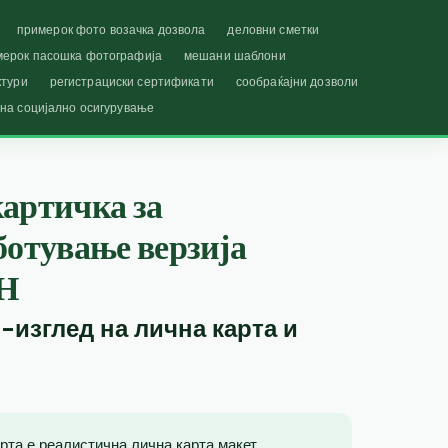
примерок фото возачка дозвола
деловни сметки
мерок пасошка фотографија
мешани шаблони
ктури
регистрациски сертификати
сообраќајни дозволи
 на социјално осигурување
артичка за
ботување верзија
Н
-изглед на лична карта и
рта е реалистична лична карта макет