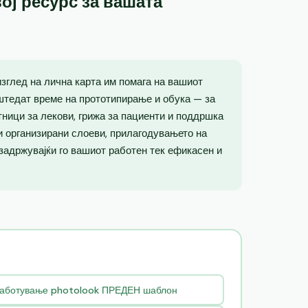
ој ресурс за вашата
зглед на лична карта им помага на вашиот
штедат време на прототипирање и обука — за
тници за лекови, грижа за пациенти и поддршка
 и организирани слоеви, прилагодувањето на
 задржувајќи го вашиот работен тек ефикасен и
работување photolook ПРЕДЕН шаблон