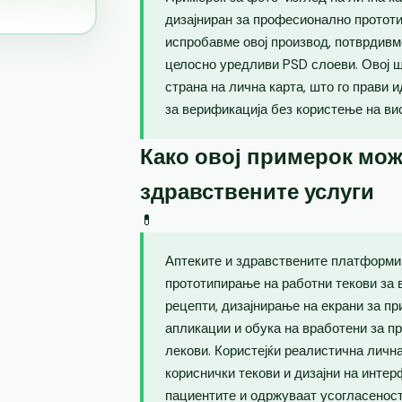
дизајниран за професионално прототип
испробавме овој производ, потврдивм
целосно уредливи PSD слоеви. Овој 
страна на лична карта, што го прави 
за верификација без користење на ви
Како овој примерок мож
здравствените услуги
💊
Аптеките и здравствените платформи 
прототипирање на работни текови за 
рецепти, дизајнирање на екрани за п
апликации и обука на вработени за п
лекови. Користејќи реалистична лична
кориснички текови и дизајни на интер
пациентите и одржуваат усогласеност