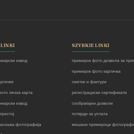
 LINKI
SZYBKIE LINKI
нкарски извод
примерок фото дозвола за прес
примерок фото картичка
артички
сметки и фактури
ото лична карта
регистрациски сертификати
нкарски извод
сообраќајни дозволи
престој
потврди за уплата
пасошка фотографија
мешани примероци фотограф