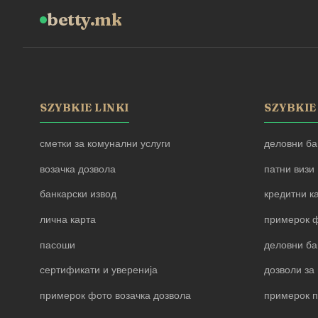
betty.mk
SZYBKIE LINKI
SZYBKIE
сметки за комунални услуги
деловни ба
возачка дозвола
патни визи
банкарски извод
кредитни к
лична карта
примерок ф
пасоши
деловни ба
сертификати и уверенија
дозволи за 
примерок фото возачка дозвола
примерок 