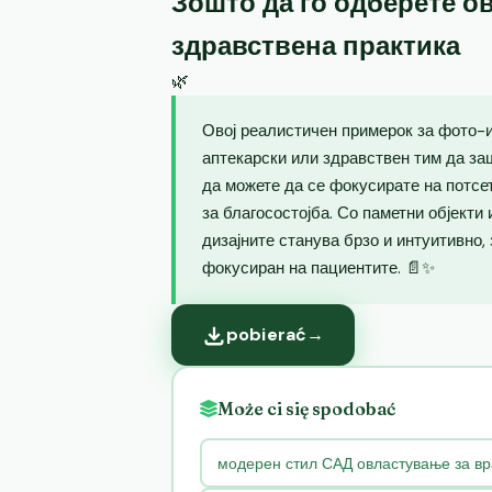
Зошто да го одберете ов
здравствена практика
🌿
Овој реалистичен примерок за фото-и
аптекарски или здравствен тим да за
да можете да се фокусирате на потсе
за благосостојба. Со паметни објекти
дизајните станува брзо и интуитивно,
фокусиран на пациентите. 📄✨
pobierać
→
Może ci się spodobać
модерен стил САД овластување за в