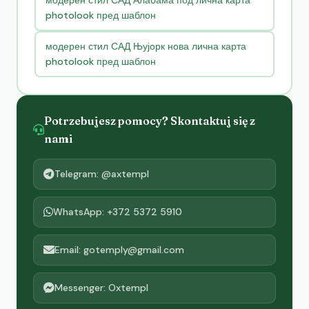
модерен стил САД Алабама под лична карта
photolook пред шаблон
модерен стил САД Њујорк нова лична карта
photolook пред шаблон
Potrzebujesz pomocy? Skontaktuj się z
nami
Telegram: @axtempl
WhatsApp: +372 5372 5910
Email: gotemply@gmail.com
Messenger: Oxtempl