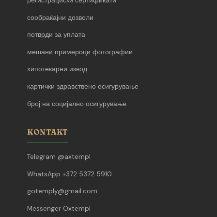
регистрациски сертификати
сообраќајни дозволи
потврди за уплата
мешани примероци фотографии
хипотекарни извод
картички здравствено осигурување
број на социјално осигурување
KONTAKT
Telegram @axtempl
WhatsApp +372 5372 5910
gotemply@gmail.com
Messenger Oxtempl