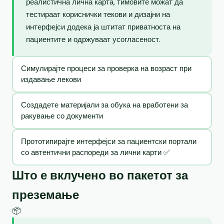
реалистична лична карта, тимовите можат да
тестираат кориснички текови и дизајни на
интерфејси додека ја штитат приватноста на
пациентите и одржуваат усогласеност.
Симулирајте процеси за проверка на возраст при
издавање лекови
Создадете материјали за обука на вработени за
ракување со документи
Прототипирајте интерфејси за пациентски портали
со автентични распореди за лични карти ✅
Што е вклучено во пакетот за
преземање
📦