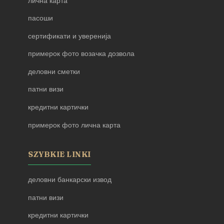
лична карта
пасоши
сертификати и уверенија
примерок фото возачка дозвола
деловни сметки
патни визи
кредитни картички
примерок фото лична карта
SZYBKIE LINKI
деловни банкарски извод
патни визи
кредитни картички