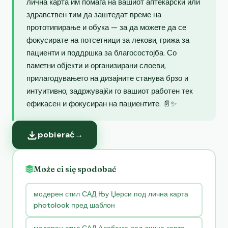
лична карта им помага на вашиот аптекарски или
здравствен тим да заштедат време на
прототипирање и обука — за да можете да се
фокусирате на потсетници за лекови, грижа за
пациенти и поддршка за благосостојба. Со
паметни објекти и организирани слоеви,
прилагодувањето на дизајните станува брзо и
интуитивно, задржувајќи го вашиот работен тек
ефикасен и фокусиран на пациентите. 📄✨
pobierać
→
Może ci się spodobać
модерен стил САД Њу Џерси под лична карта
photolook пред шаблон