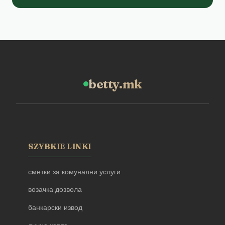
betty.mk
SZYBKIE LINKI
сметки за комунални услуги
возачка дозвола
банкарски извод