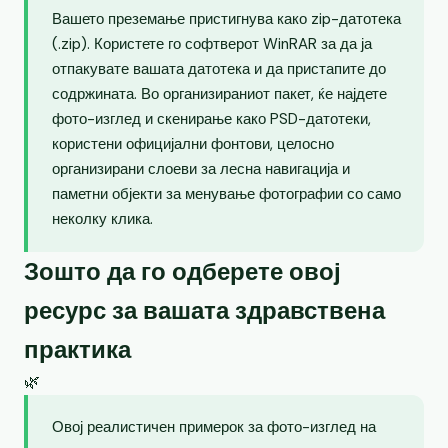
Вашето преземање пристигнува како zip-датотека
(.zip). Користете го софтверот WinRAR за да ја
отпакувате вашата датотека и да пристапите до
содржината. Во организираниот пакет, ќе најдете
фото-изглед и скенирање како PSD-датотеки,
користени официјални фонтови, целосно
организирани слоеви за лесна навигација и
паметни објекти за менување фотографии со само
неколку клика.
Зошто да го одберете овој
ресурс за вашата здравствена
практика
🌿
Овој реалистичен примерок за фото-изглед на