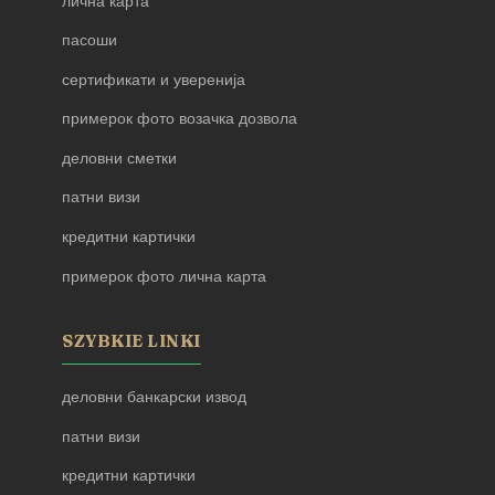
лична карта
пасоши
сертификати и уверенија
примерок фото возачка дозвола
деловни сметки
патни визи
кредитни картички
примерок фото лична карта
SZYBKIE LINKI
деловни банкарски извод
патни визи
кредитни картички