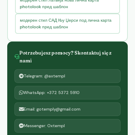
модерен стил Латвија нова лична карта
photolook пред шаблон
модерен стил САД Њу Џерси под лична карта
photolook пред шаблон
Potrzebujesz pomocy? Skontaktuj się z
nami
Telegram: @axtempl
WhatsApp: +372 5372 5910
Email: gotemply@gmail.com
Messenger: Oxtempl