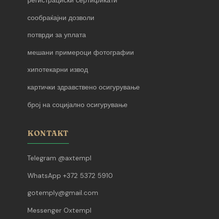
регистрациски сертификати
сообраќајни дозволи
потврди за уплата
мешани примероци фотографии
хипотекарни извод
картички здравствено осигурување
број на социјално осигурување
KONTAKT
Telegram @axtempl
WhatsApp +372 5372 5910
gotemply@gmail.com
Messenger Oxtempl