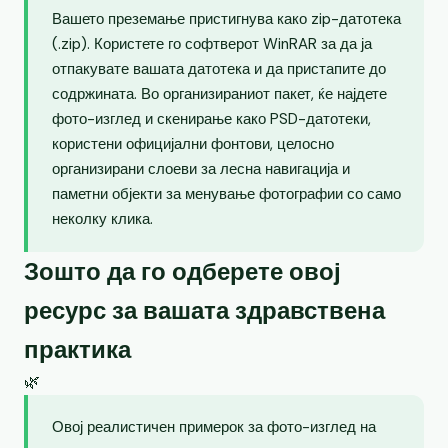
Вашето преземање пристигнува како zip-датотека
(.zip). Користете го софтверот WinRAR за да ја
отпакувате вашата датотека и да пристапите до
содржината. Во организираниот пакет, ќе најдете
фото-изглед и скенирање како PSD-датотеки,
користени официјални фонтови, целосно
организирани слоеви за лесна навигација и
паметни објекти за менување фотографии со само
неколку клика.
Зошто да го одберете овој
ресурс за вашата здравствена
практика
🌿
Овој реалистичен примерок за фото-изглед на