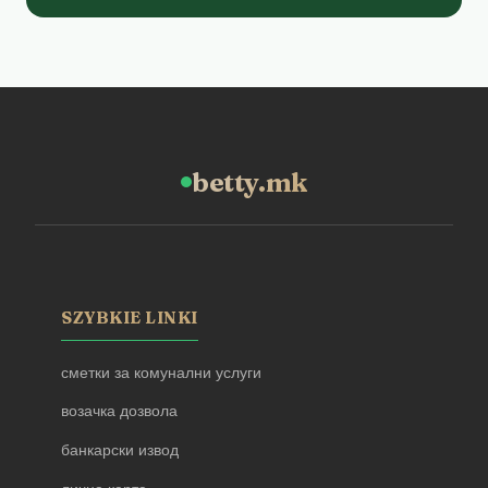
betty.mk
SZYBKIE LINKI
сметки за комунални услуги
возачка дозвола
банкарски извод