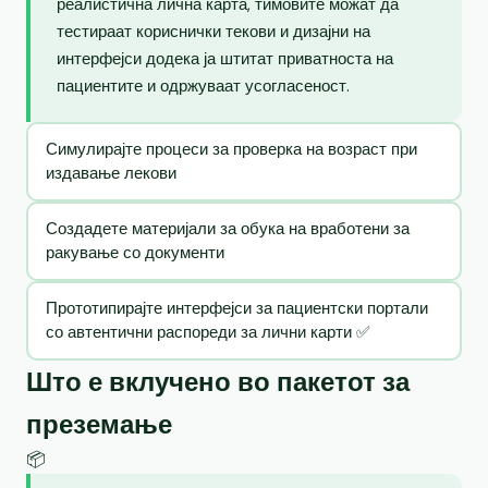
реалистична лична карта, тимовите можат да
тестираат кориснички текови и дизајни на
интерфејси додека ја штитат приватноста на
пациентите и одржуваат усогласеност.
Симулирајте процеси за проверка на возраст при
издавање лекови
Создадете материјали за обука на вработени за
ракување со документи
Прототипирајте интерфејси за пациентски портали
со автентични распореди за лични карти ✅
Што е вклучено во пакетот за
преземање
📦