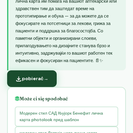
лична карта им помага на вашиот аптекарски или
здравствен тим да заштедат време на
прототипирање и обука — за да можете да се
фокусирате на потсетници за лекови, грижа за
пациенти и поддршка за благосостојба. Со
паметни објекти и организирани слоеви,
прилагодувањето на дизајните станува брзо и
интуитивно, задржувајќи го вашиот работен тек
ефикасен и фокусиран на пациентите. 📄✨
pobierać
→
Może ci się spodobać
Модерен стил САД Њујорк Бенефит лична
карта photolook пред шаблон