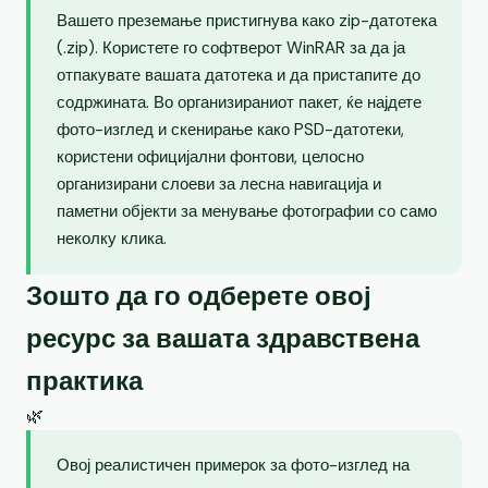
Вашето преземање пристигнува како zip-датотека
(.zip). Користете го софтверот WinRAR за да ја
отпакувате вашата датотека и да пристапите до
содржината. Во организираниот пакет, ќе најдете
фото-изглед и скенирање како PSD-датотеки,
користени официјални фонтови, целосно
организирани слоеви за лесна навигација и
паметни објекти за менување фотографии со само
неколку клика.
Зошто да го одберете овој
ресурс за вашата здравствена
практика
🌿
Овој реалистичен примерок за фото-изглед на