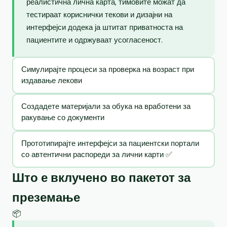
реалистична лична карта, тимовите можат да
тестираат кориснички текови и дизајни на
интерфејси додека ја штитат приватноста на
пациентите и одржуваат усогласеност.
Симулирајте процеси за проверка на возраст при
издавање лекови
Создадете материјали за обука на вработени за
ракување со документи
Прототипирајте интерфејси за пациентски портали
со автентични распореди за лични карти ✅
Што е вклучено во пакетот за
преземање
📦