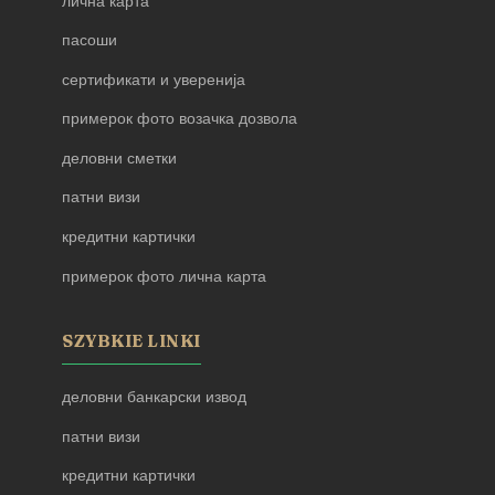
лична карта
пасоши
сертификати и уверенија
примерок фото возачка дозвола
деловни сметки
патни визи
кредитни картички
примерок фото лична карта
SZYBKIE LINKI
деловни банкарски извод
патни визи
кредитни картички