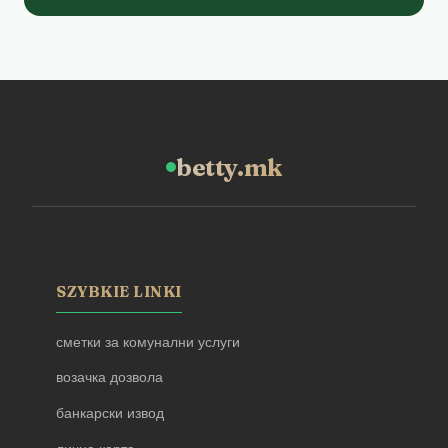
betty.mk
SZYBKIE LINKI
сметки за комунални услуги
возачка дозвола
банкарски извод