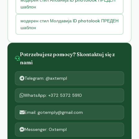
модерен стил Албанија ID photolook ПРЕДЕН
шаблон
модерен стил Молдавија ID photolook ПРЕДЕН
шаблон
Potrzebujesz pomocy? Skontaktuj się z
nami
Telegram: @axtempl
WhatsApp: +372 5372 5910
Email: gotemply@gmail.com
Messenger: Oxtempl