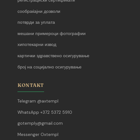
регистрациски сертификати
сообраќајни дозволи
потврди за уплата
мешани примероци фотографии
хипотекарни извод
картички здравствено осигурување
број на социјално осигурување
KONTAKT
Telegram @axtempl
WhatsApp +372 5372 5910
gotemply@gmail.com
Messenger Oxtempl