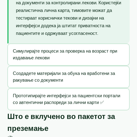
на документи за контролирани лекови. Користејќи
реалистична лична карта, тимовите можат да
тестираат кориснички текови и дизајни на
интерфејси додека ја штитат приватноста на
пациентите и одржуваат усогласеност.
Симулирајте процеси за проверка на возраст при
издавање лекови
Создадете материјали за обука на вработени за
ракување со документи
Прототипирајте интерфејси за пациентски портали
со автентични распореди за лични карти ✅
Што е вклучено во пакетот за
преземање