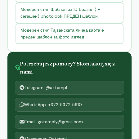
Модерен стил Шаблон за ID Бразил ( –
сегашен) photolook ПРЕДЕН шаблон
Модерен стил Тајванската лична карта е
преден шаблон за фото изглед
Potrzebujesz pomocy? Skontaktuj się z
nami
Telegram: @axtempl
WhatsApp: +372 5372 5910
Email: gotemply@gmail.com
Messenger: Oxtempl