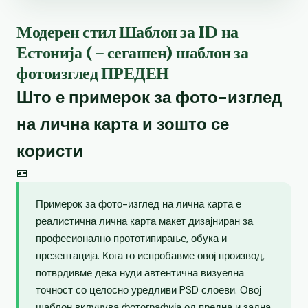
Модерен стил Шаблон за ID на
Естонија ( – сегашен) шаблон за
фотоизглед ПРЕДЕН
Што е примерок за фото-изглед
на лична карта и зошто се
користи
🪪
Примерок за фото-изглед на лична карта е
реалистична лична карта макет дизајниран за
професионално прототипирање, обука и
презентација. Кога го испробавме овој производ,
потврдивме дека нуди автентична визуелна
точност со целосно уредливи PSD слоеви. Овој
шаблон вклучува фотографија од предна и задна