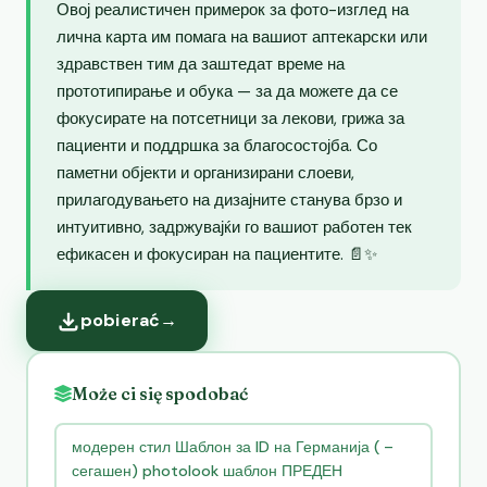
Овој реалистичен примерок за фото-изглед на
лична карта им помага на вашиот аптекарски или
здравствен тим да заштедат време на
прототипирање и обука — за да можете да се
фокусирате на потсетници за лекови, грижа за
пациенти и поддршка за благосостојба. Со
паметни објекти и организирани слоеви,
прилагодувањето на дизајните станува брзо и
интуитивно, задржувајќи го вашиот работен тек
ефикасен и фокусиран на пациентите. 📄✨
pobierać
→
Może ci się spodobać
модерен стил Шаблон за ID на Германија ( –
сегашен) photolook шаблон ПРЕДЕН