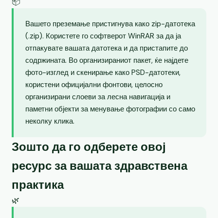
📦
Вашето преземање пристигнува како zip-датотека
(.zip). Користете го софтверот WinRAR за да ја
отпакувате вашата датотека и да пристапите до
содржината. Во организираниот пакет, ќе најдете
фото-изглед и скенирање како PSD-датотеки,
користени официјални фонтови, целосно
организирани слоеви за лесна навигација и
паметни објекти за менување фотографии со само
неколку клика.
Зошто да го одберете овој
ресурс за вашата здравствена
практика
🌿