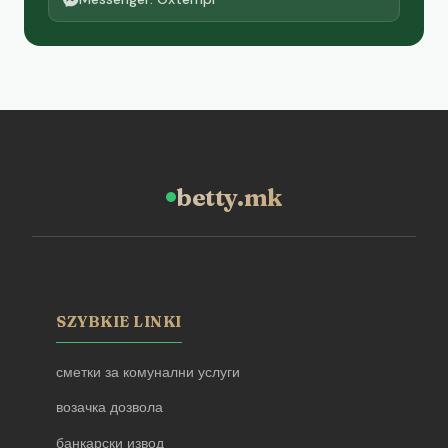
betty.mk
SZYBKIE LINKI
сметки за комунални услуги
возачка дозвола
банкарски извод