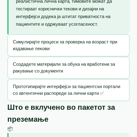
реалистична лична карта, тимовите можат да
тестираат кориснички текови и дизајни на
интерфејси додека ја штитат приватноста на
пациентите и одржуваат усогласеност.
Симулирајте процеси за проверка на возраст при
издавање лекови
Создадете материјали за обука на вработени за
ракување со документи
Прототипирајте интерфејси за пациентски портали
со автентични распореди за лични карти ✅
Што е вклучено во пакетот за
преземање
📦