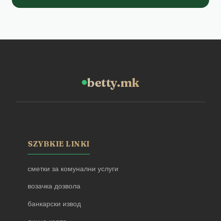
betty.mk
SZYBKIE LINKI
сметки за комунални услуги
возачка дозвола
банкарски извод