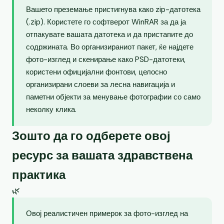
Вашето преземање пристигнува како zip-датотека
(.zip). Користете го софтверот WinRAR за да ја
отпакувате вашата датотека и да пристапите до
содржината. Во организираниот пакет, ќе најдете
фото-изглед и скенирање како PSD-датотеки,
користени официјални фонтови, целосно
организирани слоеви за лесна навигација и
паметни објекти за менување фотографии со само
неколку клика.
Зошто да го одберете овој
ресурс за вашата здравствена
практика
🌿
Овој реалистичен примерок за фото-изглед на