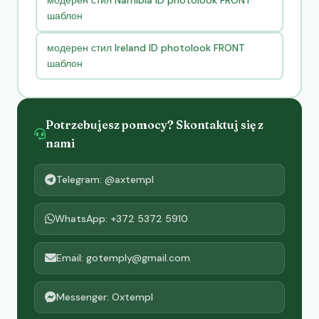
модерен стил Namibia ID photolook FRONT
шаблон
модерен стил Ireland ID photolook FRONT
шаблон
Potrzebujesz pomocy? Skontaktuj się z
nami
Telegram: @axtempl
WhatsApp: +372 5372 5910
Email: gotemply@gmail.com
Messenger: Oxtempl