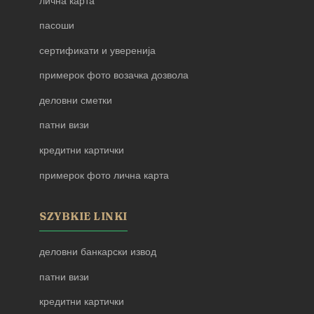
лична карта
пасоши
сертификати и уверенија
примерок фото возачка дозвола
деловни сметки
патни визи
кредитни картички
примерок фото лична карта
SZYBKIE LINKI
деловни банкарски извод
патни визи
кредитни картички