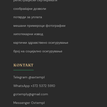
регистрациски сертификати
сообраќајни дозволи
потврди за уплата
мешани примероци фотографии
хипотекарни извод
картички здравствено осигурување
број на социјално осигурување
KONTAKT
Telegram @axtempl
WhatsApp +372 5372 5910
gotemply@gmail.com
Messenger Oxtempl