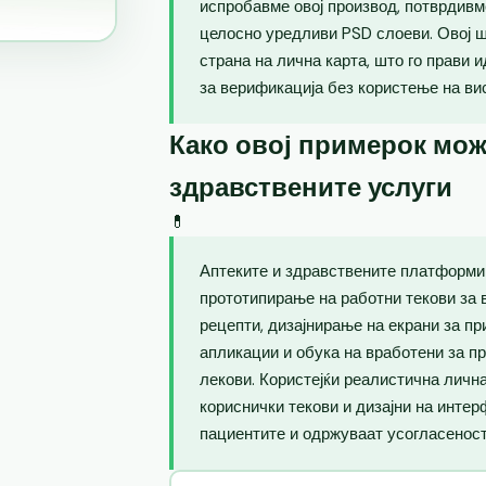
испробавме овој производ, потврдивм
целосно уредливи PSD слоеви. Овој 
страна на лична карта, што го прави 
за верификација без користење на ви
Како овој примерок мож
здравствените услуги
💊
Аптеките и здравствените платформи 
прототипирање на работни текови за 
рецепти, дизајнирање на екрани за п
апликации и обука на вработени за п
лекови. Користејќи реалистична лична
кориснички текови и дизајни на интер
пациентите и одржуваат усогласеност