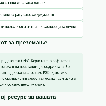
озраст при издавање лекови
ботени за ракување со документи
ски портали со автентични распореди за лични
тот за преземање
p-датотека (.zip). Користете го софтверот
атотека и да пристапите до содржината. Во
о-изглед и скенирање како PSD-датотеки,
но организирани слоеви за лесна навигација и
фии со само неколку клика.
ој ресурс за вашата