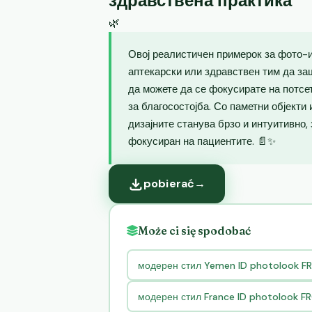
здравствена практика
🌿
Овој реалистичен примерок за фото-и
аптекарски или здравствен тим да за
да можете да се фокусирате на потсе
за благосостојба. Со паметни објекти
дизајните станува брзо и интуитивно,
фокусиран на пациентите. 📄✨
pobierać
→
Może ci się spodobać
модерен стил Yemen ID photolook F
модерен стил France ID photolook 