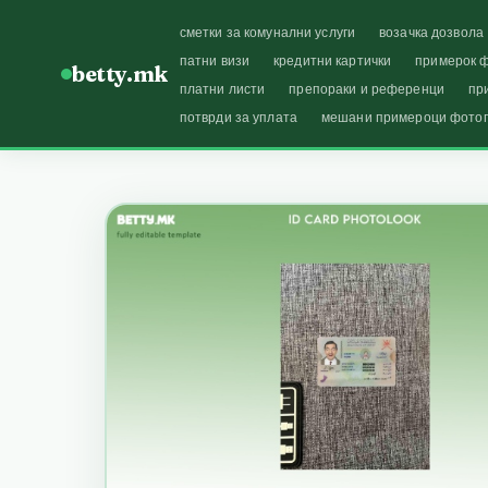
сметки за комунални услуги
возачка дозвола
патни визи
кредитни картички
примерок ф
betty.mk
платни листи
препораки и референци
пр
потврди за уплата
мешани примероци фото