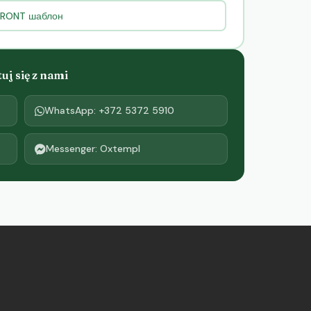
 FRONT шаблон
j się z nami
WhatsApp: +372 5372 5910
Messenger: Oxtempl