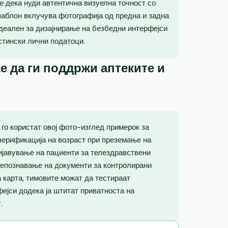
е дека нуди автентична визуелна точност со
шаблон вклучува фотографија од предна и задна
идеален за дизајнирање на безбедни интерфејси
стински лични податоци.
е да ги поддржи аптеките и
го користат овој фото-изглед примерок за
верификација на возраст при преземање на
ријавување на пациенти за телездравствени
репознавање на документи за контролирани
 карта, тимовите можат да тестираат
фејси додека ја штитат приватноста на
.