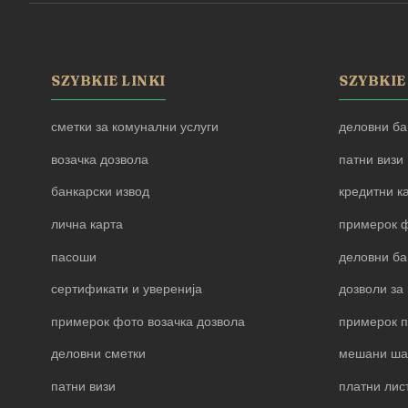
SZYBKIE LINKI
SZYBKIE
сметки за комунални услуги
деловни ба
возачка дозвола
патни визи
банкарски извод
кредитни к
лична карта
примерок ф
пасоши
деловни ба
сертификати и уверенија
дозволи за 
примерок фото возачка дозвола
примерок 
деловни сметки
мешани ша
патни визи
платни лис