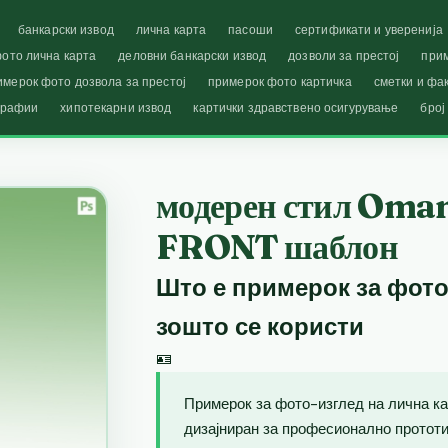
банкарски извод
лична карта
пасоши
сертификати и уверенија
ото лична карта
деловни банкарски извод
дозволи за престој
при
имерок фото дозвола за престој
примерок фото картичка
сметки и фа
графии
хипотекарни извод
картички здравствено осигурување
број
модерен стил Oma
FRONT шаблон
Што е примерок за фото
зошто се користи
🪪
Примерок за фото-изглед на лична ка
дизајниран за професионално прототип