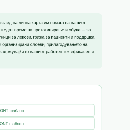
зглед на лична карта им помага на вашиот
штедат време на прототипирање и обука — за
тници за лекови, грижа за пациенти и поддршка
 и организирани слоеви, прилагодувањето на
 задржувајќи го вашиот работен тек ефикасен и
RONT шаблон
FRONT шаблон