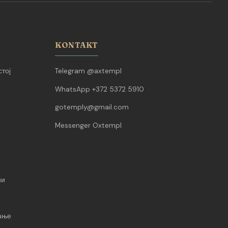
KONTAKT
тој
Telegram @axtempl
WhatsApp +372 5372 5910
gotemply@gmail.com
Messenger Oxtempl
ии
вање