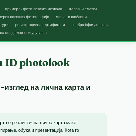
примерок фото возачка дозвола
деловни сметки
мерок пасошка фотографија
мешани шаблони
ктури
регистрациски сертификати
сообраќајни дозволи
 на социјално осигурување
n ID photolook
-изглед на лична карта и
рта е реалистична лична карта макет
ирање, обука и презентација. Кога го