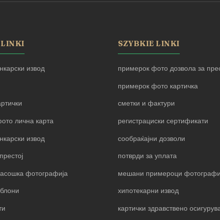
 LINKI
SZYBKIE LINKI
нкарски извод
примерок фото дозвола за прес
примерок фото картичка
артички
сметки и фактури
ото лична карта
регистрациски сертификати
нкарски извод
сообраќајни дозволи
престој
потврди за уплата
пасошка фотографија
мешани примероци фотограф
блони
хипотекарни извод
ти
картички здравствено осигуру