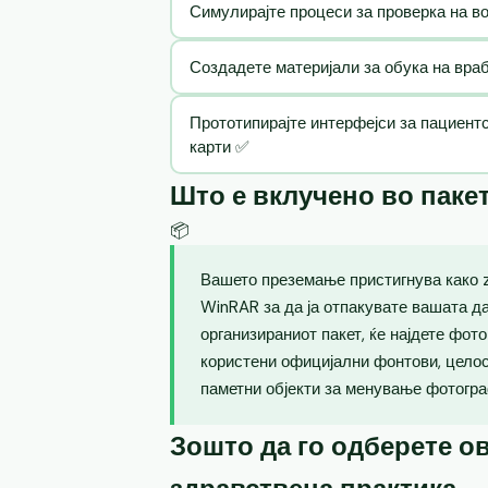
Симулирајте процеси за проверка на в
Создадете материјали за обука на вра
Прототипирајте интерфејси за пациент
карти ✅
Што е вклучено во паке
📦
Вашето преземање пристигнува како zi
WinRAR за да ја отпакувате вашата д
организираниот пакет, ќе најдете фот
користени официјални фонтови, целос
паметни објекти за менување фотогра
Зошто да го одберете ов