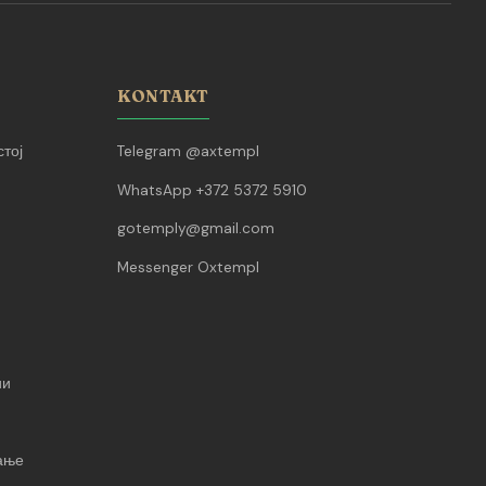
KONTAKT
тој
Telegram @axtempl
WhatsApp +372 5372 5910
gotemply@gmail.com
Messenger Oxtempl
ии
вање