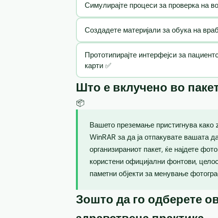
Симулирајте процеси за проверка на в
Создадете материјали за обука на вра
Прототипирајте интерфејси за пациент
карти ✅
Што е вклучено во паке
📦
Вашето преземање пристигнува како zi
WinRAR за да ја отпакувате вашата д
организираниот пакет, ќе најдете фот
користени официјални фонтови, целос
паметни објекти за менување фотогра
Зошто да го одберете ов