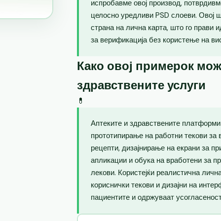
испробавме овој производ, потврдивм
целосно уредливи PSD слоеви. Овој 
страна на лична карта, што го прави 
за верификација без користење на ви
Како овој примерок мож
здравствените услуги
💊
Аптеките и здравствените платформи 
прототипирање на работни текови за 
рецепти, дизајнирање на екрани за п
апликации и обука на вработени за п
лекови. Користејќи реалистична лична
кориснички текови и дизајни на интер
пациентите и одржуваат усогласеност