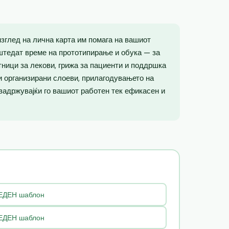
зглед на лична карта им помага на вашиот
штедат време на прототипирање и обука — за
тници за лекови, грижа за пациенти и поддршка
 и организирани слоеви, прилагодувањето на
 задржувајќи го вашиот работен тек ефикасен и
РЕДЕН шаблон
РЕДЕН шаблон