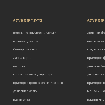
SZYBKIE LINKI
SZYBKIE
сметки за комунални услуги
деловни ба
возачка дозвола
патни визи
банкарски извод
кредитни к
лична карта
примерок ф
пасоши
деловни ба
сертификати и уверенија
дозволи за 
примерок фото возачка дозвола
примерок 
деловни сметки
мешани ша
патни визи
платни лис