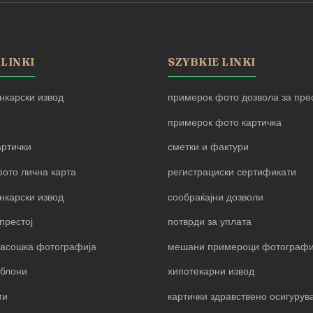
 LINKI
SZYBKIE LINKI
нкарски извод
примерок фото дозвола за прес
примерок фото картичка
артички
сметки и фактури
ото лична карта
регистрациски сертификати
нкарски извод
сообраќајни дозволи
престој
потврди за уплата
пасошка фотографија
мешани примероци фотограф
блони
хипотекарни извод
ти
картички здравствено осигуру