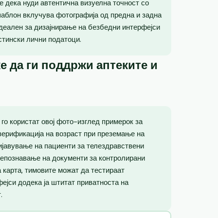
е дека нуди автентична визуелна точност со
шаблон вклучува фотографија од предна и задна
идеален за дизајнирање на безбедни интерфејси
стински лични податоци.
е да ги поддржи аптеките и
го користат овој фото-изглед примерок за
верификација на возраст при преземање на
ријавување на пациенти за телездравствени
репознавање на документи за контролирани
 карта, тимовите можат да тестираат
фејси додека ја штитат приватноста на
.