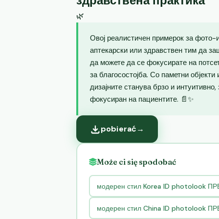
здравствена практика
🌿
Овој реалистичен примерок за фото-и
аптекарски или здравствен тим да за
да можете да се фокусирате на потсе
за благосостојба. Со паметни објекти
дизајните станува брзо и интуитивно,
фокусиран на пациентите. 📄✨
pobierać
→
Może ci się spodobać
модерен стил Korea ID photolook П
модерен стил China ID photolook П