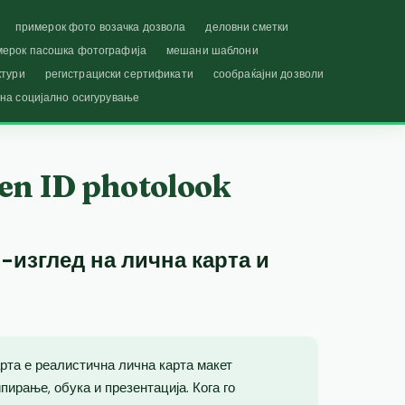
примерок фото возачка дозвола
деловни сметки
мерок пасошка фотографија
мешани шаблони
ктури
регистрациски сертификати
сообраќајни дозволи
 на социјално осигурување
en ID photolook
-изглед на лична карта и
рта е реалистична лична карта макет
ирање, обука и презентација. Кога го