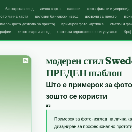
банкарски извод
лична карта
пасоши
сертификати и уверенија
ото лична карта
деловни банкарски извод
дозволи за престој
при
имерок фото дозвола за престој
примерок фото картичка
сметки и фа
графии
хипотекарни извод
картички здравствено осигурување
број
модерен стил Swed
ПРЕДЕН шаблон
Што е примерок за фото
зошто се користи
🪪
Примерок за фото-изглед на лична ка
дизајниран за професионално прототип