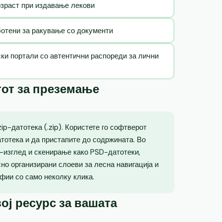
озраст при издавање лекови
ботени за ракување со документи
ски портали со автентични распореди за лични
тот за преземање
p-датотека (.zip). Користете го софтверот
атотека и да пристапите до содржината. Во
о-изглед и скенирање како PSD-датотеки,
но организирани слоеви за лесна навигација и
фии со само неколку клика.
ој ресурс за вашата