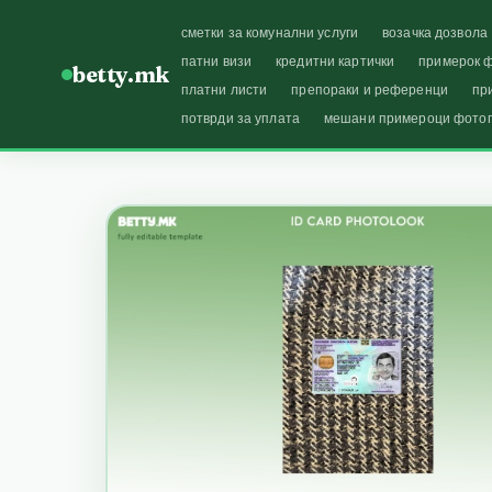
сметки за комунални услуги
возачка дозвола
патни визи
кредитни картички
примерок ф
betty.mk
платни листи
препораки и референци
пр
потврди за уплата
мешани примероци фото