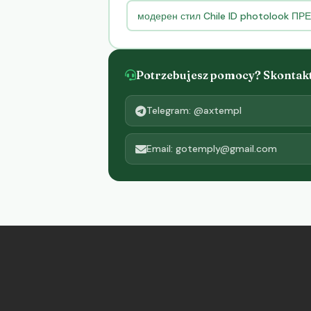
модерен стил Chile ID photolook П
Potrzebujesz pomocy? Skontaktu
Telegram: @axtempl
Email: gotemply@gmail.com