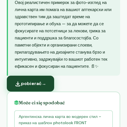
Овој реалистичен примерок за фото-изглед на
лична карта им помага на вашиот аптекарски или
здравствен тим да заштедат време на
прототипирање и обука — за да можете да се
фокусирате на потсетници за лекови, грижа за
пациенти и поддршка за благосостојба. Со
паметни објекти и организирани слоеви,
прилагодувањето на дизајните станува брзо и
интуитивно, задржувајќи го вашиот работен тек
ефикасен и фокусиран на пациентите. 📄✨
pobierać
→
Może ci się spodobać
Аргентинска лична карта во модерен стил –
приказ на шаблон photolook FRONT