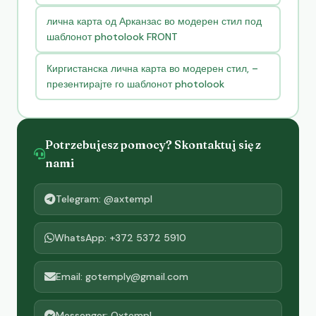
лична карта од Арканзас во модерен стил под
шаблонот photolook FRONT
Киргистанска лична карта во модерен стил, –
презентирајте го шаблонот photolook
Potrzebujesz pomocy? Skontaktuj się z
nami
Telegram: @axtempl
WhatsApp: +372 5372 5910
Email: gotemply@gmail.com
Messenger: Oxtempl