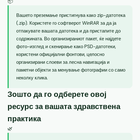
📦
Вашето преземање пристигнува како zip-датотека
(.zip). Користете го софтверот WinRAR за да ја
отпакувате вашата датотека и да пристапите до
содржината. Во организираниот пакет, ќе најдете
фото-изглед и скенирање како PSD-датотеки,
користени официјални фонтови, целосно
организирани слоеви за лесна навигација и
паметни објекти за менување фотографии со само
неколку клика.
Зошто да го одберете овој
ресурс за вашата здравствена
практика
🌿