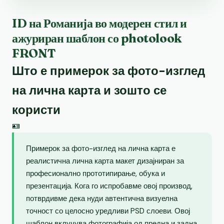
ID на Романија во модерен стил и
ажуриран шаблон со photolook
FRONT
Што е примерок за фото-изглед
на лична карта и зошто се
користи
🪪
Примерок за фото-изглед на лична карта е
реалистична лична карта макет дизајниран за
професионално прототипирање, обука и
презентација. Кога го испробавме овој производ,
потврдивме дека нуди автентична визуелна
точност со целосно уредливи PSD слоеви. Овој
шаблон вклучува фотографија од предна и задна