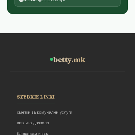
betty.mk
SZYBKIE LINKI
сметки за комунални услуги
возачка дозвола
банкарски извод