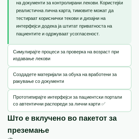
на документи за контролирани лекови. Користејќи
реалистична лична карта, тимовите можат да
тестираат кориснички текови и дизајни на
интерфејси додека ја штитат приватноста на
пациентите и одржуваат усогласеност.
Симулирајте процеси за проверка на возраст при
издавање лекови
Создадете материјали за обука на вработени за
ракување со документи
Прототипирајте интерфејси за пациентски портали
со автентични распореди за лични карти ✅
Што е вклучено во пакетот за
преземање