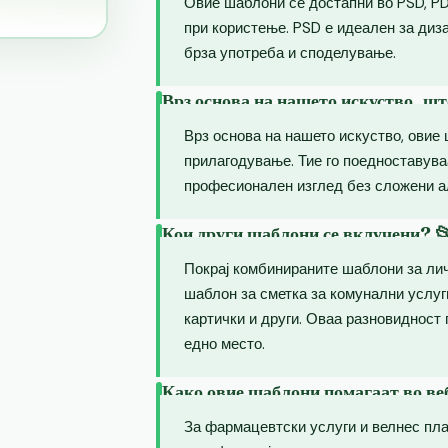
Овие шаблони се достапни во PSD, P
при користење. PSD е идеален за диз
брза употреба и споделување.
Врз основа на нашето искуство, шт
Врз основа на нашето искуство, овие 
прилагодување. Тие го поедноставув
професионален изглед без сложени а
Кои други шаблони се вклучени? 
Покрај комбинираните шаблони за лич
шаблон за сметка за комунални услуг
картички и други. Оваа разновидност
едно место.
Како овие шаблони помагаат во веб
За фармацевтски услуги и велнес пл