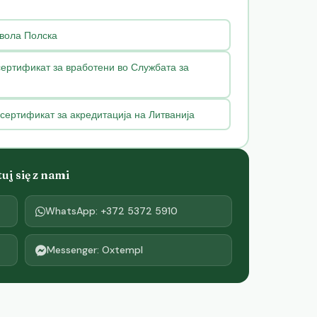
вола Полска
сертификат за вработени во Службата за
сертификат за акредитација на Литванија
j się z nami
WhatsApp: +372 5372 5910
Messenger: Oxtempl