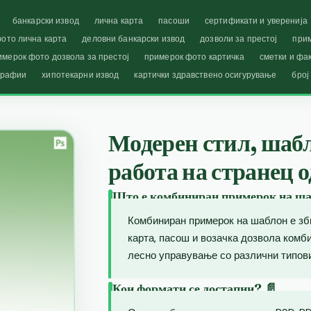
банкарски извод
лична карта
пасоши
сертификати и уверенија
ото лична карта
деловни банкарски извод
дозволи за престој
при
имерок фото дозвола за престој
примерок фото картичка
сметки и фа
графии
хипотекарни извод
картички здравствено осигурување
број
Модерен стил, шабл
работа на странец 
Што е комбиниран примерок на ша
Комбиниран примерок на шаблон е зб
карта, пасош и возачка дозвола комб
лесно управување со различни типови
Кои формати се достапни? 📄