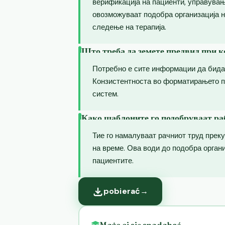
верификација на пациенти, управувањ
овозможуваат подобра организација н
следење на терапија.
Што треба да земете предвид при 
Потребно е сите информации да бидат
Конзистентноста во форматирањето п
систем.
Како шаблоните го подобруваат ра
Тие го намалуваат рачниот труд прек
на време. Ова води до подобра орган
пациентите.
pobierać
→