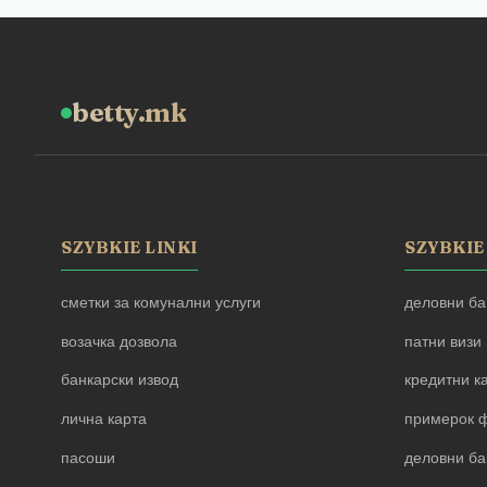
betty.mk
SZYBKIE LINKI
SZYBKIE
сметки за комунални услуги
деловни ба
возачка дозвола
патни визи
банкарски извод
кредитни к
лична карта
примерок ф
пасоши
деловни ба