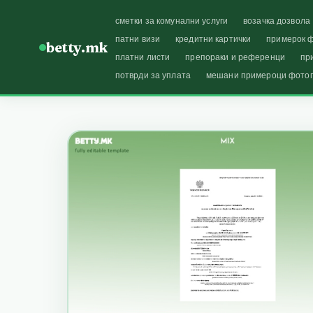
сметки за комунални услуги
возачка дозвола
патни визи
кредитни картички
примерок ф
betty.mk
платни листи
препораки и референци
пр
потврди за уплата
мешани примероци фото