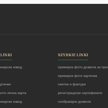
 LINKI
SZYBKIE LINKI
нкарски извод
примерок фото дозвола за прес
примерок фото картичка
артички
сметки и фактури
ото лична карта
регистрациски сертификати
нкарски извод
сообраќајни дозволи