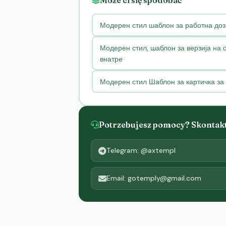
Może ci się spodobać
Модерен стил шаблон за работна доз
Модерен стил, шаблон за верзија на 
внатре
Модерен стил Шаблон за картичка за 
Potrzebujesz pomocy? Skontaktu
Telegram: @axtempl
Email: gotemply@gmail.com