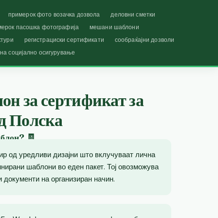
примерок фото возачка дозвола
деловни сметки
мерок пасошка фотографија
мешани шаблони
ктури
регистрациски сертификати
сообраќајни дозволи
 на социјално осигурување
он за сертификат за
од Полска
блон? 🧾
ир од уредливи дизајни што вклучуваат лична
инирани шаблони во еден пакет. Тој овозможува
 документи на организиран начин.