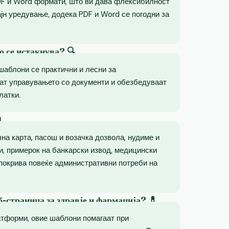
DF и Word формати, што ви дава флексибилност
ајн уредување, додека PDF и Word се погодни за
о се истакнува? 🔍
шаблони се практични и лесни за
аат управувањето со документи и обезбедуваат
латки.

на карта, пасош и возачка дозвола, нудиме и
и, примерок на банкарски извод, медицински
 покрива повеќе административни потреби на
-страница за здравје и фармација? 💊
атформи, овие шаблони помагаат при