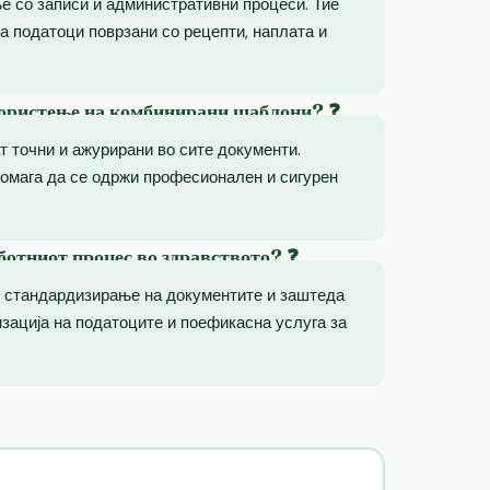
е со записи и административни процеси. Тие
а податоци поврзани со рецепти, наплата и
користење на комбинирани шаблони? ❓
 точни и ажурирани во сите документи.
омага да се одржи професионален и сигурен
ботниот процес во здравството? ❓
у стандардизирање на документите и заштеда
изација на податоците и поефикасна услуга за