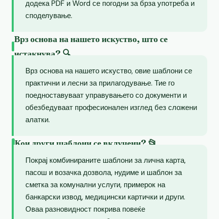
додека PDF и Word се погодни за брза употреба и
споделување.
Врз основа на нашето искуство, што се
истакнува? 🔍
Врз основа на нашето искуство, овие шаблони се
практични и лесни за прилагодување. Тие го
поедноставуваат управувањето со документи и
обезбедуваат професионален изглед без сложени
алатки.
Кои други шаблони се вклучени? 📂
Покрај комбинираните шаблони за лична карта,
пасош и возачка дозвола, нудиме и шаблон за
сметка за комунални услуги, примерок на
банкарски извод, медицински картички и други.
Оваа разновидност покрива повеќе