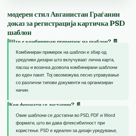
модерен стил Авганистан Граѓанин
доказ за регистрација картичка PSD
шаблон
Што е комбиниран примерок на шаблон? 🧾
Комбиниран примерок на шаблон е збир од
уредливи дизајни што вклучуваат лична карта,
пасош и возачка дозвола комбинирани шаблони
во еден пакет. Тој овозможува лесно управување
со различни типови документи на организиран
начин.
Кои формати се достапни? 📄
Овие шаблони се достапни во PSD, PDF и Word
формати, што ви дава флексибилност при
користење. PSD е идеален за дизајн уредување,