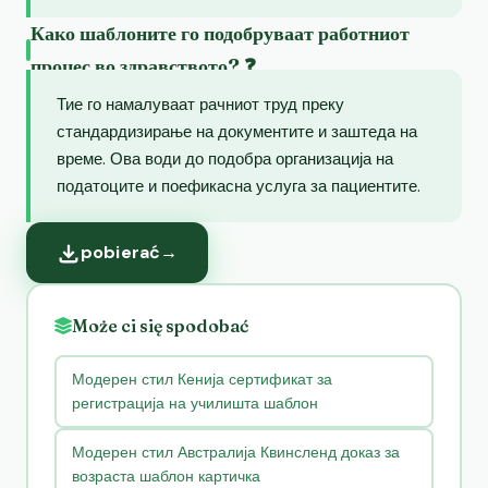
Како шаблоните го подобруваат работниот
процес во здравството? ❓
Тие го намалуваат рачниот труд преку
стандардизирање на документите и заштеда на
време. Ова води до подобра организација на
податоците и поефикасна услуга за пациентите.
pobierać
→
Może ci się spodobać
Модерен стил Кенија сертификат за
регистрација на училишта шаблон
Модерен стил Австралија Квинсленд доказ за
возраста шаблон картичка