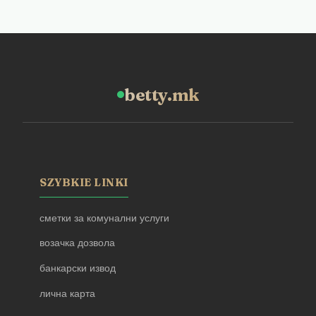
betty.mk
SZYBKIE LINKI
сметки за комунални услуги
возачка дозвола
банкарски извод
лична карта