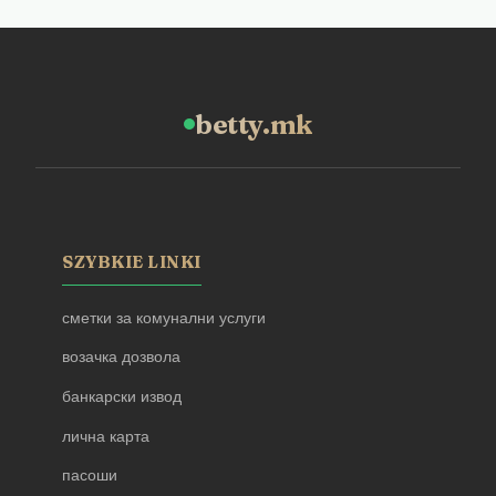
betty.mk
SZYBKIE LINKI
сметки за комунални услуги
возачка дозвола
банкарски извод
лична карта
пасоши