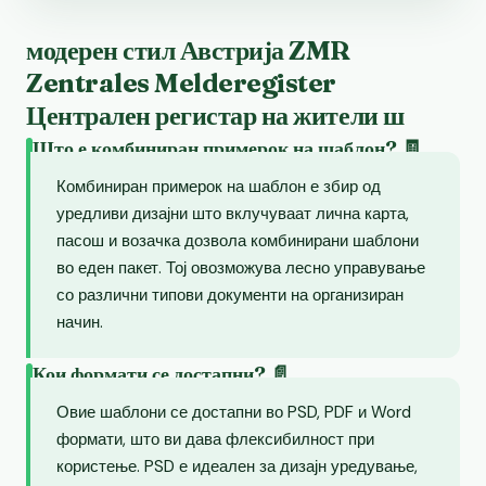
модерен стил Австрија ZMR
Zentrales Melderegister
Централен регистар на жители ш
Што е комбиниран примерок на шаблон? 🧾
Комбиниран примерок на шаблон е збир од
уредливи дизајни што вклучуваат лична карта,
пасош и возачка дозвола комбинирани шаблони
во еден пакет. Тој овозможува лесно управување
со различни типови документи на организиран
начин.
Кои формати се достапни? 📄
Овие шаблони се достапни во PSD, PDF и Word
формати, што ви дава флексибилност при
користење. PSD е идеален за дизајн уредување,