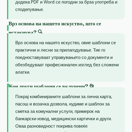
додека PDF и Word се погодни за брза употреба и
споделување.
Врз основа на нашето искуство, што се
истакнува? 🔍
Врз основа на нашето искуство, овие шаблони се
практични и лесни за прилагодување. Тие го
поедноставуваат управувањето со документи и
обезбедуваат професионален изглед без сложени
алатки.
Кои други шаблони се вклучени? 📂
Покрај комбинираните шаблони за лична карта,
пасош и возачка дозвола, нудиме и шаблон за
сметка за комунални услуги, примерок на
банкарски извод, медицински картички и други.
Оваа разновидност покрива повеќе