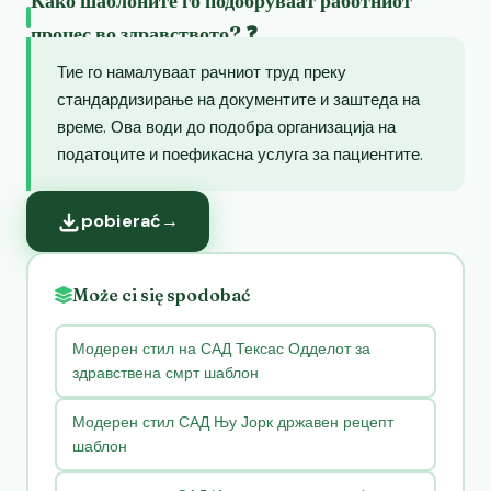
Како шаблоните го подобруваат работниот
процес во здравството? ❓
Тие го намалуваат рачниот труд преку
стандардизирање на документите и заштеда на
време. Ова води до подобра организација на
податоците и поефикасна услуга за пациентите.
pobierać
→
Może ci się spodobać
Модерен стил на САД Тексас Одделот за
здравствена смрт шаблон
Модерен стил САД Њу Јорк државен рецепт
шаблон