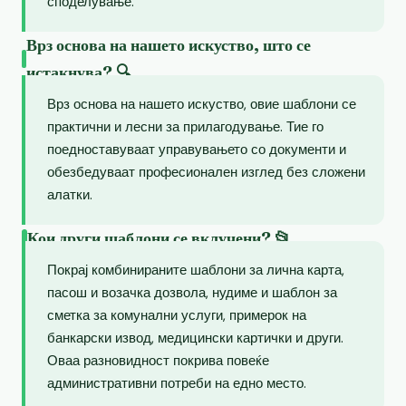
споделување.
Врз основа на нашето искуство, што се
истакнува? 🔍
Врз основа на нашето искуство, овие шаблони се
практични и лесни за прилагодување. Тие го
поедноставуваат управувањето со документи и
обезбедуваат професионален изглед без сложени
алатки.
Кои други шаблони се вклучени? 📂
Покрај комбинираните шаблони за лична карта,
пасош и возачка дозвола, нудиме и шаблон за
сметка за комунални услуги, примерок на
банкарски извод, медицински картички и други.
Оваа разновидност покрива повеќе
административни потреби на едно место.