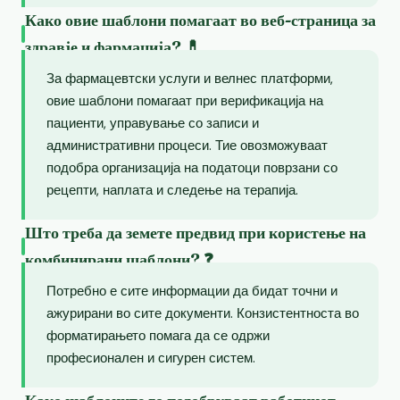
Како овие шаблони помагаат во веб-страница за
здравје и фармација? 💊
За фармацевтски услуги и велнес платформи,
овие шаблони помагаат при верификација на
пациенти, управување со записи и
административни процеси. Тие овозможуваат
подобра организација на податоци поврзани со
рецепти, наплата и следење на терапија.
Што треба да земете предвид при користење на
комбинирани шаблони? ❓
Потребно е сите информации да бидат точни и
ажурирани во сите документи. Конзистентноста во
форматирањето помага да се одржи
професионален и сигурен систем.