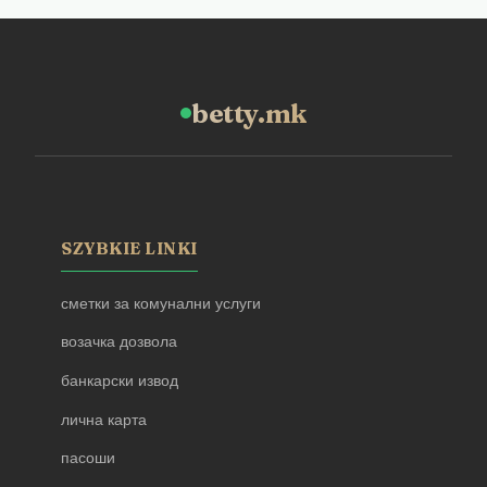
betty.mk
SZYBKIE LINKI
сметки за комунални услуги
возачка дозвола
банкарски извод
лична карта
пасоши