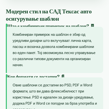
Модерен стил на САД Тексас авто
осигурување шаблон
Што е комбиниран примерок на шаблон? 🧾
Комбиниран примерок на шаблон е збир од
уредливи дизајни што вклучуваат лична карта,
пасош и возачка дозвола комбинирани шаблони
во еден пакет. Тој овозможува лесно управување
со различни типови документи на организиран
начин.
Кои формати се достапни? 📄
Овие шаблони се достапни во PSD, PDF и Word
формати, што ви дава флексибилност при
користење. PSD е идеален за дизајн уредување,
додека PDF и Word се погодни за брза употреба и