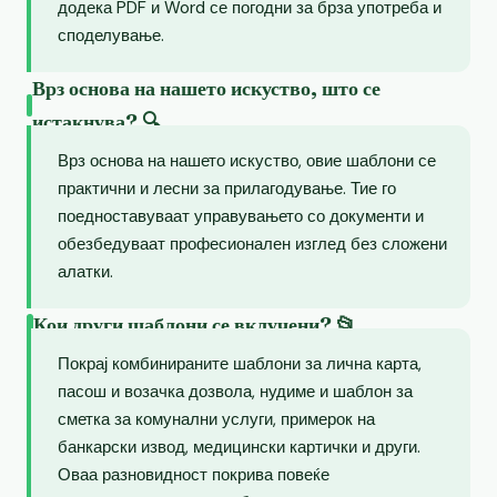
додека PDF и Word се погодни за брза употреба и
споделување.
Врз основа на нашето искуство, што се
истакнува? 🔍
Врз основа на нашето искуство, овие шаблони се
практични и лесни за прилагодување. Тие го
поедноставуваат управувањето со документи и
обезбедуваат професионален изглед без сложени
алатки.
Кои други шаблони се вклучени? 📂
Покрај комбинираните шаблони за лична карта,
пасош и возачка дозвола, нудиме и шаблон за
сметка за комунални услуги, примерок на
банкарски извод, медицински картички и други.
Оваа разновидност покрива повеќе