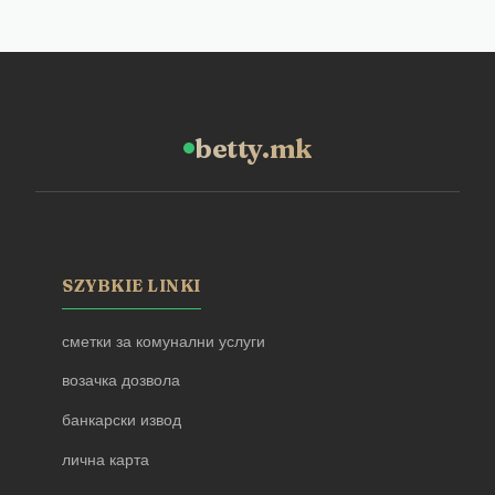
betty.mk
SZYBKIE LINKI
сметки за комунални услуги
возачка дозвола
банкарски извод
лична карта