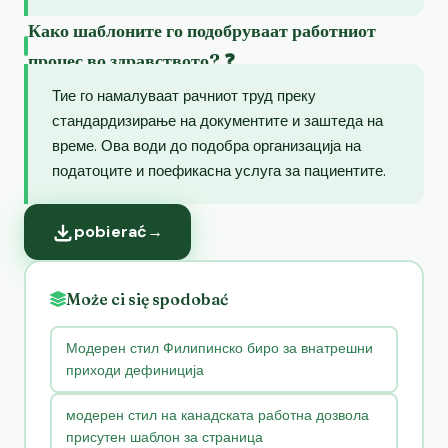
Како шаблоните го подобруваат работниот
процес во здравството? ❓
Тие го намалуваат рачниот труд преку
стандардизирање на документите и заштеда на
време. Ова води до подобра организација на
податоците и поефикасна услуга за пациентите.
pobierać
→
Może ci się spodobać
Модерен стил Филипинско биро за внатрешни
приходи дефиниција
модерен стил на канадската работна дозвола
присутен шаблон за страница