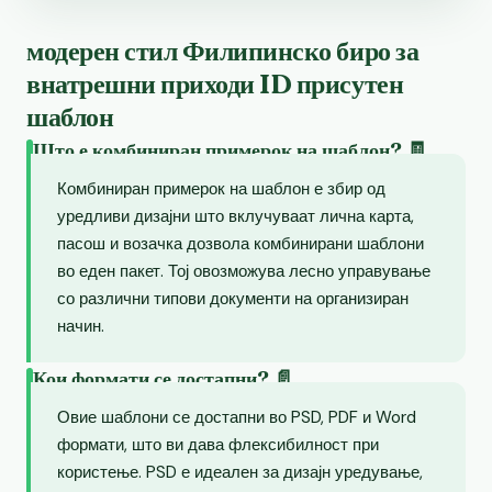
модерен стил Филипинско биро за
внатрешни приходи ID присутен
шаблон
Што е комбиниран примерок на шаблон? 🧾
Комбиниран примерок на шаблон е збир од
уредливи дизајни што вклучуваат лична карта,
пасош и возачка дозвола комбинирани шаблони
во еден пакет. Тој овозможува лесно управување
со различни типови документи на организиран
начин.
Кои формати се достапни? 📄
Овие шаблони се достапни во PSD, PDF и Word
формати, што ви дава флексибилност при
користење. PSD е идеален за дизајн уредување,