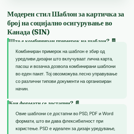
Модерен стил Шаблон за картичка за
број на социјално осигурување во
Канада (SIN)
Што е комбиниран примерок на шаблон? 🧾
Комбиниран примерок на шаблон е збир од
уредливи дизајни што вклучуваат лична карта,
пасош и возачка дозвола комбинирани шаблони
во еден пакет. Тој овозможува лесно управување
со различни типови документи на организиран
начин.
Кои формати се достапни? 📄
Овие шаблони се достапни во PSD, PDF и Word
формати, што ви дава флексибилност при
користење. PSD е идеален за дизајн уредување,