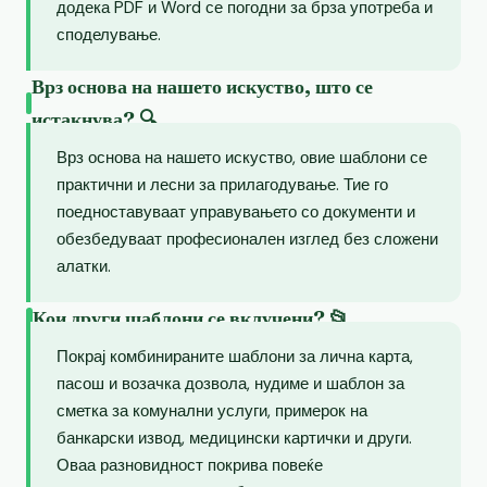
додека PDF и Word се погодни за брза употреба и
споделување.
Врз основа на нашето искуство, што се
истакнува? 🔍
Врз основа на нашето искуство, овие шаблони се
практични и лесни за прилагодување. Тие го
поедноставуваат управувањето со документи и
обезбедуваат професионален изглед без сложени
алатки.
Кои други шаблони се вклучени? 📂
Покрај комбинираните шаблони за лична карта,
пасош и возачка дозвола, нудиме и шаблон за
сметка за комунални услуги, примерок на
банкарски извод, медицински картички и други.
Оваа разновидност покрива повеќе