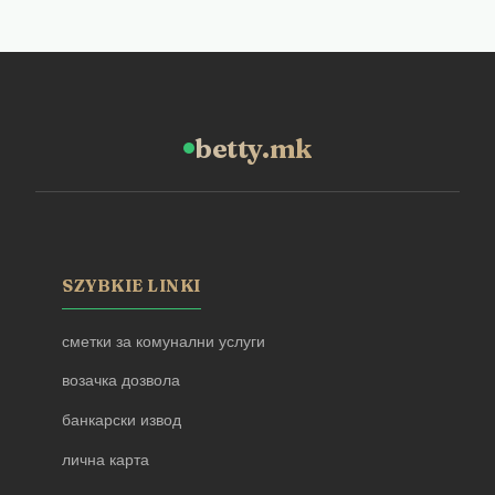
betty.mk
SZYBKIE LINKI
сметки за комунални услуги
возачка дозвола
банкарски извод
лична карта