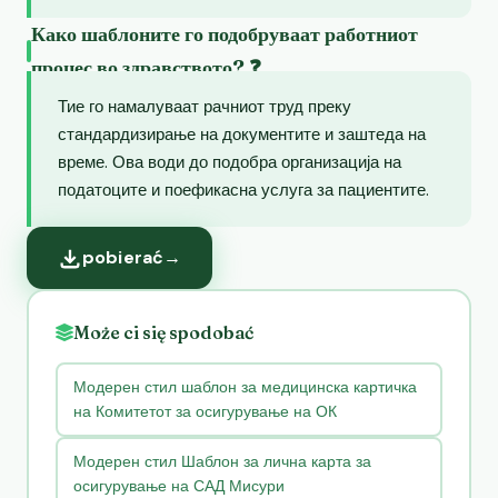
Како шаблоните го подобруваат работниот
процес во здравството? ❓
Тие го намалуваат рачниот труд преку
стандардизирање на документите и заштеда на
време. Ова води до подобра организација на
податоците и поефикасна услуга за пациентите.
pobierać
→
Może ci się spodobać
Модерен стил шаблон за медицинска картичка
на Комитетот за осигурување на ОК
Модерен стил Шаблон за лична карта за
осигурување на САД Мисури