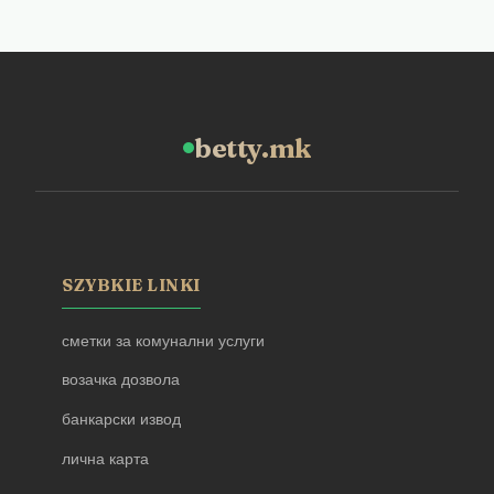
betty.mk
SZYBKIE LINKI
сметки за комунални услуги
возачка дозвола
банкарски извод
лична карта