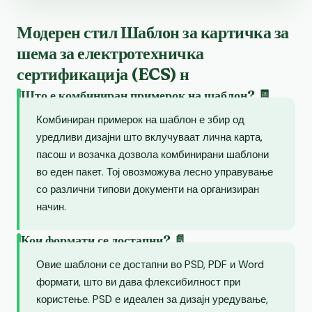
Модерен стил Шаблон за картичка за
шема за електротехничка
сертификација (ECS) н
Што е комбиниран примерок на шаблон? 🧾
Комбиниран примерок на шаблон е збир од
уредливи дизајни што вклучуваат лична карта,
пасош и возачка дозвола комбинирани шаблони
во еден пакет. Тој овозможува лесно управување
со различни типови документи на организиран
начин.
Кои формати се достапни? 📄
Овие шаблони се достапни во PSD, PDF и Word
формати, што ви дава флексибилност при
користење. PSD е идеален за дизајн уредување,