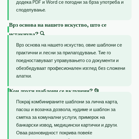
додека PDF и Word се погодни за брза употреба и
споделување.
Врз основа на нашето искуство, што се
истакнува? 🔍
Врз основа на нашето искуство, овие шаблони се
практични и лесни за прилагодување. Тие го
поедноставуваат управувањето со документи и
обезбедуваат професионален изглед без сложени
алатки.
Кои други шаблони се вклучени? 📂
Покрај комбинираните шаблони за лична карта,
пасош и возачка дозвола, нудиме и шаблон за
сметка за комунални услуги, примерок на
банкарски извод, медицински картички и други.
Оваа разновидност покрива повеќе