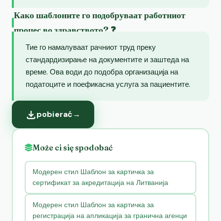
Како шаблоните го подобруваат работниот
процес во здравството? ❓
Тие го намалуваат рачниот труд преку
стандардизирање на документите и заштеда на
време. Ова води до подобра организација на
податоците и поефикасна услуга за пациентите.
pobierać
→
Może ci się spodobać
Модерен стил Шаблон за картичка за
сертификат за акредитација на Литванија
Модерен стил Шаблон за картичка за
регистрација на апликација за гранична агенци