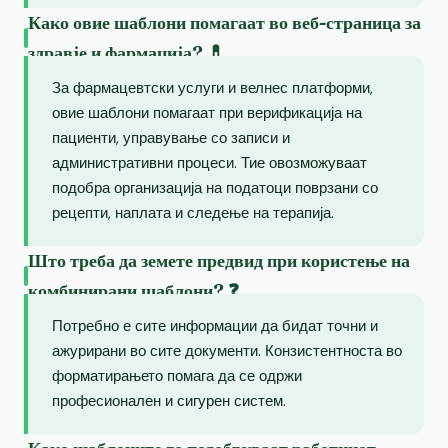
Како овие шаблони помагаат во веб-страница за
здравје и фармација? 💊
За фармацевтски услуги и велнес платформи,
овие шаблони помагаат при верификација на
пациенти, управување со записи и
административни процеси. Тие овозможуваат
подобра организација на податоци поврзани со
рецепти, наплата и следење на терапија.
Што треба да земете предвид при користење на
комбинирани шаблони? ❓
Потребно е сите информации да бидат точни и
ажурирани во сите документи. Конзистентноста во
форматирањето помага да се одржи
професионален и сигурен систем.