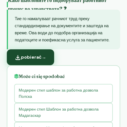
Како шаблоните го подобруваат работниот
процес во здравството? ❓
Тие го намалуваат рачниот труд преку
стандардизирање на документите и заштеда на
време. Ова води до подобра организација на
податоците и поефикасна услуга за пациентите.
pobierać
→
Może ci się spodobać
Модерен стил шаблон за работна дозвола
Полска
Модерен стил Шаблон за работна дозвола
Мадагаскар