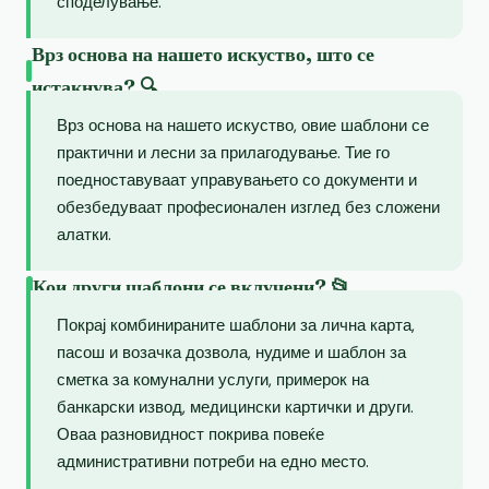
споделување.
Врз основа на нашето искуство, што се
истакнува? 🔍
Врз основа на нашето искуство, овие шаблони се
практични и лесни за прилагодување. Тие го
поедноставуваат управувањето со документи и
обезбедуваат професионален изглед без сложени
алатки.
Кои други шаблони се вклучени? 📂
Покрај комбинираните шаблони за лична карта,
пасош и возачка дозвола, нудиме и шаблон за
сметка за комунални услуги, примерок на
банкарски извод, медицински картички и други.
Оваа разновидност покрива повеќе
административни потреби на едно место.