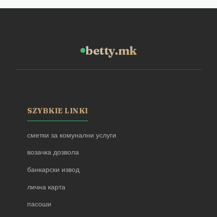
betty.mk
SZYBKIE LINKI
сметки за комунални услуги
возачка дозвола
банкарски извод
лична карта
пасоши