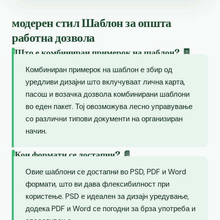
модерен стил Шаблон за општа
работна дозвола
Што е комбиниран примерок на шаблон? 🧾
Комбиниран примерок на шаблон е збир од
уредливи дизајни што вклучуваат лична карта,
пасош и возачка дозвола комбинирани шаблони
во еден пакет. Тој овозможува лесно управување
со различни типови документи на организиран
начин.
Кои формати се достапни? 📄
Овие шаблони се достапни во PSD, PDF и Word
формати, што ви дава флексибилност при
користење. PSD е идеален за дизајн уредување,
додека PDF и Word се погодни за брза употреба и