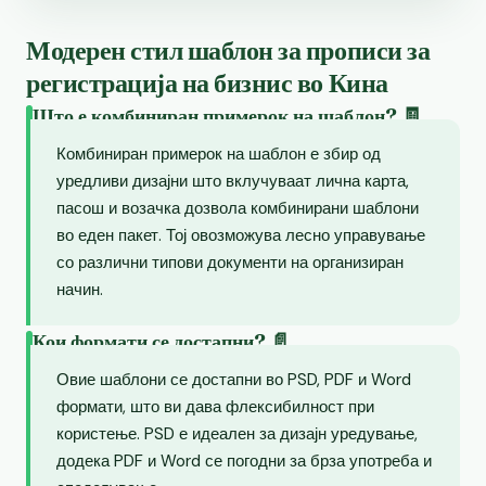
Модерен стил шаблон за прописи за
регистрација на бизнис во Кина
Што е комбиниран примерок на шаблон? 🧾
Комбиниран примерок на шаблон е збир од
уредливи дизајни што вклучуваат лична карта,
пасош и возачка дозвола комбинирани шаблони
во еден пакет. Тој овозможува лесно управување
со различни типови документи на организиран
начин.
Кои формати се достапни? 📄
Овие шаблони се достапни во PSD, PDF и Word
формати, што ви дава флексибилност при
користење. PSD е идеален за дизајн уредување,
додека PDF и Word се погодни за брза употреба и