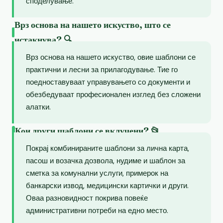
споделување.
Врз основа на нашето искуство, што се
истакнува? 🔍
Врз основа на нашето искуство, овие шаблони се
практични и лесни за прилагодување. Тие го
поедноставуваат управувањето со документи и
обезбедуваат професионален изглед без сложени
алатки.
Кои други шаблони се вклучени? 📂
Покрај комбинираните шаблони за лична карта,
пасош и возачка дозвола, нудиме и шаблон за
сметка за комунални услуги, примерок на
банкарски извод, медицински картички и други.
Оваа разновидност покрива повеќе
административни потреби на едно место.