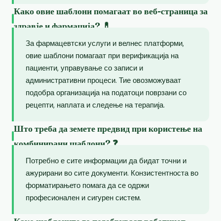
Како овие шаблони помагаат во веб-страница за
здравје и фармација? 💊
За фармацевтски услуги и велнес платформи,
овие шаблони помагаат при верификација на
пациенти, управување со записи и
административни процеси. Тие овозможуваат
подобра организација на податоци поврзани со
рецепти, наплата и следење на терапија.
Што треба да земете предвид при користење на
комбинирани шаблони? ❓
Потребно е сите информации да бидат точни и
ажурирани во сите документи. Конзистентноста во
форматирањето помага да се одржи
професионален и сигурен систем.