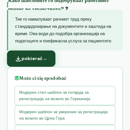
Како шаблоните го подобруваат работниот
процес во здравството? ❓
Тие го намалуваат рачниот труд преку
стандардизирање на документите и заштеда на
време. Ова води до подобра организација на
податоците и поефикасна услуга за пациентите.
pobierać
→
Może ci się spodobać
Модерен стил шаблон за потврда за
регистрација на возило во Германија
Модерен шаблон за уверение за регистрација
на возило во Црна Гора