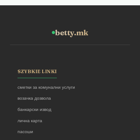
betty.mk
SZYBKIE LINKI
сметки за комунални услуги
возачка дозвола
банкарски извод
лична карта
пасоши