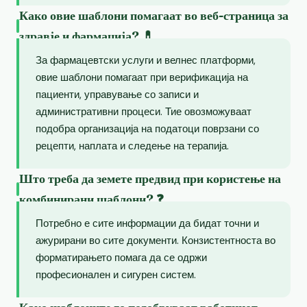
Како овие шаблони помагаат во веб-страница за
здравје и фармација? 💊
За фармацевтски услуги и велнес платформи,
овие шаблони помагаат при верификација на
пациенти, управување со записи и
административни процеси. Тие овозможуваат
подобра организација на податоци поврзани со
рецепти, наплата и следење на терапија.
Што треба да земете предвид при користење на
комбинирани шаблони? ❓
Потребно е сите информации да бидат точни и
ажурирани во сите документи. Конзистентноста во
форматирањето помага да се одржи
професионален и сигурен систем.