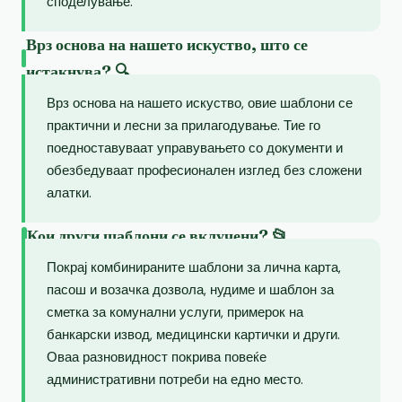
споделување.
Врз основа на нашето искуство, што се
истакнува? 🔍
Врз основа на нашето искуство, овие шаблони се
практични и лесни за прилагодување. Тие го
поедноставуваат управувањето со документи и
обезбедуваат професионален изглед без сложени
алатки.
Кои други шаблони се вклучени? 📂
Покрај комбинираните шаблони за лична карта,
пасош и возачка дозвола, нудиме и шаблон за
сметка за комунални услуги, примерок на
банкарски извод, медицински картички и други.
Оваа разновидност покрива повеќе
административни потреби на едно место.