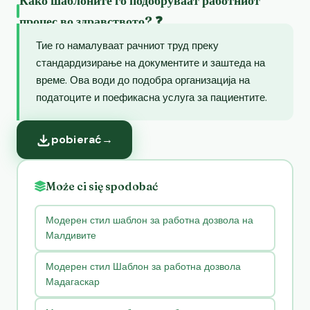
Како шаблоните го подобруваат работниот
процес во здравството? ❓
Тие го намалуваат рачниот труд преку
стандардизирање на документите и заштеда на
време. Ова води до подобра организација на
податоците и поефикасна услуга за пациентите.
pobierać
→
Może ci się spodobać
Модерен стил шаблон за работна дозвола на
Малдивите
Модерен стил Шаблон за работна дозвола
Мадагаскар