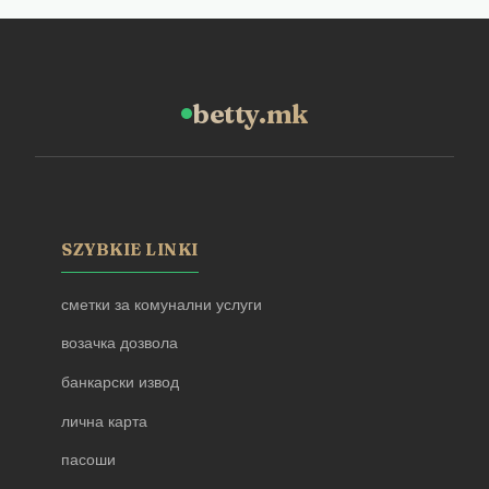
betty.mk
SZYBKIE LINKI
сметки за комунални услуги
возачка дозвола
банкарски извод
лична карта
пасоши