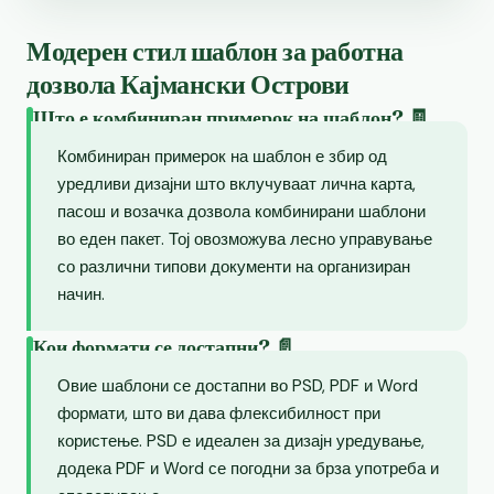
Модерен стил шаблон за работна
дозвола Кајмански Острови
Што е комбиниран примерок на шаблон? 🧾
Комбиниран примерок на шаблон е збир од
уредливи дизајни што вклучуваат лична карта,
пасош и возачка дозвола комбинирани шаблони
во еден пакет. Тој овозможува лесно управување
со различни типови документи на организиран
начин.
Кои формати се достапни? 📄
Овие шаблони се достапни во PSD, PDF и Word
формати, што ви дава флексибилност при
користење. PSD е идеален за дизајн уредување,
додека PDF и Word се погодни за брза употреба и