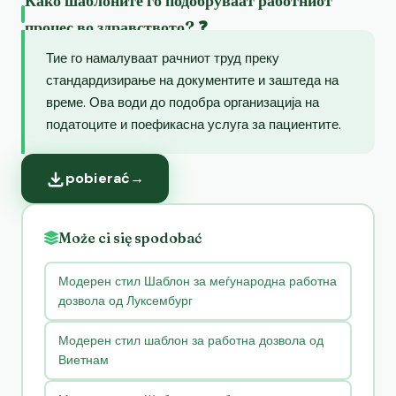
Како шаблоните го подобруваат работниот
процес во здравството? ❓
Тие го намалуваат рачниот труд преку
стандардизирање на документите и заштеда на
време. Ова води до подобра организација на
податоците и поефикасна услуга за пациентите.
pobierać
→
Może ci się spodobać
Модерен стил Шаблон за меѓународна работна
дозвола од Луксембург
Модерен стил шаблон за работна дозвола од
Виетнам