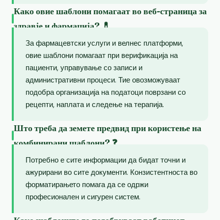
Како овие шаблони помагаат во веб-страница за
здравје и фармација? 💊
За фармацевтски услуги и велнес платформи,
овие шаблони помагаат при верификација на
пациенти, управување со записи и
административни процеси. Тие овозможуваат
подобра организација на податоци поврзани со
рецепти, наплата и следење на терапија.
Што треба да земете предвид при користење на
комбинирани шаблони? ❓
Потребно е сите информации да бидат точни и
ажурирани во сите документи. Конзистентноста во
форматирањето помага да се одржи
професионален и сигурен систем.