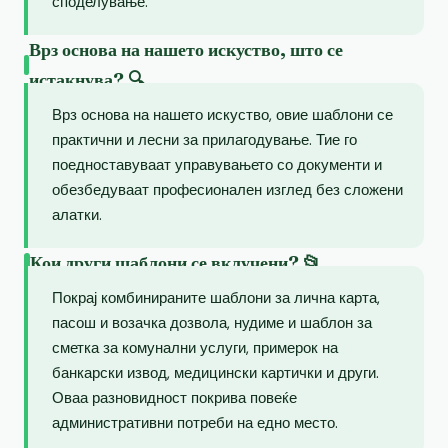
споделување.
Врз основа на нашето искуство, што се
истакнува? 🔍
Врз основа на нашето искуство, овие шаблони се
практични и лесни за прилагодување. Тие го
поедноставуваат управувањето со документи и
обезбедуваат професионален изглед без сложени
алатки.
Кои други шаблони се вклучени? 📂
Покрај комбинираните шаблони за лична карта,
пасош и возачка дозвола, нудиме и шаблон за
сметка за комунални услуги, примерок на
банкарски извод, медицински картички и други.
Оваа разновидност покрива повеќе
административни потреби на едно место.