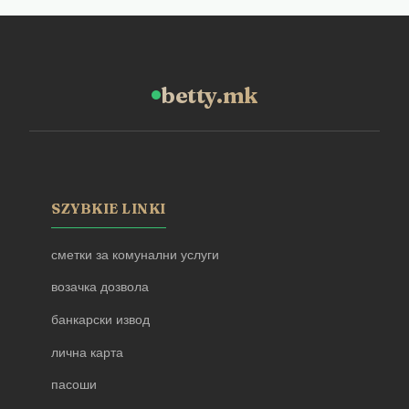
betty.mk
SZYBKIE LINKI
сметки за комунални услуги
возачка дозвола
банкарски извод
лична карта
пасоши