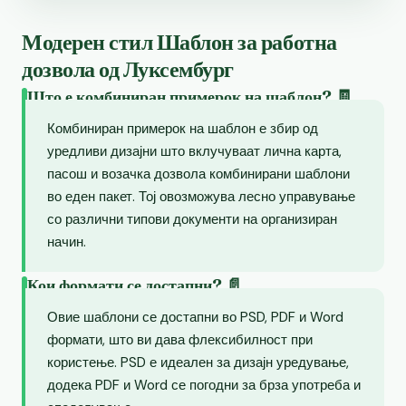
Модерен стил Шаблон за работна
дозвола од Луксембург
Што е комбиниран примерок на шаблон? 🧾
Комбиниран примерок на шаблон е збир од
уредливи дизајни што вклучуваат лична карта,
пасош и возачка дозвола комбинирани шаблони
во еден пакет. Тој овозможува лесно управување
со различни типови документи на организиран
начин.
Кои формати се достапни? 📄
Овие шаблони се достапни во PSD, PDF и Word
формати, што ви дава флексибилност при
користење. PSD е идеален за дизајн уредување,
додека PDF и Word се погодни за брза употреба и