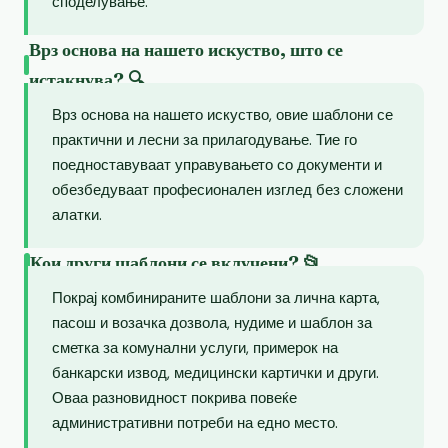
споделување.
Врз основа на нашето искуство, што се
истакнува? 🔍
Врз основа на нашето искуство, овие шаблони се
практични и лесни за прилагодување. Тие го
поедноставуваат управувањето со документи и
обезбедуваат професионален изглед без сложени
алатки.
Кои други шаблони се вклучени? 📂
Покрај комбинираните шаблони за лична карта,
пасош и возачка дозвола, нудиме и шаблон за
сметка за комунални услуги, примерок на
банкарски извод, медицински картички и други.
Оваа разновидност покрива повеќе
административни потреби на едно место.