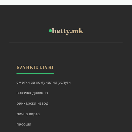
betty.mk
SZYBKIE LINKI
сметки за комунални услуги
возачка дозвола
банкарски извод
лична карта
пасоши