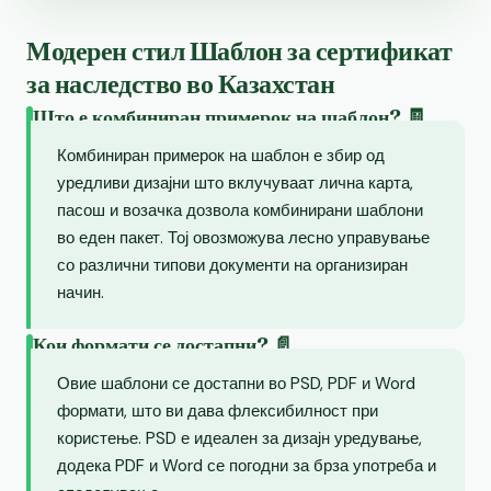
Модерен стил Шаблон за сертификат
за наследство во Казахстан
Што е комбиниран примерок на шаблон? 🧾
Комбиниран примерок на шаблон е збир од
уредливи дизајни што вклучуваат лична карта,
пасош и возачка дозвола комбинирани шаблони
во еден пакет. Тој овозможува лесно управување
со различни типови документи на организиран
начин.
Кои формати се достапни? 📄
Овие шаблони се достапни во PSD, PDF и Word
формати, што ви дава флексибилност при
користење. PSD е идеален за дизајн уредување,
додека PDF и Word се погодни за брза употреба и