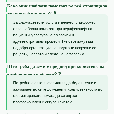
Како овие шаблони помагаат во веб-страница за
здравје и фармација? 💊
За фармацевтски услуги и велнес платформи,
овие шаблони помагаат при верификација на
пациенти, управување со записи и
административни процеси. Тие овозможуваат
подобра организација на податоци поврзани со
рецепти, наплата и следење на терапија.
Што треба да земете предвид при користење на
комбинирани шаблони? ❓
Потребно е сите информации да бидат точни и
ажурирани во сите документи. Конзистентноста во
форматирањето помага да се одржи
професионален и сигурен систем.