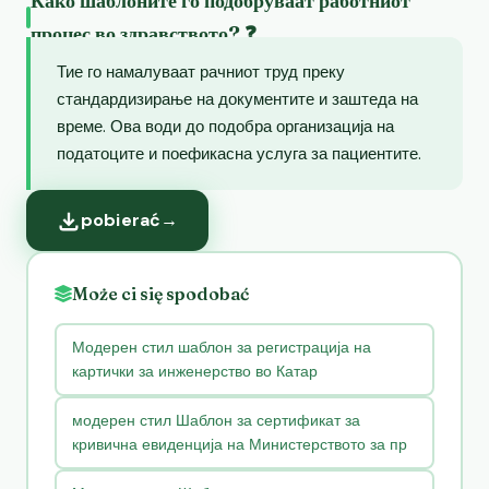
Како шаблоните го подобруваат работниот
процес во здравството? ❓
Тие го намалуваат рачниот труд преку
стандардизирање на документите и заштеда на
време. Ова води до подобра организација на
податоците и поефикасна услуга за пациентите.
pobierać
→
Może ci się spodobać
Модерен стил шаблон за регистрација на
картички за инженерство во Катар
модерен стил Шаблон за сертификат за
кривична евиденција на Министерството за пр