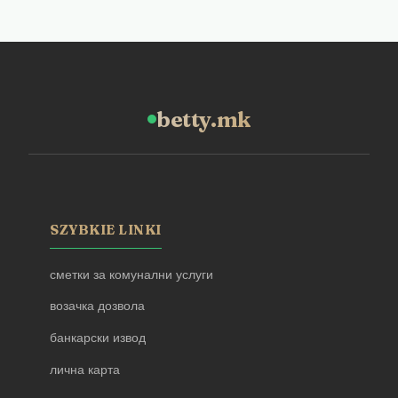
betty.mk
SZYBKIE LINKI
сметки за комунални услуги
возачка дозвола
банкарски извод
лична карта