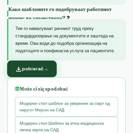
Како шаблоните го подобруваат работниот
процес во здравството? ❓
Тие го намалуваат рачниот труд преку
стандардизирање на документите и заштеда на
време. Ова води до подобра организација на
податоците и поефикасна услуга за пациентите.
pobierać
→
Może ci się spodobać
Модерен стил шаблон за уверение за смрт од
округот Мејсон на САД
Модерен стил Шаблон за итна медицинска
лична карта на САД