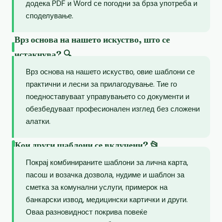
додека PDF и Word се погодни за брза употреба и
споделување.
Врз основа на нашето искуство, што се
истакнува? 🔍
Врз основа на нашето искуство, овие шаблони се
практични и лесни за прилагодување. Тие го
поедноставуваат управувањето со документи и
обезбедуваат професионален изглед без сложени
алатки.
Кои други шаблони се вклучени? 📂
Покрај комбинираните шаблони за лична карта,
пасош и возачка дозвола, нудиме и шаблон за
сметка за комунални услуги, примерок на
банкарски извод, медицински картички и други.
Оваа разновидност покрива повеќе