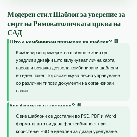
Модерен стил Шаблон за уверение за
смрт на Римокатоличката црква на
САД
Што е комбиниран примерок на шаблон? 🧾
Комбиниран примерок на шаблон е збир од
уредливи дизајни што вклучуваат лична карта,
пасош и возачка дозвола комбинирани шаблони
во еден пакет. Тој овозможува лесно управување
со различни типови документи на организиран
начин.
Кои формати се достапни? 📄
Овие шаблони се достапни во PSD, PDF и Word
формати, што ви дава флексибилност при
користење. PSD е идеален за дизајн уредување,