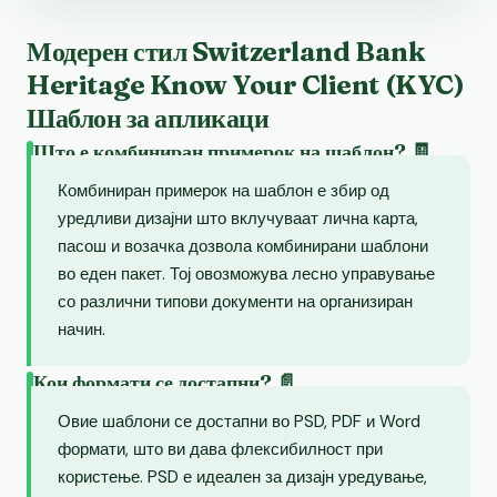
Модерен стил Switzerland Bank
Heritage Know Your Client (KYC)
Шаблон за апликаци
Што е комбиниран примерок на шаблон? 🧾
Комбиниран примерок на шаблон е збир од
уредливи дизајни што вклучуваат лична карта,
пасош и возачка дозвола комбинирани шаблони
во еден пакет. Тој овозможува лесно управување
со различни типови документи на организиран
начин.
Кои формати се достапни? 📄
Овие шаблони се достапни во PSD, PDF и Word
формати, што ви дава флексибилност при
користење. PSD е идеален за дизајн уредување,