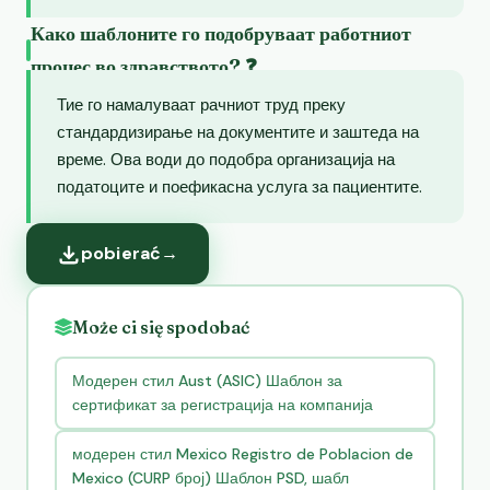
Како шаблоните го подобруваат работниот
процес во здравството? ❓
Тие го намалуваат рачниот труд преку
стандардизирање на документите и заштеда на
време. Ова води до подобра организација на
податоците и поефикасна услуга за пациентите.
pobierać
→
Może ci się spodobać
Модерен стил Aust (ASIC) Шаблон за
сертификат за регистрација на компанија
модерен стил Mexico Registro de Poblacion de
Mexico (CURP број) Шаблон PSD, шабл