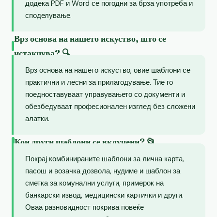
додека PDF и Word се погодни за брза употреба и
споделување.
Врз основа на нашето искуство, што се
истакнува? 🔍
Врз основа на нашето искуство, овие шаблони се
практични и лесни за прилагодување. Тие го
поедноставуваат управувањето со документи и
обезбедуваат професионален изглед без сложени
алатки.
Кои други шаблони се вклучени? 📂
Покрај комбинираните шаблони за лична карта,
пасош и возачка дозвола, нудиме и шаблон за
сметка за комунални услуги, примерок на
банкарски извод, медицински картички и други.
Оваа разновидност покрива повеќе