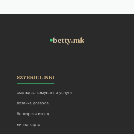
betty.mk
SZYBKIE LINKI
сметки за комунални услуги
возачка дозвола
банкарски извод
лична карта