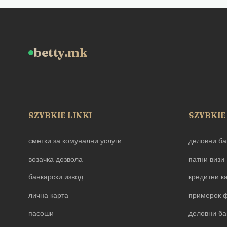
betty.mk
SZYBKIE LINKI
SZYBKIE
сметки за комунални услуги
деловни ба
возачка дозвола
патни визи
банкарски извод
кредитни к
лична карта
примерок ф
пасоши
деловни ба