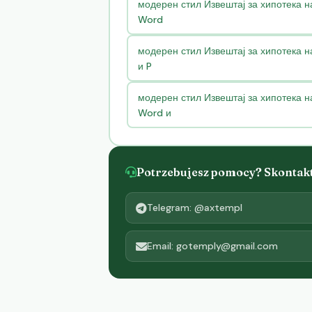
модерен стил Извештај за хипотека 
Word
модерен стил Извештај за хипотека 
и P
модерен стил Извештај за хипотека н
Word и
Potrzebujesz pomocy? Skontaktu
Telegram: @axtempl
Email: gotemply@gmail.com