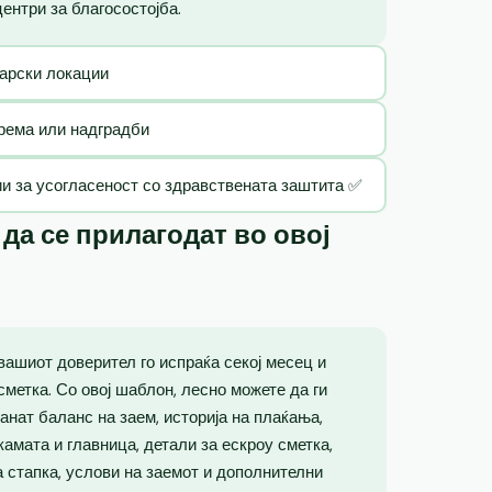
ентри за благосостојба.
карски локации
рема или надградби
и за усогласеност со здравствената заштита ✅
а се прилагодат во овој
вашиот доверител го испраќа секој месец и
метка. Со овој шаблон, лесно можете да ги
анат баланс на заем, историја на плаќања,
амата и главница, детали за ескроу сметка,
а стапка, услови на заемот и дополнителни