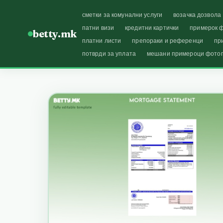
сметки за комунални услуги
возачка дозвола
патни визи
кредитни картички
примерок ф
betty.mk
платни листи
препораки и референци
пр
потврди за уплата
мешани примероци фото