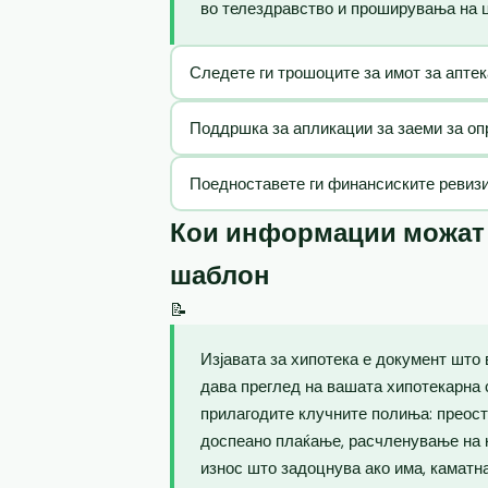
во телездравство и проширувања на ц
Следете ги трошоците за имот за апте
Поддршка за апликации за заеми за оп
Поедноставете ги финансиските ревизи
Кои информации можат д
шаблон
📝
Изјавата за хипотека е документ што 
дава преглед на вашата хипотекарна с
прилагодите клучните полиња: преост
доспеано плаќање, расчленување на к
износ што задоцнува ако има, каматн