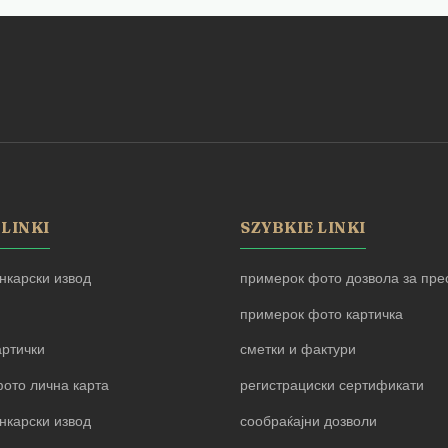
 LINKI
SZYBKIE LINKI
нкарски извод
примерок фото дозвола за прес
примерок фото картичка
артички
сметки и фактури
ото лична карта
регистрациски сертификати
нкарски извод
сообраќајни дозволи