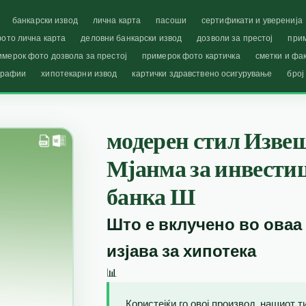
банкарски извод
лична карта
пасоши
сертификати и уверенија
ото лична карта
деловни банкарски извод
дозволи за престој
при
имерок фото дозвола за престој
примерок фото картичка
сметки и фа
графии
хипотекарни извод
картички здравствено осигурување
број
модерен стил Извеш
Мјанма за инвести
банка Ш
Што е вклучено во оваа
изјава за хипотека
📊
Користејќи го овој производ, нашиот 