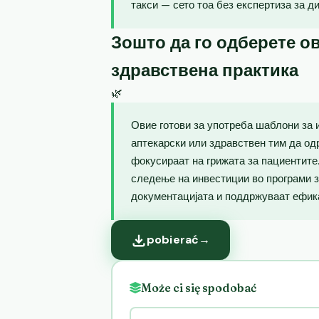
такси — сето тоа без експертиза за ди
Зошто да го одберете ов
здравствена практика
🌿
Овие готови за употреба шаблони за и
аптекарски или здравствен тим да од
фокусираат на грижата за пациентите
следење на инвестиции во програми з
документацијата и поддржуваат ефик
pobierać
→
Może ci się spodobać