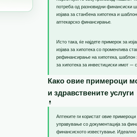
потреба од разновидни финансиски ш
изјава за станбена хипотека и шаблон
аптекарско финансирање.
Исто така, ќе најдете примерок за изј
изјава за хипотека со променлива ста
рефинансирање на хипотека, шаблон за
за хипотека за инвестициски имот — 
Како овие примероци мо
и здравствените услуги
💊
Аптеките ги користат овие примероци 
управување со документација за фин
финансиското известување. Идеално 