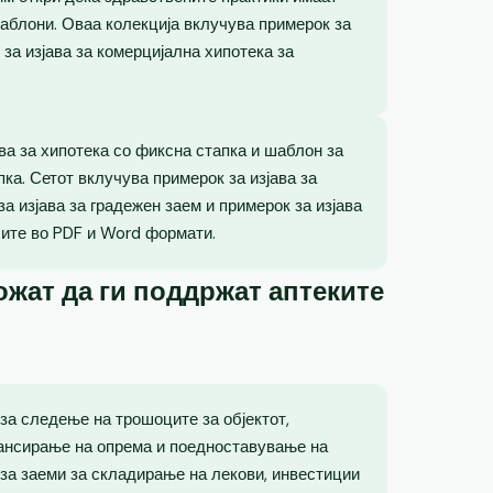
аблони. Оваа колекција вклучува примерок за
 за изјава за комерцијална хипотека за
ава за хипотека со фиксна стапка и шаблон за
пка. Сетот вклучува примерок за изјава за
 изјава за градежен заем и примерок за изјава
сите во PDF и Word формати.
жат да ги поддржат аптеките
за следење на трошоците за објектот,
ансирање на опрема и поедноставување на
за заеми за складирање на лекови, инвестиции