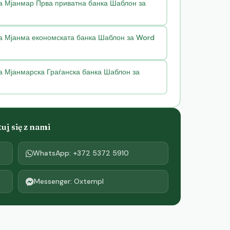
на Мјанмар Прва приватна банка Шаблон за
на Мјанма економската банка Шаблон за Word
а Мјанмарска Граѓанска банка Шаблон за
j się z nami
WhatsApp: +372 5372 5910
Messenger: Oxtempl