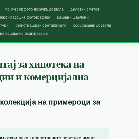
примерок фото возачка дозвола
деловни сметки
мерок пасошка фотографија
мешани шаблони
ктури
регистрациски сертификати
сообраќајни дозволи
 на социјално осигурување
тај за хипотека на
ции и комерцијална
 колекција на примероци за
тим откри дека здравствените практики имаат