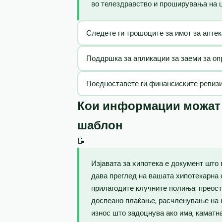
во телездравство и проширувања на ц
Следете ги трошоците за имот за апте
Поддршка за апликации за заеми за оп
Поедноставете ги финансиските ревизи
Кои информации можат д
шаблон
📝
Изјавата за хипотека е документ што 
дава преглед на вашата хипотекарна с
прилагодите клучните полиња: преост
доспеано плаќање, расчленување на к
износ што задоцнува ако има, каматн