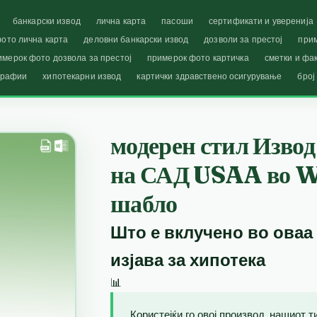
банкарски извод
лична карта
пасоши
сертификати и уверенија
ото лична карта
деловни банкарски извод
дозволи за престој
при
имерок фото дозвола за престој
примерок фото картичка
сметки и фа
графии
хипотекарни извод
картички здравствено осигурување
број
модерен стил Извод
на САД USAA во W
шабло
Што е вклучено во оваа
изјава за хипотека
📊
Користејќи го овој производ, нашиот 