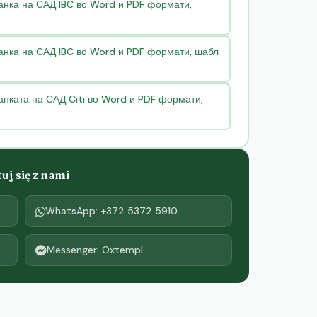
анка на САД IBC во Word и PDF формати,
банка на САД IBC во Word и PDF формати, шабл
анката на САД Citi во Word и PDF формати,
j się z nami
WhatsApp: +372 5372 5910
Messenger: Oxtempl