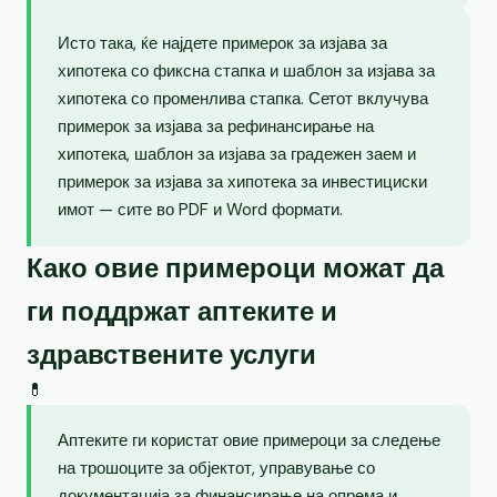
Исто така, ќе најдете примерок за изјава за
хипотека со фиксна стапка и шаблон за изјава за
хипотека со променлива стапка. Сетот вклучува
примерок за изјава за рефинансирање на
хипотека, шаблон за изјава за градежен заем и
примерок за изјава за хипотека за инвестициски
имот — сите во PDF и Word формати.
Како овие примероци можат да
ги поддржат аптеките и
здравствените услуги
💊
Аптеките ги користат овие примероци за следење
на трошоците за објектот, управување со
документација за финансирање на опрема и