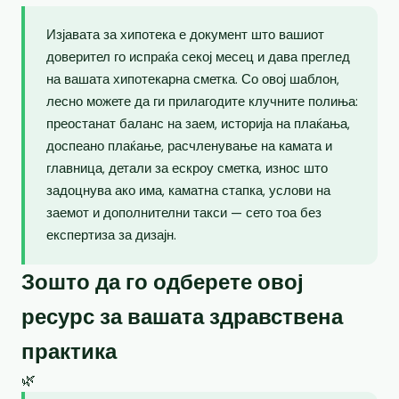
Изјавата за хипотека е документ што вашиот
доверител го испраќа секој месец и дава преглед
на вашата хипотекарна сметка. Со овој шаблон,
лесно можете да ги прилагодите клучните полиња:
преостанат баланс на заем, историја на плаќања,
доспеано плаќање, расчленување на камата и
главница, детали за ескроу сметка, износ што
задоцнува ако има, каматна стапка, услови на
заемот и дополнителни такси — сето тоа без
експертиза за дизајн.
Зошто да го одберете овој
ресурс за вашата здравствена
практика
🌿