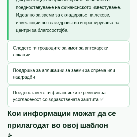
поедноставување на финансиското известување.
Идеално за заеми за складирање на лекови,
инвестиции во телездравство и проширувања на
центри за благосостојба.
Следете ги трошоците за имот за аптекарски
локации
Поддршка за апликации за заеми за опрема или
надградби
Поедноставете ги финансиските ревизии за
усогласеност со здравствената заштита ✅
Кои информации можат да се
прилагодат во овој шаблон
📝