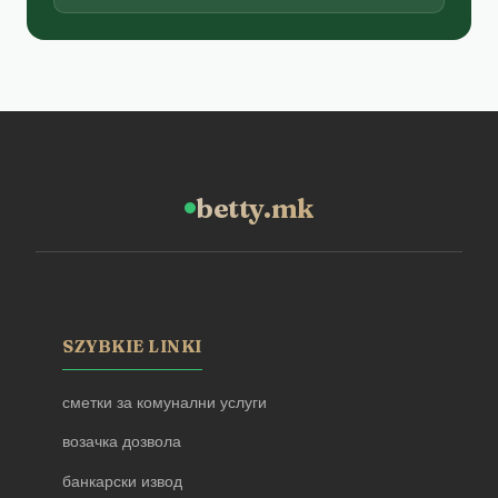
betty.mk
SZYBKIE LINKI
сметки за комунални услуги
возачка дозвола
банкарски извод