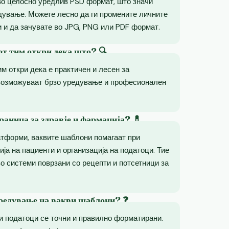
во целосно уредлив PSD формат, што значи
дување. Можете лесно да ги промените личните
 и да зачувате во JPG, PNG или PDF формат.
от тим откри дека што? 🔍
им откри дека е практичен и лесен за
возможуваат брзо уредување и професионален
раница за здравје и фармација? 💊
атформи, ваквите шаблони помагаат при
ија на пациенти и организација на податоци. Тие
о системи поврзани со рецепти и потсетници за
уредување на вакви шаблони? ❓
ни податоци се точни и правилно форматирани.