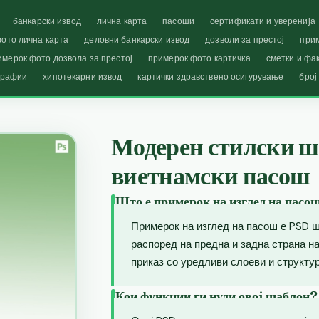
банкарски извод
лична карта
пасоши
сертификати и уверенија
ото лична карта
деловни банкарски извод
дозволи за престој
при
имерок фото дозвола за престој
примерок фото картичка
сметки и фа
графии
хипотекарни извод
картички здравствено осигурување
број
Модерен стилски ша
виетнамски пасош
Што е примерок на изглед на пасо
Примерок на изглед на пасош е PSD ш
распоред на предна и задна страна 
приказ со уредливи слоеви и структур
Кои функции ги нуди овој шаблон?