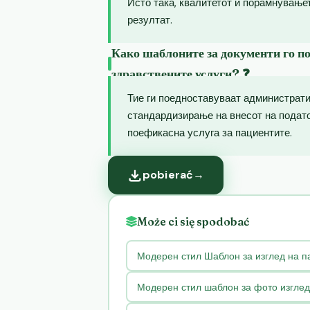
Исто така, квалитетот и порамнување
резултат.
Како шаблоните за документи го п
здравствените услуги? ❓
Тие ги поедноставуваат администрат
стандардизирање на внесот на подато
поефикасна услуга за пациентите.
pobierać
→
Może ci się spodobać
Модерен стил Шаблон за изглед на п
Модерен стил шаблон за фото изглед 