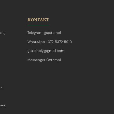
KONTAKT
тој
Telegram @axtempl
WhatsApp +372 5372 5910
gotemply@gmail.com
Messenger Oxtempl
ии
вање