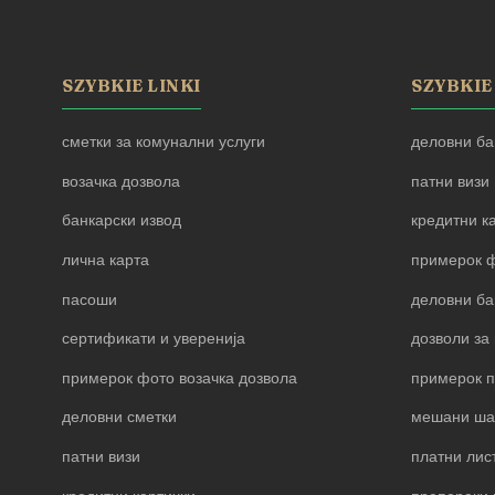
SZYBKIE LINKI
SZYBKIE
сметки за комунални услуги
деловни ба
возачка дозвола
патни визи
банкарски извод
кредитни к
лична карта
примерок ф
пасоши
деловни ба
сертификати и уверенија
дозволи за 
примерок фото возачка дозвола
примерок 
деловни сметки
мешани ша
патни визи
платни лис