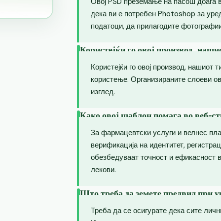
Овој PSD преземање на пасош доаѓа 
дека ви е потребен Photoshop за уре
податоци, да прилагодите фотографии
Користејќи го овој производ, наши
Користејќи го овој производ, нашиот т
користење. Организираните слоеви о
изглед.
Како овој шаблон помага во веб-ст
За фармацевтски услуги и велнес пл
верификација на идентитет, регистрац
обезбедуваат точност и ефикасност в
лекови.
Што треба да земете предвид при 
Треба да се осигурате дека сите лич