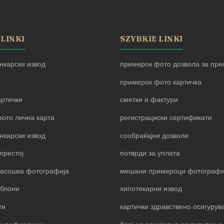
 LINKI
SZYBKIE LINKI
нкарски извод
примерок фото дозвола за прес
примерок фото картичка
артички
сметки и фактури
ото лична карта
регистрациски сертификати
нкарски извод
сообраќајни дозволи
престој
потврди за уплата
пасошка фотографија
мешани примероци фотограф
блони
хипотекарни извод
ти
картички здравствено осигуру