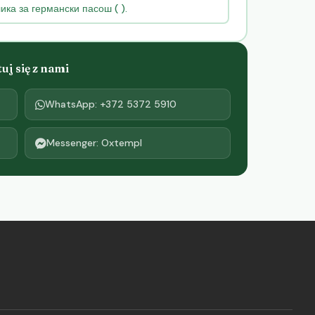
ка за германски пасош ( ).
j się z nami
WhatsApp: +372 5372 5910
Messenger: Oxtempl