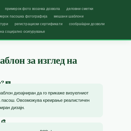
примерок фото возачка дозвола
деловни сметки
мерок пасошка фотографија
мешани шаблони
ктури
регистрациски сертификати
сообраќајни дозволи
 на социјално осигурување
блон за изглед на
ш? 🪪
аблон дизајниран да го прикаже визуелниот
на пасош. Овозможува креирање реалистичен
иран дизајн.
 🎨