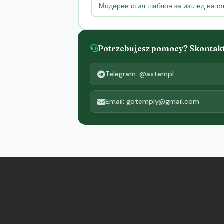
Модерен стил шаблон за изглед на сли
Potrzebujesz pomocy? Skontaktu
Telegram: @axtempl
Email: gotemply@gmail.com