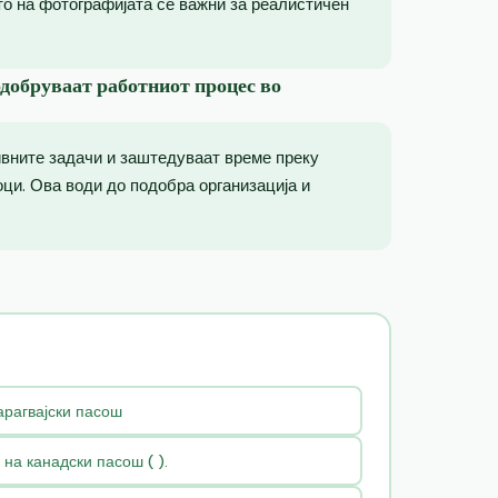
то на фотографијата се важни за реалистичен
одобруваат работниот процес во
ивните задачи и заштедуваат време преку
ци. Ова води до подобра организација и
арагвајски пасош
на канадски пасош ( ).