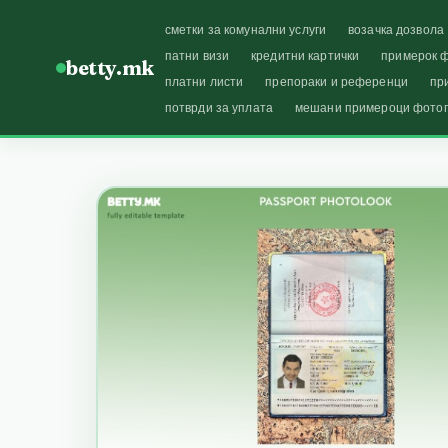
сметки за комунални услуги
возачка дозвола
патни визи
кредитни картички
примерок ф
betty.mk
платни листи
препораки и референци
пр
потврди за уплата
мешани примероци фото