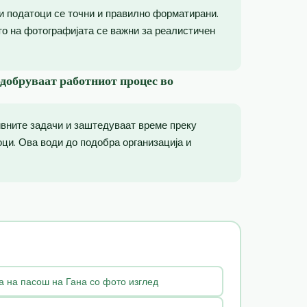
ни податоци се точни и правилно форматирани.
то на фотографијата се важни за реалистичен
одобруваат работниот процес во
ивните задачи и заштедуваат време преку
ци. Ова води до подобра организација и
а на пасош на Гана со фото изглед