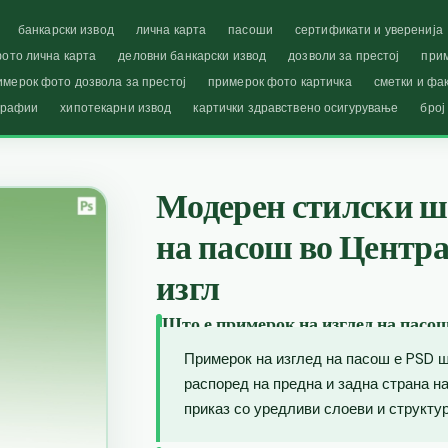
банкарски извод
лична карта
пасоши
сертификати и уверенија
ото лична карта
деловни банкарски извод
дозволи за престој
при
имерок фото дозвола за престој
примерок фото картичка
сметки и фа
графии
хипотекарни извод
картички здравствено осигурување
број
Модерен стилски ш
на пасош во Центр
изгл
Што е примерок на изглед на пасо
Примерок на изглед на пасош е PSD ш
распоред на предна и задна страна 
приказ со уредливи слоеви и структур