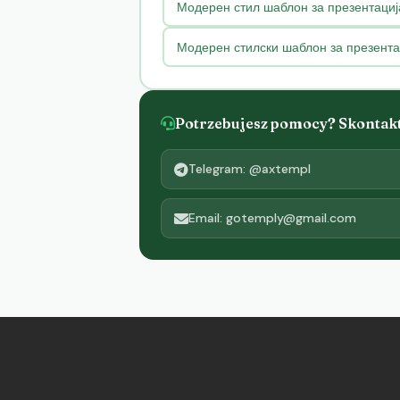
Модерен стил шаблон за презентација
Модерен стилски шаблон за презента
Potrzebujesz pomocy? Skontaktu
Telegram: @axtempl
Email: gotemply@gmail.com