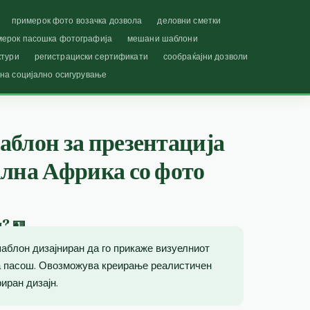
примерок фото возачка дозвола
деловни сметки
мерок пасошка фотографија
мешани шаблони
ктури
регистрациски сертификати
сообраќајни дозволи
 на социјално осигурување
аблон за презентација
ална Африка со фото
ш? 🪪
аблон дизајниран да го прикаже визуелниот
на пасош. Овозможува креирање реалистичен
иран дизајн.