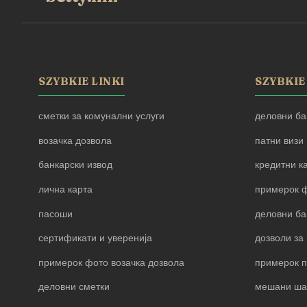
SZYBKIE LINKI
SZYBKIE
сметки за комунални услуги
деловни ба
возачка дозвола
патни визи
банкарски извод
кредитни к
лична карта
примерок ф
пасоши
деловни ба
сертификати и уверенија
дозволи за 
примерок фото возачка дозвола
примерок 
деловни сметки
мешани ша