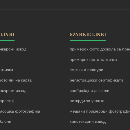
 LINKI
SZYBKIE LINKI
нкарски извод
примерок фото дозвола за прес
примерок фото картичка
артички
сметки и фактури
ото лична карта
регистрациски сертификати
нкарски извод
сообраќајни дозволи
престој
потврди за уплата
пасошка фотографија
мешани примероци фотограф
блони
хипотекарни извод