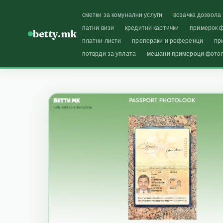
сметки за комунални услуги
возачка дозвола
патни визи
кредитни картички
примерок ф
betty.mk
платни листи
препораки и референци
пр
потврди за уплата
мешани примероци фото