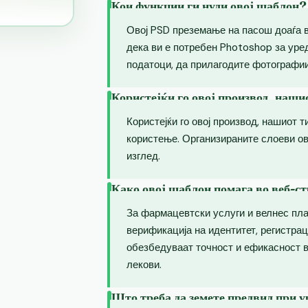
Кои функции ги нуди овој шаблон?
Овој PSD преземање на пасош доаѓа 
дека ви е потребен Photoshop за уре
податоци, да прилагодите фотографии
Користејќи го овој производ, наши
Користејќи го овој производ, нашиот т
користење. Организираните слоеви о
изглед.
Како овој шаблон помага во веб-ст
За фармацевтски услуги и велнес пл
верификација на идентитет, регистрац
обезбедуваат точност и ефикасност в
лекови.
Што треба да земете предвид при 