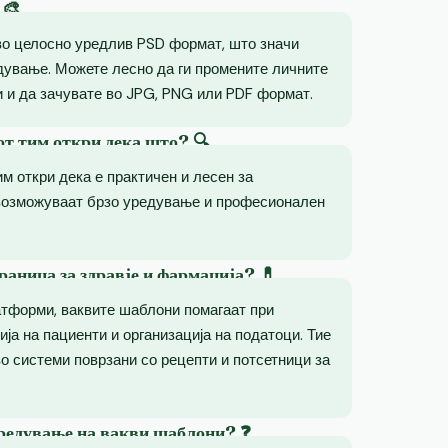
 🎨
во целосно уредлив PSD формат, што значи
дување. Можете лесно да ги промените личните
 и да зачувате во JPG, PNG или PDF формат.
от тим откри дека што? 🔍
им откри дека е практичен и лесен за
возможуваат брзо уредување и професионален
раница за здравје и фармација? 💊
атформи, ваквите шаблони помагаат при
ија на пациенти и организација на податоци. Тие
о системи поврзани со рецепти и потсетници за
уредување на вакви шаблони? ❓