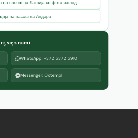
 на пасош на Латвија со фото изглед
ција на пасош на Андора
j się z nami
WhatsApp: +372 5372 5910
Messenger: Oxtempl