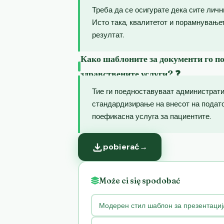
Треба да се осигурате дека сите лич
Исто така, квалитетот и порамнување
резултат.
Како шаблоните за документи го п
здравствените услуги? ❓
Тие ги поедноставуваат администрат
стандардизирање на внесот на подато
поефикасна услуга за пациентите.
pobierać
→
Może ci się spodobać
Модерен стил шаблон за презентациј