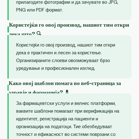
прилагодите фотографии и да зачувате во JPG,
PNG или PDF формат.
Користејќи го овој производ, нашиот тим откри
дека што? 🔍
Користејќи го овој производ, нашиот тим откри
дека е практичен и лесен за користење.
Организираните слоеви овозможуваат брзо
уредување и професионален изглед.
Како овој шаблон помага во веб-страница за
здравје и фармација? 💊
За фармацевтски услуги и велнес платформи,
ваквите шаблони помагаат при верификација на
идентитет, регистрација на пациенти и
организација на податоци. Тие обезбедуваат
точност и ефикасност во системи поврзани со