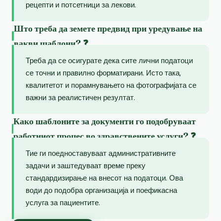
рецепти и потсетници за лекови.
Што треба да земете предвид при уредување на
вакви шаблони? ❓
Треба да се осигурате дека сите лични податоци
се точни и правилно форматирани. Исто така,
квалитетот и порамнувањето на фотографијата се
важни за реалистичен резултат.
Како шаблоните за документи го подобруваат
работниот процес во здравствените услуги? ❓
Тие ги поедноставуваат административните
задачи и заштедуваат време преку
стандардизирање на внесот на податоци. Ова
води до подобра организација и поефикасна
услуга за пациентите.