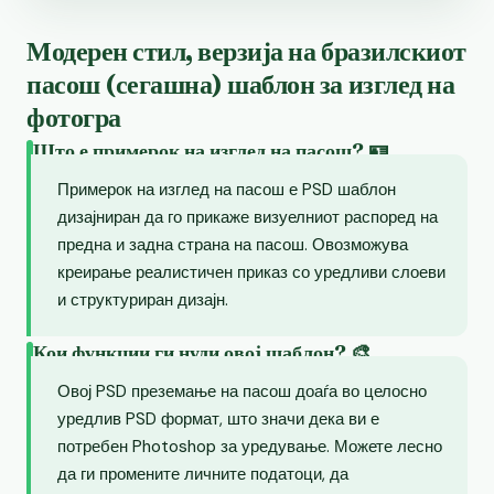
Модерен стил, верзија на бразилскиот
пасош (сегашна) шаблон за изглед на
фотогра
Што е примерок на изглед на пасош? 🪪
Примерок на изглед на пасош е PSD шаблон
дизајниран да го прикаже визуелниот распоред на
предна и задна страна на пасош. Овозможува
креирање реалистичен приказ со уредливи слоеви
и структуриран дизајн.
Кои функции ги нуди овој шаблон? 🎨
Овој PSD преземање на пасош доаѓа во целосно
уредлив PSD формат, што значи дека ви е
потребен Photoshop за уредување. Можете лесно
да ги промените личните податоци, да