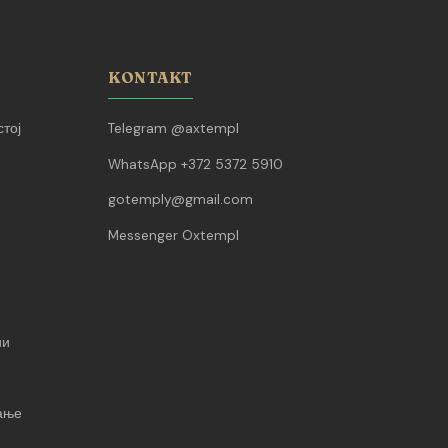
KONTAKT
тој
Telegram @axtempl
WhatsApp +372 5372 5910
gotemply@gmail.com
Messenger Oxtempl
ии
вање