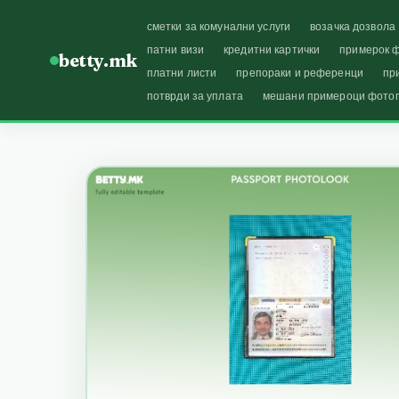
сметки за комунални услуги
возачка дозвола
патни визи
кредитни картички
примерок ф
betty.mk
платни листи
препораки и референци
пр
потврди за уплата
мешани примероци фото