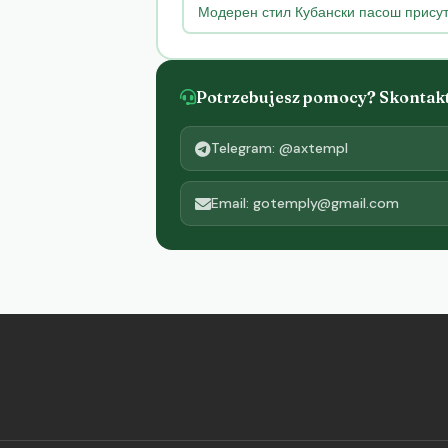
Модерен стил Кубански пасош присут
Potrzebujesz pomocy? Skontaktu
Telegram: @axtempl
Email: gotemply@gmail.com