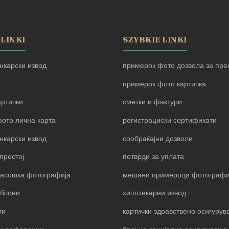
 LINKI
SZYBKIE LINKI
нкарски извод
примерок фото дозвола за прес
примерок фото картичка
артички
сметки и фактури
ото лична карта
регистрациски сертификати
нкарски извод
сообраќајни дозволи
престој
потврди за уплата
пасошка фотографија
мешани примероци фотограф
блони
хипотекарни извод
ти
картички здравствено осигуру