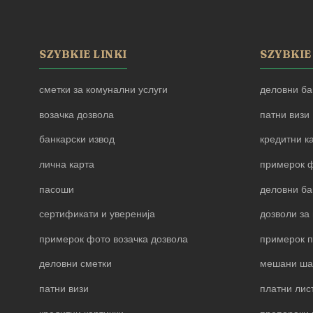
SZYBKIE LINKI
SZYBKIE
сметки за комунални услуги
деловни ба
возачка дозвола
патни визи
банкарски извод
кредитни к
лична карта
примерок ф
пасоши
деловни ба
сертификати и уверенија
дозволи за 
примерок фото возачка дозвола
примерок 
деловни сметки
мешани ша
патни визи
платни лис