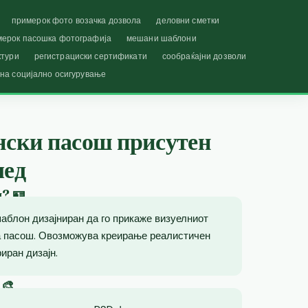
примерок фото возачка дозвола
деловни сметки
мерок пасошка фотографија
мешани шаблони
ктури
регистрациски сертификати
сообраќајни дозволи
 на социјално осигурување
нски пасош присутен
лед
ш? 🪪
аблон дизајниран да го прикаже визуелниот
на пасош. Овозможува креирање реалистичен
иран дизајн.
 🎨