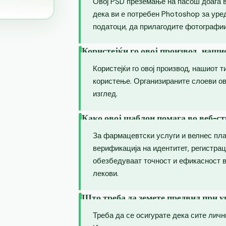
Овој PSD преземање на пасош доаѓа 
дека ви е потребен Photoshop за уре
податоци, да прилагодите фотографии
Користејќи го овој производ, наши
Користејќи го овој производ, нашиот т
користење. Организираните слоеви о
изглед.
Како овој шаблон помага во веб-ст
За фармацевтски услуги и велнес пл
верификација на идентитет, регистрац
обезбедуваат точност и ефикасност в
лекови.
Што треба да земете предвид при 
Треба да се осигурате дека сите лич