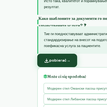
Исто така, квалитетот и порамнување
резултат.
Како шаблоните за документи го п
здравствените услуги? ❓
Тие ги поедноставуваат администрат
стандардизирање на внесот на подато
поефикасна услуга за пациентите.
pobierać
→
Może ci się spodobać
Модерен стил Омански пасош присут
Модерен стил Либански пасош присут