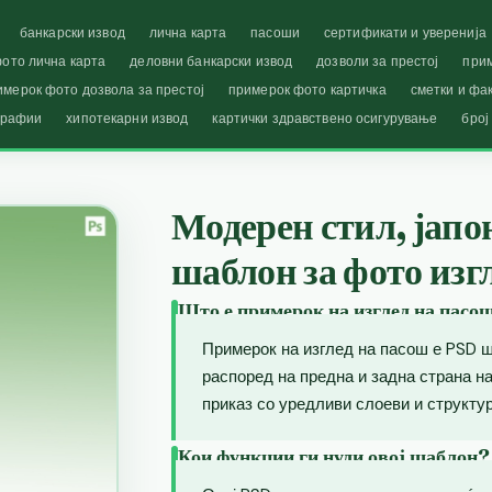
банкарски извод
лична карта
пасоши
сертификати и уверенија
ото лична карта
деловни банкарски извод
дозволи за престој
при
имерок фото дозвола за престој
примерок фото картичка
сметки и фа
графии
хипотекарни извод
картички здравствено осигурување
број
Модерен стил, јапо
шаблон за фото изг
Што е примерок на изглед на пасо
Примерок на изглед на пасош е PSD ш
распоред на предна и задна страна 
приказ со уредливи слоеви и структур
Кои функции ги нуди овој шаблон?