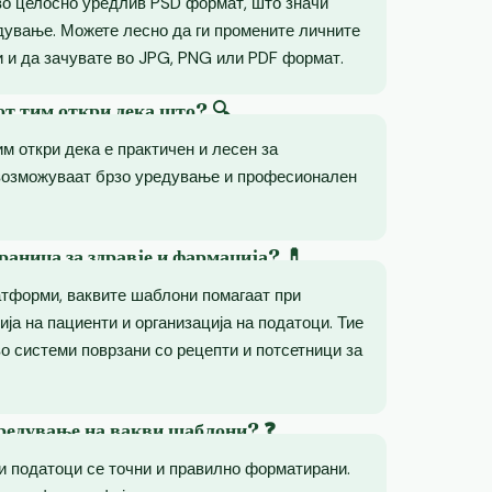
во целосно уредлив PSD формат, што значи
дување. Можете лесно да ги промените личните
 и да зачувате во JPG, PNG или PDF формат.
от тим откри дека што? 🔍
им откри дека е практичен и лесен за
возможуваат брзо уредување и професионален
раница за здравје и фармација? 💊
атформи, ваквите шаблони помагаат при
ија на пациенти и организација на податоци. Тие
о системи поврзани со рецепти и потсетници за
уредување на вакви шаблони? ❓
ни податоци се точни и правилно форматирани.