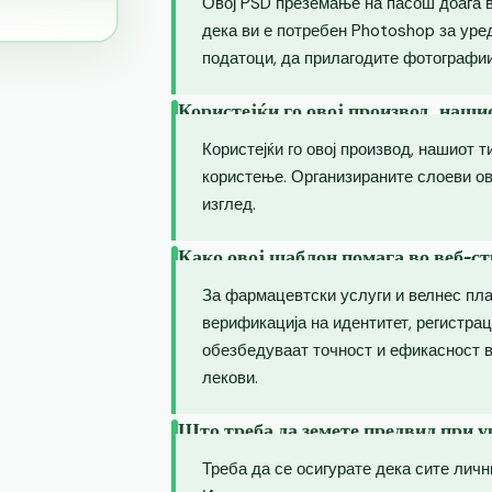
Овој PSD преземање на пасош доаѓа 
дека ви е потребен Photoshop за уре
податоци, да прилагодите фотографии
Користејќи го овој производ, наши
Користејќи го овој производ, нашиот т
користење. Организираните слоеви о
изглед.
Како овој шаблон помага во веб-ст
За фармацевтски услуги и велнес пл
верификација на идентитет, регистрац
обезбедуваат точност и ефикасност в
лекови.
Што треба да земете предвид при 
Треба да се осигурате дека сите лич