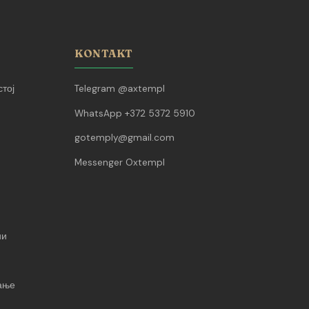
KONTAKT
тој
Telegram @axtempl
WhatsApp +372 5372 5910
gotemply@gmail.com
Messenger Oxtempl
ии
вање