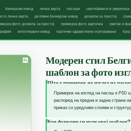
банкарски извод
лична карта
пасоши
сертификати и уверенија
ото лична карта
деловни банкарски извод
дозволи за престој
при
имерок фото дозвола за престој
примерок фото картичка
сметки и фа
графии
хипотекарни извод
картички здравствено осигурување
број
Модерен стил Белг
шаблон за фото изгл
Што е примерок на изглед на пасо
Примерок на изглед на пасош е PSD ш
распоред на предна и задна страна 
приказ со уредливи слоеви и структур
Кои функции ги нуди овој шаблон?