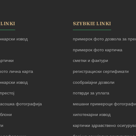
 LINKI
SZYBKIE LINKI
нкарски извод
примерок фото дозвола за прес
примерок фото картичка
артички
сметки и фактури
ото лична карта
регистрациски сертификати
нкарски извод
сообраќајни дозволи
престој
потврди за уплата
пасошка фотографија
мешани примероци фотограф
блони
хипотекарни извод
ти
картички здравствено осигуру