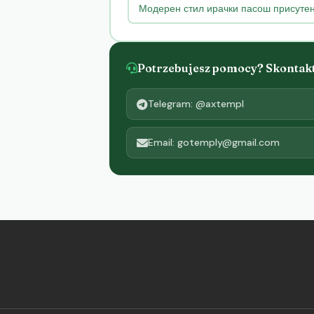
Модерен стил ирачки пасош присутен
Potrzebujesz pomocy? Skontaktu
Telegram: @axtempl
Email: gotemply@gmail.com