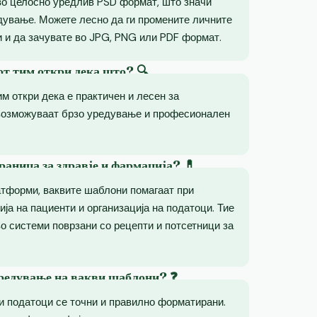
во целосно уредлив PSD формат, што значи
дување. Можете лесно да ги промените личните
 и да зачувате во JPG, PNG или PDF формат.
от тим откри дека што? 🔍
им откри дека е практичен и лесен за
возможуваат брзо уредување и професионален
раница за здравје и фармација? 💊
атформи, ваквите шаблони помагаат при
ија на пациенти и организација на податоци. Тие
о системи поврзани со рецепти и потсетници за
уредување на вакви шаблони? ❓
ни податоци се точни и правилно форматирани.