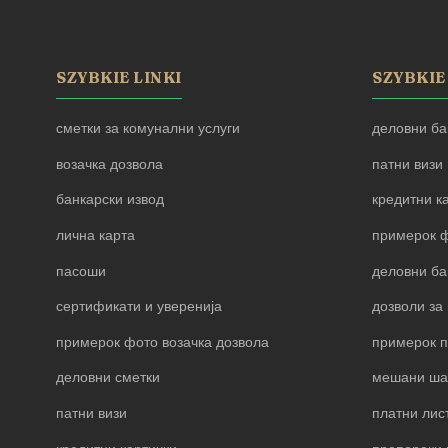
SZYBKIE LINKI
SZYBKIE
сметки за комунални услуги
деловни ба
возачка дозвола
патни визи
банкарски извод
кредитни к
лична карта
примерок ф
пасоши
деловни ба
сертификати и уверенија
дозволи за 
примерок фото возачка дозвола
примерок 
деловни сметки
мешани ша
патни визи
платни лис