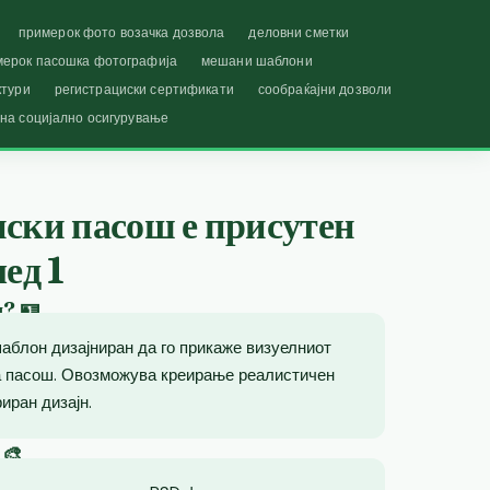
примерок фото возачка дозвола
деловни сметки
мерок пасошка фотографија
мешани шаблони
ктури
регистрациски сертификати
сообраќајни дозволи
 на социјално осигурување
иски пасош е присутен
ед 1
ш? 🪪
аблон дизајниран да го прикаже визуелниот
на пасош. Овозможува креирање реалистичен
иран дизајн.
 🎨