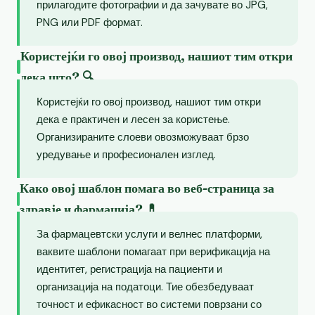
прилагодите фотографии и да зачувате во JPG,
PNG или PDF формат.
Користејќи го овој производ, нашиот тим откри
дека што? 🔍
Користејќи го овој производ, нашиот тим откри
дека е практичен и лесен за користење.
Организираните слоеви овозможуваат брзо
уредување и професионален изглед.
Како овој шаблон помага во веб-страница за
здравје и фармација? 💊
За фармацевтски услуги и велнес платформи,
ваквите шаблони помагаат при верификација на
идентитет, регистрација на пациенти и
организација на податоци. Тие обезбедуваат
точност и ефикасност во системи поврзани со