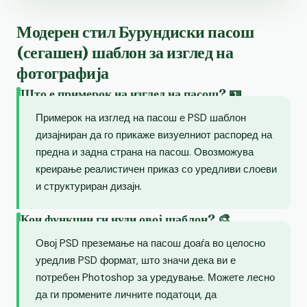
Модерен стил Бурундиски пасош
(сегашен) шаблон за изглед на
фотографија
Што е примерок на изглед на пасош? 🪪
Примерок на изглед на пасош е PSD шаблон
дизајниран да го прикаже визуелниот распоред на
предна и задна страна на пасош. Овозможува
креирање реалистичен приказ со уредливи слоеви
и структуриран дизајн.
Кои функции ги нуди овој шаблон? 🎨
Овој PSD преземање на пасош доаѓа во целосно
уредлив PSD формат, што значи дека ви е
потребен Photoshop за уредување. Можете лесно
да ги промените личните податоци, да