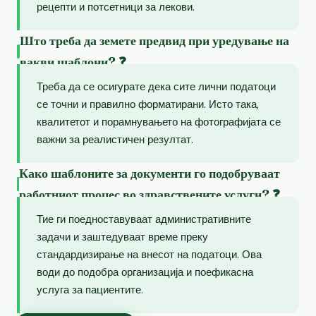
рецепти и потсетници за лекови.
Што треба да земете предвид при уредување на
вакви шаблони? ❓
Треба да се осигурате дека сите лични податоци
се точни и правилно форматирани. Исто така,
квалитетот и порамнувањето на фотографијата се
важни за реалистичен резултат.
Како шаблоните за документи го подобруваат
работниот процес во здравствените услуги? ❓
Тие ги поедноставуваат административните
задачи и заштедуваат време преку
стандардизирање на внесот на податоци. Ова
води до подобра организација и поефикасна
услуга за пациентите.