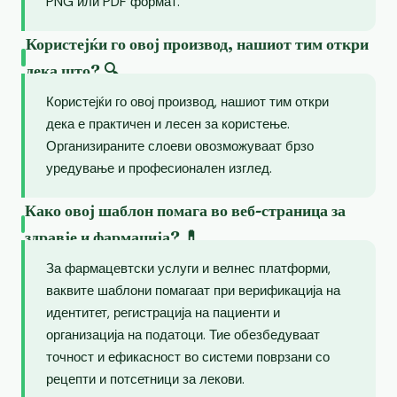
PNG или PDF формат.
Користејќи го овој производ, нашиот тим откри
дека што? 🔍
Користејќи го овој производ, нашиот тим откри
дека е практичен и лесен за користење.
Организираните слоеви овозможуваат брзо
уредување и професионален изглед.
Како овој шаблон помага во веб-страница за
здравје и фармација? 💊
За фармацевтски услуги и велнес платформи,
ваквите шаблони помагаат при верификација на
идентитет, регистрација на пациенти и
организација на податоци. Тие обезбедуваат
точност и ефикасност во системи поврзани со
рецепти и потсетници за лекови.