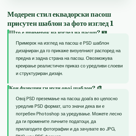
Модерен стил еквадорски пасош
присутен шаблон за фото изглед 1
Што е примерок на изглед на пасош? 🪪
Примерок на изглед на пасош е PSD шаблон
дизајниран да го прикаже визуелниот распоред на
предна и задна страна на пасош. Овозможува
креирање реалистичен приказ со уредливи слоеви
и структуриран дизајн.
Кои функции ги нуди овој шаблон? 🎨
Овој PSD преземање на пасош доаѓа во целосно
уредлив PSD формат, што значи дека ви е
потребен Photoshop за уредување. Можете лесно
да ги промените личните податоци, да
прилагодите фотографии и да зачувате во JPG,