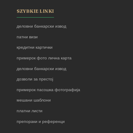
SZYBKIE LINKI
деловни банкарски извод
патни визи
кредитни картички
примерок фото лична карта
деловни банкарски извод
дозволи за престој
примерок пасошка фотографија
мешани шаблони
платни листи
препораки и референци