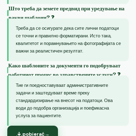
Што треба да земете предвид при уредување на
вакви шаблони? ❓
Треба да се осигурате дека сите лични податоци
се точни и правилно форматирани. Исто така,
квалитетот и порамнувањето на фотографијата се
важни за реалистичен резултат.
Како шаблоните за документи го подобруваат
работниот процес во здравствените услуги? ❓
Тие ги поедноставуваат административните
задачи и заштедуваат време преку
стандардизирање на внесот на податоци. Ова
води до подобра организација и поефикасна
услуга за пациентите.
pobierać
→