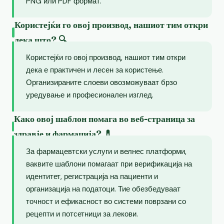
PNG или PDF формат.
Користејќи го овој производ, нашиот тим откри
дека што? 🔍
Користејќи го овој производ, нашиот тим откри
дека е практичен и лесен за користење.
Организираните слоеви овозможуваат брзо
уредување и професионален изглед.
Како овој шаблон помага во веб-страница за
здравје и фармација? 💊
За фармацевтски услуги и велнес платформи,
ваквите шаблони помагаат при верификација на
идентитет, регистрација на пациенти и
организација на податоци. Тие обезбедуваат
точност и ефикасност во системи поврзани со
рецепти и потсетници за лекови.