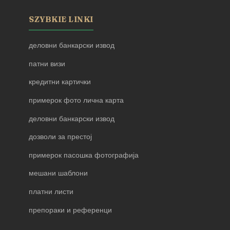
SZYBKIE LINKI
деловни банкарски извод
патни визи
кредитни картички
примерок фото лична карта
деловни банкарски извод
дозволи за престој
примерок пасошка фотографија
мешани шаблони
платни листи
препораки и референци