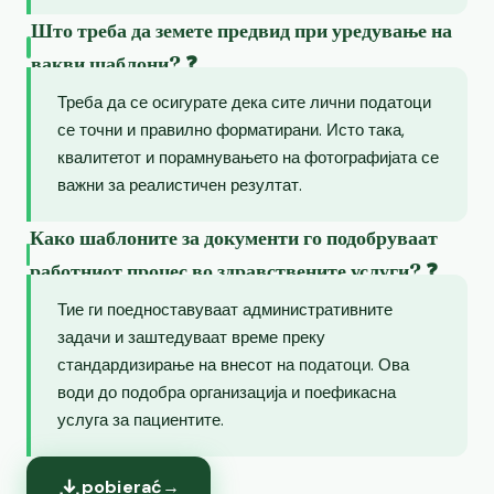
Што треба да земете предвид при уредување на
вакви шаблони? ❓
Треба да се осигурате дека сите лични податоци
се точни и правилно форматирани. Исто така,
квалитетот и порамнувањето на фотографијата се
важни за реалистичен резултат.
Како шаблоните за документи го подобруваат
работниот процес во здравствените услуги? ❓
Тие ги поедноставуваат административните
задачи и заштедуваат време преку
стандардизирање на внесот на податоци. Ова
води до подобра организација и поефикасна
услуга за пациентите.
pobierać
→