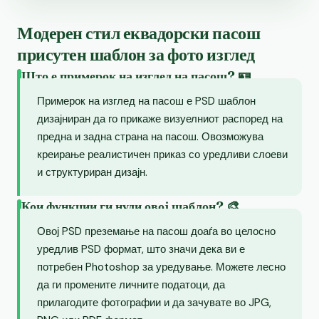
Модерен стил еквадорски пасош
присутен шаблон за фото изглед
Што е примерок на изглед на пасош? 🪪
Примерок на изглед на пасош е PSD шаблон
дизајниран да го прикаже визуелниот распоред на
предна и задна страна на пасош. Овозможува
креирање реалистичен приказ со уредливи слоеви
и структуриран дизајн.
Кои функции ги нуди овој шаблон? 🎨
Овој PSD преземање на пасош доаѓа во целосно
уредлив PSD формат, што значи дека ви е
потребен Photoshop за уредување. Можете лесно
да ги промените личните податоци, да
прилагодите фотографии и да зачувате во JPG,