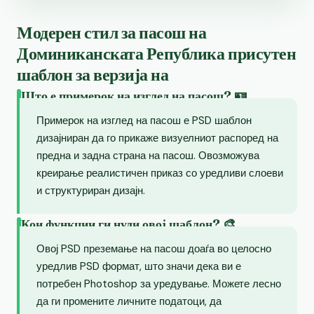
Модерен стил за пасош на
Доминиканската Република присутен
шаблон за верзија на
Што е примерок на изглед на пасош? 🪪
Примерок на изглед на пасош е PSD шаблон
дизајниран да го прикаже визуелниот распоред на
предна и задна страна на пасош. Овозможува
креирање реалистичен приказ со уредливи слоеви
и структуриран дизајн.
Кои функции ги нуди овој шаблон? 🎨
Овој PSD преземање на пасош доаѓа во целосно
уредлив PSD формат, што значи дека ви е
потребен Photoshop за уредување. Можете лесно
да ги промените личните податоци, да