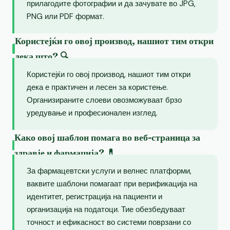
прилагодите фотографии и да зачувате во JPG,
PNG или PDF формат.
Користејќи го овој производ, нашиот тим откри
дека што? 🔍
Користејќи го овој производ, нашиот тим откри
дека е практичен и лесен за користење.
Организираните слоеви овозможуваат брзо
уредување и професионален изглед.
Како овој шаблон помага во веб-страница за
здравје и фармација? 💊
За фармацевтски услуги и велнес платформи,
ваквите шаблони помагаат при верификација на
идентитет, регистрација на пациенти и
организација на податоци. Тие обезбедуваат
точност и ефикасност во системи поврзани со