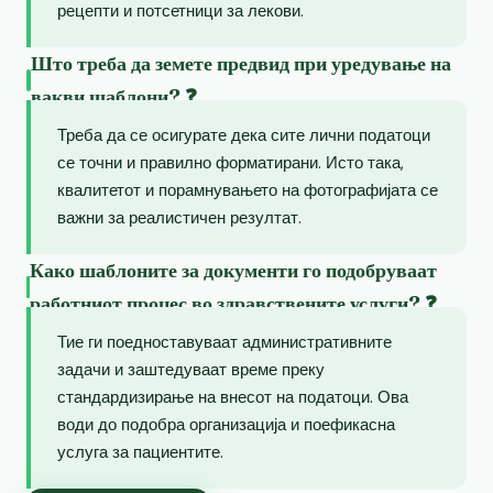
рецепти и потсетници за лекови.
Што треба да земете предвид при уредување на
вакви шаблони? ❓
Треба да се осигурате дека сите лични податоци
се точни и правилно форматирани. Исто така,
квалитетот и порамнувањето на фотографијата се
важни за реалистичен резултат.
Како шаблоните за документи го подобруваат
работниот процес во здравствените услуги? ❓
Тие ги поедноставуваат административните
задачи и заштедуваат време преку
стандардизирање на внесот на податоци. Ова
води до подобра организација и поефикасна
услуга за пациентите.